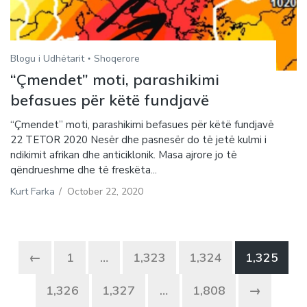
Blogu i Udhëtarit
Shoqerore
“Çmendet” moti, parashikimi
befasues për këtë fundjavë
“Çmendet” moti, parashikimi befasues për këtë fundjavë
22 TETOR 2020 Nesër dhe pasnesër do të jetë kulmi i
ndikimit afrikan dhe anticiklonik. Masa ajrore jo të
qëndrueshme dhe të freskëta...
Kurt Farka
/
October 22, 2020
←
1
…
1,323
1,324
1,325
1,326
1,327
…
1,808
→