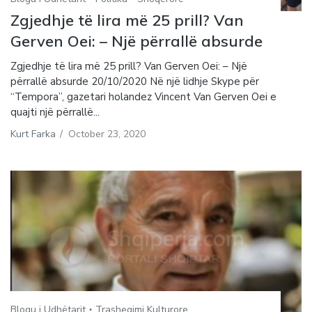
Zgjedhje të lira më 25 prill? Van
Gerven Oei: – Një përrallë absurde
Zgjedhje të lira më 25 prill? Van Gerven Oei: – Një
përrallë absurde 20/10/2020 Në një lidhje Skype për
“Tempora”, gazetari holandez Vincent Van Gerven Oei e
quajti një përrallë...
Kurt Farka
/
October 23, 2020
Blogu i Udhëtarit
Trashegimi Kulturore