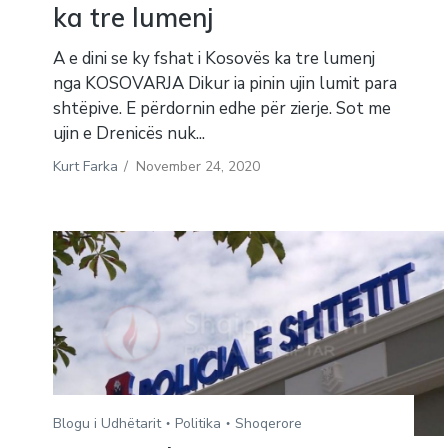
ka tre lumenj
A e dini se ky fshat i Kosovës ka tre lumenj
nga KOSOVARJA Dikur ia pinin ujin lumit para
shtëpive. E përdornin edhe për zierje. Sot me
ujin e Drenicës nuk...
Kurt Farka
/
November 24, 2020
Blogu i Udhëtarit
Politika
Shoqerore