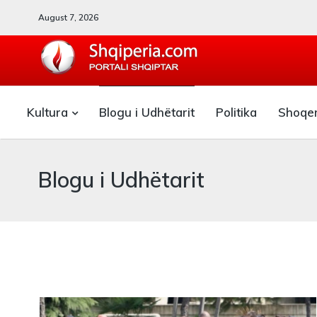
August 7, 2026
SHQIPERIA.COM
Kultura
Blogu i Udhëtarit
Politika
Shoqe
Blogu i ShqiperiaCom
Blogu i Udhëtarit