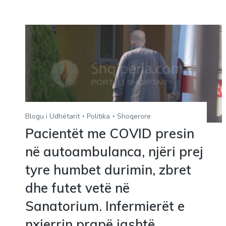
Blogu i Udhëtarit
Politika
Shoqerore
Pacientët me COVID presin
në autoambulanca, njëri prej
tyre humbet durimin, zbret
dhe futet vetë në
Sanatorium. Infermierët e
nxjerrin prapë jashtë