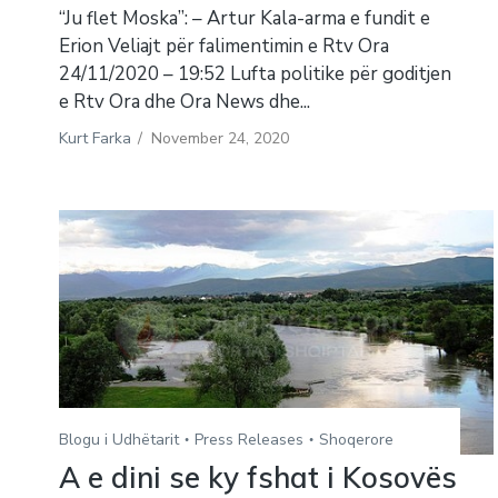
“Ju flet Moska”: – Artur Kala-arma e fundit e
Erion Veliajt për falimentimin e Rtv Ora
24/11/2020 – 19:52 Lufta politike për goditjen
e Rtv Ora dhe Ora News dhe...
Kurt Farka
/
November 24, 2020
Blogu i Udhëtarit
Press Releases
Shoqerore
A e dini se ky fshat i Kosovës