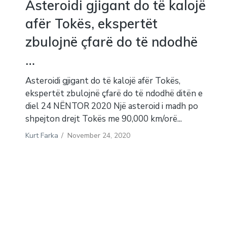
Asteroidi gjigant do të kalojë
afër Tokës, ekspertët
zbulojnë çfarë do të ndodhë
…
Asteroidi gjigant do të kalojë afër Tokës,
ekspertët zbulojnë çfarë do të ndodhë ditën e
diel 24 NËNTOR 2020 Një asteroid i madh po
shpejton drejt Tokës me 90,000 km/orë...
Kurt Farka
/
November 24, 2020