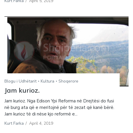
Kurt Farka
/
April 5, 2019
Blogu i Udhëtarit
Kultura
Shoqerore
Jam kurioz.
Jam kurioz. Nga Edison Ypi Reforma në Drejtësi do fusi
në burg ata që e meritojnë për të zezat që kanë bërë.
Jam kurioz të di nëse kjo reformë e...
Kurt Farka
/
April 4, 2019