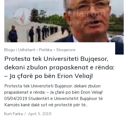
Blogu i Udhëtarit
Politika
Shoqerore
Protesta tek Universiteti Bujqesor,
dekani zbulon prapaskenat e rënda:
– Ja çfarë po bën Erion Veliaj!
Protesta tek Universiteti Bujqesor, dekani zbulon
prapaskenat e rënda: – Ja çfarë po bën Erion Veliaj!
05/04/2019 Studentët e Universitetit Bujqësor të
Kamzës kanë dalë sot në protestë për të...
Kurt Farka
/
April 5, 2019