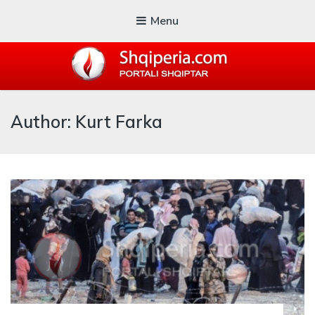
Menu
SHQIPERIA.COM
Author: Kurt Farka
Blogu i ShqiperiaCom