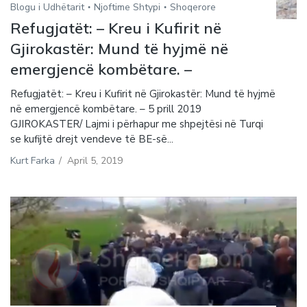
Blogu i Udhëtarit
Njoftime Shtypi
Shoqerore
Refugjatët: – Kreu i Kufirit në
Gjirokastër: Mund të hyjmë në
emergjencë kombëtare. –
Refugjatët: – Kreu i Kufirit në Gjirokastër: Mund të hyjmë
në emergjencë kombëtare. – 5 prill 2019
GJIROKASTER/ Lajmi i përhapur me shpejtësi në Turqi
se kufijtë drejt vendeve të BE-së...
Kurt Farka
/
April 5, 2019