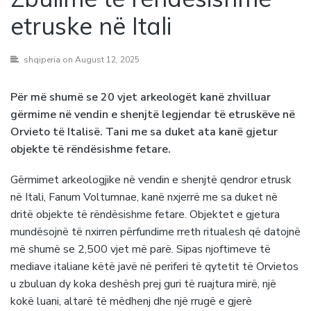
etruske në Itali
shqiperia
on August 12, 2025
Për më shumë se 20 vjet arkeologët kanë zhvilluar
gërmime në vendin e shenjtë legjendar të etruskëve në
Orvieto të Italisë. Tani me sa duket ata kanë gjetur
objekte të rëndësishme fetare.
Gërmimet arkeologjike në vendin e shenjtë qendror etrusk
në Itali, Fanum Voltumnae, kanë nxjerrë me sa duket në
dritë objekte të rëndësishme fetare. Objektet e gjetura
mundësojnë të nxirren përfundime rreth ritualesh që datojnë
më shumë se 2,500 vjet më parë. Sipas njoftimeve të
mediave italiane këtë javë në periferi të qytetit të Orvietos
u zbuluan dy koka deshësh prej guri të ruajtura mirë, një
kokë luani, altarë të mëdhenj dhe një rrugë e gjerë