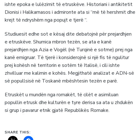
ishte epoka e lulёzimit tё etruskёve. Historiani i antikitetit
Dionisi i Halikarnasos i admironte ata si “mё tё hershmit dhe
krejt tё ndryshёm nga popujt e tjerё “.
Studiuesit edhe sot e kёsaj dite debatojnё pёr prejardhjen
e etruskёve. Shumica mbron tezёn, se ata e kanё
prejardhjen nga Azia e Vogёl (nё Turqinё e sotme) prej nga
kanё emigruar. Tё tjerё i konsiderojnё si njё fis tё ngulitur
prej kohёsh nё territorin e sotёm tё Italisё, i cili ishte
zhvilluar me kalimin e kohёs. Megjithatё analizat e ADN-sё
sё popullsisё nё Toskanё mbёshtesin tezёn e parё.
Etruskët u mundën nga romakët, të cilët e asimiluan
popullin etrusk dhe kulturën e tyre derisa sa ata u zhdukën
si grup i pavarur etnik gjatë Republikës Romake.
SHARE THIS: