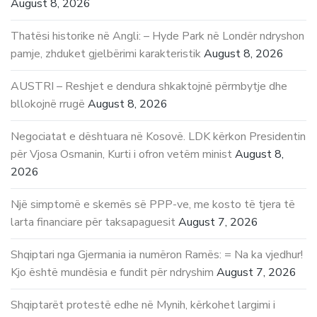
August 8, 2026
Thatësi historike në Angli: – Hyde Park në Londër ndryshon
pamje, zhduket gjelbërimi karakteristik
August 8, 2026
AUSTRI – Reshjet e dendura shkaktojnë përmbytje dhe
bllokojnë rrugë
August 8, 2026
Negociatat e dështuara në Kosovë. LDK kërkon Presidentin
për Vjosa Osmanin, Kurti i ofron vetëm minist
August 8,
2026
Një simptomë e skemës së PPP-ve, me kosto të tjera të
larta financiare për taksapaguesit
August 7, 2026
Shqiptari nga Gjermania ia numëron Ramës: = Na ka vjedhur!
Kjo është mundësia e fundit për ndryshim
August 7, 2026
Shqiptarët protestë edhe në Mynih, kërkohet largimi i