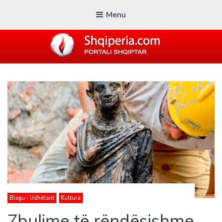
Menu
SHQIPERIA.COM
Blogu i ShqiperiaCom
Blogu i Udhëtarit
Kultura
Zbulime të rëndësishme