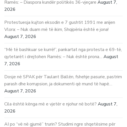
Ramës: – Diaspora kundër politikës 36-vjeçare
August 7,
2026
Protestuesja kujton eksodin e 7 gushtit 1991 me anijen
Vlora: – Nuk duam më të ikim, Shqipëria është e jona!
August 7, 2026
“Më të bashkuar se kurrë!”, pankartat nga protesta e 69-të,
qytetarët i drejtohen Ramës: – Nuk është prona…
August
7, 2026
Dosje në SPAK për Taulant Ballën, fshehje pasurie, pastrim
parash dhe korrupsion, ja dokumenti që mund të hapë…
August 7, 2026
Cila është kënga më e vjetër e njohur në botë?
August 7,
2026
AI po “vë në gjumë” trurin? Studimi ngre shqetësime për