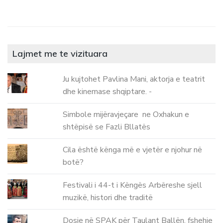
Lajmet me te vizituara
Ju kujtohet Pavlina Mani, aktorja e teatrit
dhe kinemase shqiptare. -
Simbole mijëravjeçare ne Oxhakun e
shtëpisë se Fazli Bllatës
Cila është kënga më e vjetër e njohur në
botë?
Festivali i 44-t i Këngës Arbëreshe sjell
muzikë, histori dhe traditë
Dosje në SPAK për Taulant Ballën, fshehje