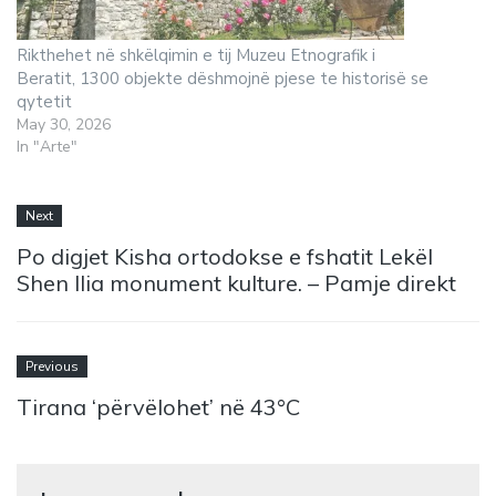
Rikthehet në shkëlqimin e tij Muzeu Etnografik i
Beratit, 1300 objekte dëshmojnë pjese te historisë se
qytetit
May 30, 2026
In "Arte"
Next
Po digjet Kisha ortodokse e fshatit Lekël
Shen Ilia monument kulture. – Pamje direkt
Previous
Tirana ‘përvëlohet’ në 43°C