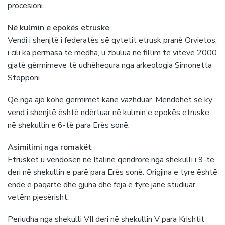
procesioni.
Në kulmin e epokës etruske
Vendi i shenjtë i federatës së qytetit etrusk pranë Orvietos,
i cili ka përmasa të mëdha, u zbulua në fillim të viteve 2000
gjatë gërmimeve të udhëhequra nga arkeologia Simonetta
Stopponi.
Që nga ajo kohë gërmimet kanë vazhduar. Mendohet se ky
vend i shenjtë është ndërtuar në kulmin e epokës etruske
në shekullin e 6-të para Erës sonë.
Asimilimi nga romakët
Etruskët u vendosën në Italinë qendrore nga shekulli i 9-të
deri në shekullin e parë para Erës sonë. Origjina e tyre është
ende e paqartë dhe gjuha dhe feja e tyre janë studiuar
vetëm pjesërisht.
Periudha nga shekulli VII deri nё shekullin V para Krishtit