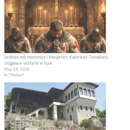
Urdhëri më misterioz i Mesjetës: Kalorësit Templarë,
origjina e vërtetë e tyre
May 18, 2026
In "Histori"