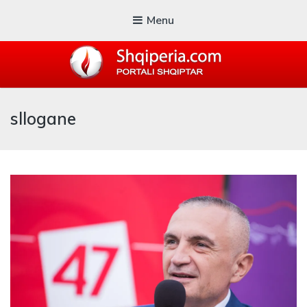
Menu
SHQIPERIA.COM
sllogane
Blogu i ShqiperiaCom