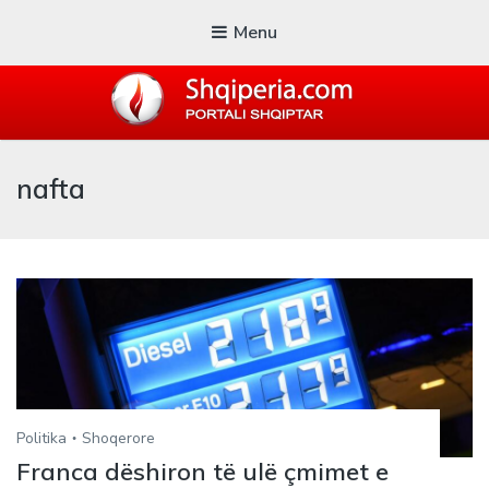
Menu
SHQIPERIA.COM
nafta
Blogu i ShqiperiaCom
Politika
Shoqerore
Franca dëshiron të ulë çmimet e