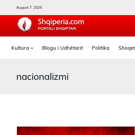
August 7, 2026
SHQIPERIA.COM
Kultura
Blogu i Udhëtarit
Politika
Shoqe
Blogu i ShqiperiaCom
nacionalizmi