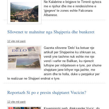
Ne Kalabrine e brigjeve te Tirrenit qyteza
me e njohur dhe me e rendesishme e
'gjegeve' te zones eshte Falconara
Albanese.
Sllovenet te mahnitur nga Shqiperia dhe bunkeret
12 vite më parë
Gazeta sllovene 'Delo' ka botuar nje
artikull per Shqiperine ku shkruan se,
vendi yne tashme nuk eshte me nje
vend i varfer ne Ballkan, ku njerezit
luftojne per mbijetesen e tyre, por shume
shqiptare jane kthyer nga jashte, me
arsim dhe te holla, duke u perpjekur per
te realizuar ne Shqiperi endrrat e tyre.
Reportazh Si po e presin shqiptaret Vucicin?
12 vite më parë
Kryeministri serb, Aleksander Vucic, do