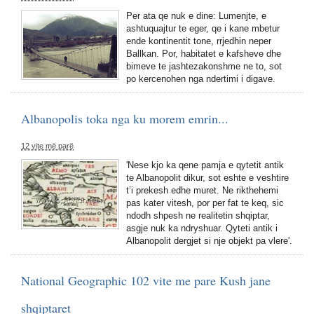
Per ata qe nuk e dine: Lumenjte, e
ashtuquajtur te eger, qe i kane mbetur
ende kontinentit tone, rrjedhin neper
Ballkan. Por, habitatet e kafsheve dhe
bimeve te jashtezakonshme ne to, sot
po kercenohen nga ndertimi i digave.
Albanopolis toka nga ku morem emrin...
12 vite më parë
'Nese kjo ka qene pamja e qytetit antik
te Albanopolit dikur, sot eshte e veshtire
t’i prekesh edhe muret. Ne rikthehemi
pas kater vitesh, por per fat te keq, sic
ndodh shpesh ne realitetin shqiptar,
asgje nuk ka ndryshuar. Qyteti antik i
Albanopolit dergjet si nje objekt pa vlere'.
National Geographic 102 vite me pare Kush jane
shqiptaret