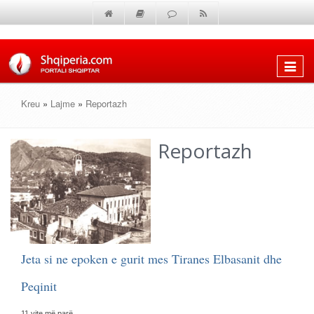
Shfaq
menun
Kreu
»
Lajme
»
Reportazh
Reportazh
Jeta si ne epoken e gurit mes Tiranes Elbasanit dhe
Peqinit
11 vite më parë