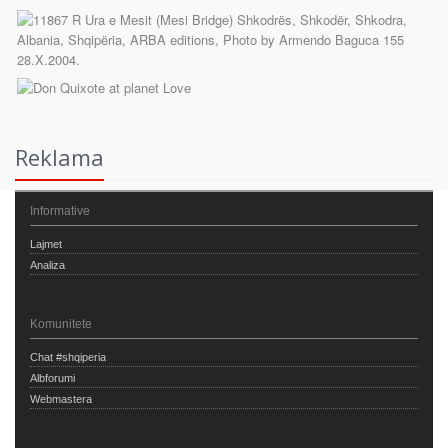
Reklama
Informative
Lajmet
Analiza
Komunitete
Chat #shqiperia
Albforumi
Webmastera