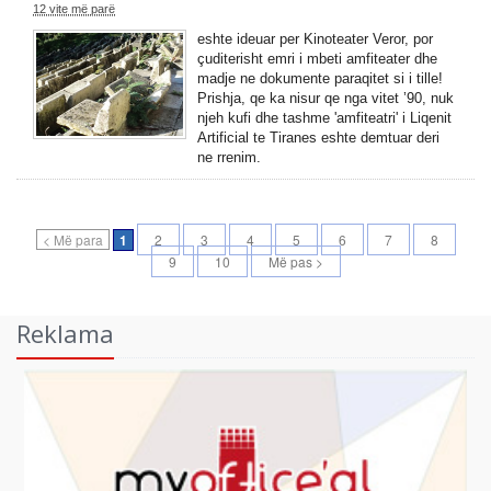
12 vite më parë
eshte ideuar per Kinoteater Veror, por
çuditerisht emri i mbeti amfiteater dhe
madje ne dokumente paraqitet si i tille!
Prishja, qe ka nisur qe nga vitet ’90, nuk
njeh kufi dhe tashme 'amfiteatri' i Liqenit
Artificial te Tiranes eshte demtuar deri
ne rrenim.
< Më para
1
2
3
4
5
6
7
8
9
10
Më pas >
Reklama