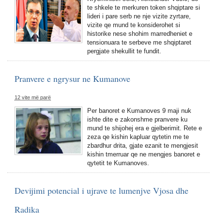
te shkele te merkuren token shqiptare si
lideri i pare serb ne nje vizite zyrtare,
vizite qe mund te konsiderohet si
historike nese shohim marredheniet e
tensionuara te serbeve me shqiptaret
pergjate shekullit te fundit.
Pranvere e ngrysur ne Kumanove
12 vite më parë
Per banoret e Kumanoves 9 maji nuk
ishte dite e zakonshme pranvere ku
mund te shijohej era e gjelberimit. Rete e
zeza qe kishin kapluar qytetin me te
zbardhur drita, gjate ezanit te mengjesit
kishin tmerruar qe ne mengjes banoret e
qytetit te Kumanoves.
Devijimi potencial i ujrave te lumenjve Vjosa dhe
Radika