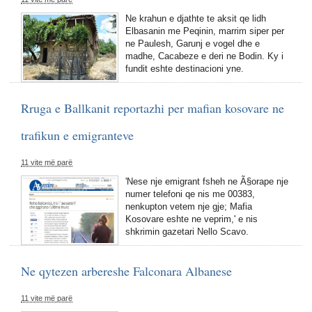
Ne krahun e djathte te aksit qe lidh
Elbasanin me Peqinin, marrim siper per
ne Paulesh, Garunj e vogel dhe e
madhe, Cacabeze e deri ne Bodin. Ky i
fundit eshte destinacioni yne.
Rruga e Ballkanit reportazhi per mafian kosovare ne
trafikun e emigranteve
11 vite më parë
'Nese nje emigrant fsheh ne Ã§orape nje
numer telefoni qe nis me 00383,
nenkupton vetem nje gje; Mafia
Kosovare eshte ne veprim,' e nis
shkrimin gazetari Nello Scavo.
Ne qytezen arbereshe Falconara Albanese
11 vite më parë