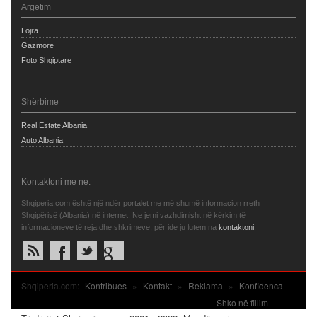
Argetim
Lojra
Gazmore
Foto Shqiptare
Shërbime
Real Estate Albania
Auto Albania
Kontaktoni me ne:
Shqiperia.com është një ndër portalet me më shumë informacion rreth
Shqipërisë (Albania) në internet. Ne jemi vazhdimisht në kërkim të
informacioneve të reja dhe shkrimeve, për ide ju lutem na
kontaktoni
.
Shqiperia.com:
Kontribues
»
Kontakt
»
Reklama
»
Konfidenca
Shko në fillim