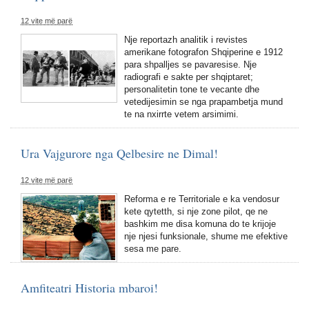
12 vite më parë
Nje reportazh analitik i revistes
amerikane fotografon Shqiperine e 1912
para shpalljes se pavaresise. Nje
radiografi e sakte per shqiptaret;
personalitetin tone te vecante dhe
vetedijesimin se nga prapambetja mund
te na nxirrte vetem arsimimi.
Ura Vajgurore nga Qelbesire ne Dimal!
12 vite më parë
Reforma e re Territoriale e ka vendosur
kete qytetth, si nje zone pilot, qe ne
bashkim me disa komuna do te krijoje
nje njesi funksionale, shume me efektive
sesa me pare.
Amfiteatri Historia mbaroi!