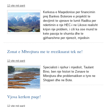
12 vite më parë
Kerkesa e Maqedonise per financimin
prej Bankes Boterore e projektit te
devijimit te ujerave te lumit Radika per
ndertimin e nje HEC-i ne Likove realisht
krijon nje problem, i cili ka ose mund te
kete pasoja te shumta dhe te
gjithanshme per njerezit, mjedisin
Zonat e Mbrojtura me te rrezikuarat tek ne!
12 vite më parë
Specialisti i njohur i mjedisit, Taulant
Bino, ben nje histori te Zonave te
Mbrojtura dhe problematiken e tyre ne
Shqiperi dhe ne Bote.
Vjosa kerkon paqe!
12 vite më parë