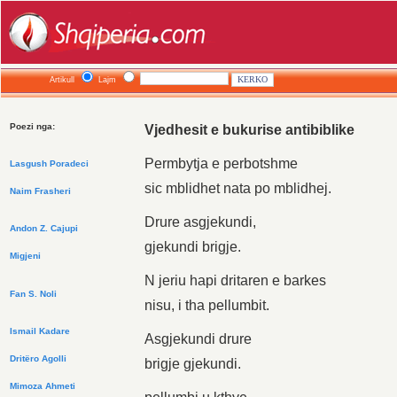
Artikull
Lajm
Poezi nga:
Vjedhesit e bukurise antibiblike
Permbytja e perbotshme
Lasgush Poradeci
sic mblidhet nata po mblidhej.
Naim Frasheri
Drure asgjekundi,
Andon Z. Cajupi
gjekundi brigje.
Migjeni
N jeriu hapi dritaren e barkes
Fan S. Noli
nisu, i tha pellumbit.
Ismail Kadare
Asgjekundi drure
Dritëro Agolli
brigje gjekundi.
Mimoza Ahmeti