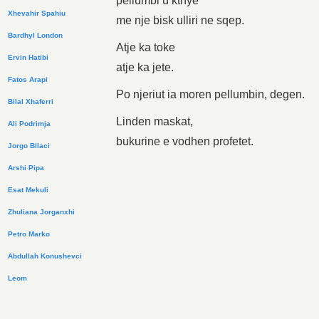
pellumbi u kthye
Xhevahir Spahiu
me nje bisk ulliri ne sqep.
Bardhyl London
Atje ka toke
Ervin Hatibi
atje ka jete.
Fatos Arapi
Po njeriut ia moren pellumbin, degen.
Bilal Xhaferri
Linden maskat,
Ali Podrimja
bukurine e vodhen profetet.
Jorgo Bllaci
Arshi Pipa
Esat Mekuli
Zhuliana Jorganxhi
Petro Marko
Abdullah Konushevci
Leom