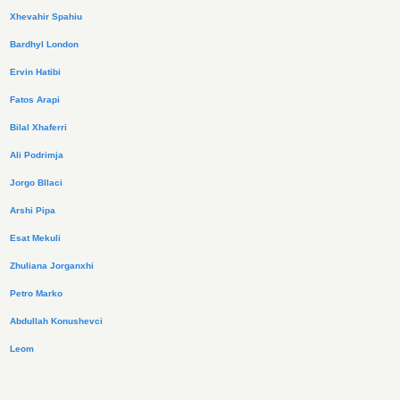
Xhevahir Spahiu
Bardhyl London
Ervin Hatibi
Fatos Arapi
Bilal Xhaferri
Ali Podrimja
Jorgo Bllaci
Arshi Pipa
Esat Mekuli
Zhuliana Jorganxhi
Petro Marko
Abdullah Konushevci
Leom