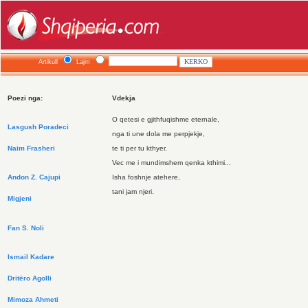
Artikull
Lajm
Poezi nga:
Vdekja
O qetesi e gjithfuqishme eternale,
Lasgush Poradeci
nga ti une dola me perpjekje,
Naim Frasheri
te ti per tu kthyer.
Vec me i mundimshem qenka kthimi...
Andon Z. Cajupi
Isha foshnje atehere,
tani jam njeri.
Migjeni
Fan S. Noli
Ismail Kadare
Dritëro Agolli
Mimoza Ahmeti