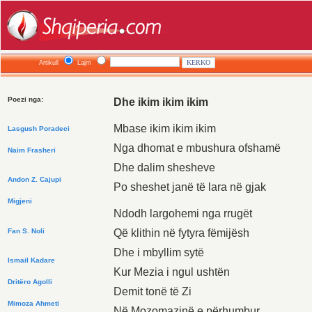
Artikull
Lajm
Poezi nga:
Dhe ikim ikim ikim
Mbase ikim ikim ikim
Lasgush Poradeci
Nga dhomat e mbushura ofshamë
Naim Frasheri
Dhe dalim shesheve
Andon Z. Cajupi
Po sheshet janë të lara në gjak
Migjeni
Ndodh largohemi nga rrugët
Që klithin në fytyra fëmijësh
Fan S. Noli
Dhe i mbyllim sytë
Ismail Kadare
Kur Mezia i ngul ushtën
Dritëro Agolli
Demit tonë të Zi
Mimoza Ahmeti
Në Mozomazinë e përhumbur