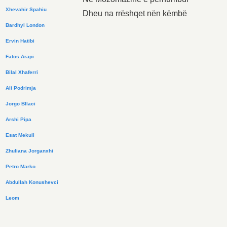
Xhevahir Spahiu
Dheu na rrëshqet nën këmbë
Bardhyl London
Ervin Hatibi
Fatos Arapi
Bilal Xhaferri
Ali Podrimja
Jorgo Bllaci
Arshi Pipa
Esat Mekuli
Zhuliana Jorganxhi
Petro Marko
Abdullah Konushevci
Leom