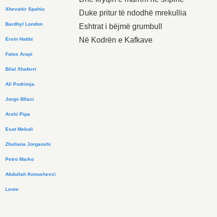
Xhevahir Spahiu
Duke pritur të ndodhë mrekullia
Bardhyl London
Eshtrat i bëjmë grumbull
Në Kodrën e Kafkave
Ervin Hatibi
Fatos Arapi
Bilal Xhaferri
Ali Podrimja
Jorgo Bllaci
Arshi Pipa
Esat Mekuli
Zhuliana Jorganxhi
Petro Marko
Abdullah Konushevci
Leom