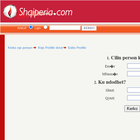
Artikull
Lajm
Kërko nje person
Krijo Profilin tënd
Edito Profilin
Cilin person 
1.
Em�r
Mbiem�r
Ku ndodhet?
2.
Shteti
Qyteti