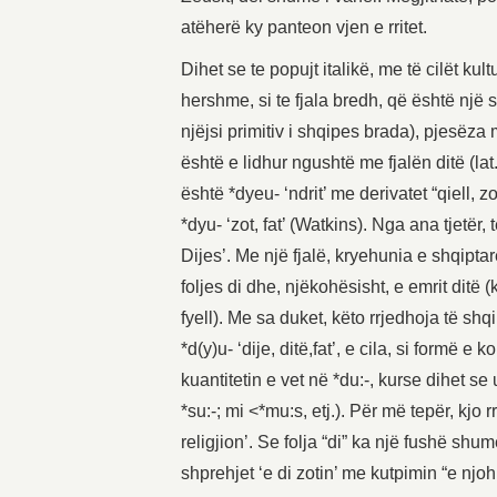
atëherë ky panteon vjen e rritet.
Dihet se te popujt italikë, me të cilët k
hershme, si te fjala bredh, që është një s
njëjsi primitiv i shqipes brada), pjesëz
është e lidhur ngushtë me fjalën ditë (lat
është *dyeu- ‘ndrit’ me derivatet “qiell, z
*dyu- ‘zot, fat’ (Watkins). Nga ana tjetër
Dijes’. Me një fjalë, kryehunia e shqiptar
foljes di dhe, njëkohësisht, e emrit ditë (kh
fyell). Me sa duket, këto rrjedhoja të sh
*d(y)u- ‘dije, ditë,fat’, e cila, si formë e
kuantitetin e vet në *du:-, kurse dihet se 
*su:-; mi <*mu:s, etj.). Për më tepër, kjo
religjion’. Se folja “di” ka një fushë sh
shprehjet ‘e di zotin’ me kutpimin “e njoh,