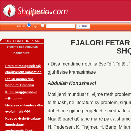
Artikull
Lajm
FJALORI FETAR 
Studime nga Abdullah
SH
Konushevci
• Disa mendime rreth fjalëve “di”, “ditë’, “D
Rreth etimologjis� s�
gjuhësisë krahasimtare
em�rvendit Damastion
Etniku dardan dhe
Abdullah Konushevci
horonimi Dardania
Kulti i virgj�reshave
Moti jemi munduar t’i vijmë rreth problemi
n� toponimi
të thuash, në literaturë ky problem, sigu
Metateza e likuideve dhe
duhet, me gjithë përpjekjet e mëdha të 
evoluimi /ti/>/�/
Nga të parët që janë marrë pak a shumë 
Kosovo �sht� calque
linguistique i
H. Pedersen, K. Trajmer, H. Bariq, Milan B
em�rvendit Truda