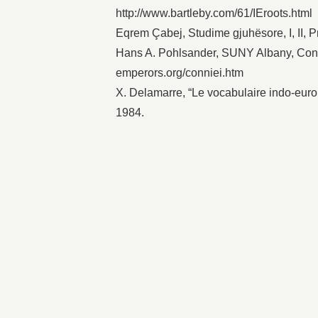
http://www.bartleby.com/61/IEroots.html
Eqrem Çabej, Studime gjuhësore, I, II, Pr
Hans A. Pohlsander, SUNY Albany, Const
emperors.org/conniei.htm
X. Delamarre, “Le vocabulaire indo-eur
1984.