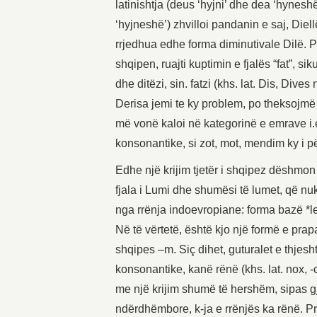
latinishtja (deus ‘hyjni’ dhe dea ‘hynesh
‘hyjneshë’) zhvilloi pandanin e saj, Die
rrjedhua edhe forma diminutivale Dilë. Po
shqipen, ruajti kuptimin e fjalës “fat”, s
dhe ditëzi, sin. fatzi (khs. lat. Dis, Dives
Derisa jemi te ky problem, po theksojmë s
më vonë kaloi në kategorinë e emrave i.e
konsonantike, si zot, mot, mendim ky i 
Edhe një krijim tjetër i shqipez dëshmon s
fjala i Lumi dhe shumësi të lumet, që nu
nga rrënja indoevropiane: forma bazë *leu
Në të vërtetë, është kjo një formë e pra
shqipes –m. Siç dihet, guturalet e thjes
konsonantike, kanë rënë (khs. lat. nox, 
me një krijim shumë të hershëm, sipas gj
ndërdhëmbore, k-ja e rrënjës ka rënë. Pra