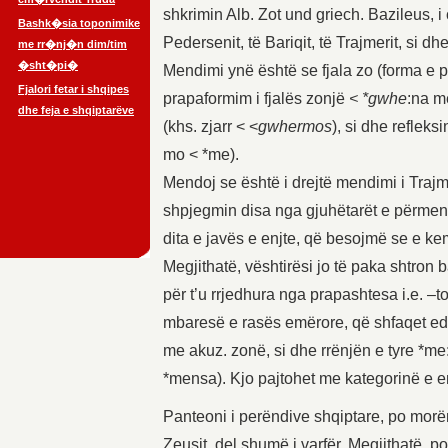
shkrimin Alb. Zot und griech. Bazileus, i
Bashk�sia toponimike
Pedersenit, të Bariqit, të Trajmerit, si dh
me rr�nj�n dim/tim
�sht�pi�
Mendimi ynë është se fjala zo (forma e pra
Fjalori fetar i shqipes
prapaformim i fjalës zonjë
< *gwhe
:na m
dhe feja e shqiptarëve
(khs. zjarr < <
gwhermos
), si dhe refleks
mo < *me).
Mendoj se është i drejtë mendimi i Trajme
shpjegmin disa nga gjuhëtarët e përmend
dita e javës e enjte, që besojmë se e kem
Megjithatë, vështirësi jo të paka shtron 
për t’u rrjedhura nga prapashtesa i.e. 
mbaresë e rasës emërore, që shfaqet edh
me akuz. zonë, si dhe rrënjën e tyre *m
*mensa). Kjo pajtohet me kategorinë e 
Panteoni i perëndive shqiptare, po morë
Zeusit, del shumë i varfër. Megjithatë, p