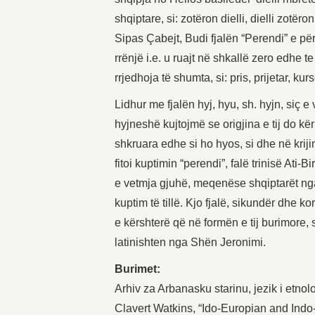
shqiptare, si: zotëron dielli, dielli zotë
Sipas Çabejt, Budi fjalën “Perendi” e pë
rrënjë i.e. u ruajt në shkallë zero edhe te
rrjedhoja të shumta, si: pris, prijetar, k
Lidhur me fjalën hyj, hyu, sh. hyjn, siç e 
hyjneshë kujtojmë se origjina e tij do kër
shkruara edhe si ho hyos, si dhe në krij
fitoi kuptimin “perendi”, falë trinisë Ati-
e vetmja gjuhë, meqenëse shqiptarët nga 
kuptim të tillë. Kjo fjalë, sikundër dhe 
e kërshterë që në formën e tij burimore,
latinishten nga Shën Jeronimi.
Burimet:
Arhiv za Arbanasku starinu, jezik i etnolog
Clavert Watkins, “Ido-Europian and Ind