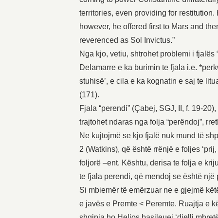
territories, even providing for restitution
however, he offered first to Mars and the
reverenced as Sol Invictus.”
Nga kjo, vetiu, shtrohet problemi i fjalës 
Delamarre e ka burimin te fjala i.e. *perkw
stuhisë’, e cila e ka kognatin e saj te li
(171).
Fjala “perendi” (Çabej, SGJ, II, f. 19-2
trajtohet ndaras nga folja “perëndoj”, r
Ne kujtojmë se kjo fjalë nuk mund të sh
2 (Watkins), që është rrënjë e foljes ‘pri
foljorë –ent. Kështu, derisa te folja e krij
te fjala perendi, që mendoj se është një p
Si mbiemër të emërzuar ne e gjejmë këtë
e javës e Premte < Peremte. Ruajtja e kët
shqipja ho Helios basileuei ‘dielli mbre