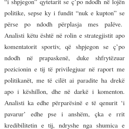
“i shpjegon” qytetarit se ç’po ndodh në lojën
politike, sepse ky i fundit “nuk e kupton” se
përse po ndodh përplasja mes palëve.
Analisti këtu është në rolin e strategjistit apo
komentatorit sportiv, që shpjegon se ç’po
ndodh në prapaskenë, duke shfrytëzuar
pozicionin e tij të privilegjuar në raport me
politikanët, me të cilët ai paradite ha drekë
apo i këshillon, dhe në darkë i komenton.
Analisti ka edhe përparësinë e të qenurit ‘i
pavarur’ edhe pse i anshëm, çka e rrit
kredibilitetin e tij, ndryshe nga shumica e