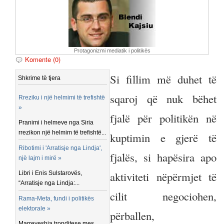
Protagonizmi mediatik i politikës
Komente (0)
Si fillim më duhet të
Shkrime të tjera
sqaroj që nuk bëhet
Rreziku i një helmimi të trefishtë
»
fjalë për politikën në
Pranimi i helmeve nga Siria
rrezikon një helmim të trefishtë...
kuptimin e gjerë të
Ribotimi i 'Arratisje nga Lindja',
fjalës, si hapësira apo
një lajm i mirë »
aktiviteti nëpërmjet të
Libri i Enis Sulstarovës,
“Arratisje nga Lindja:...
cilit negociohen,
Rama-Meta, fundi i politikës
elektorale »
përballen,
Marreveshja tronditese mes