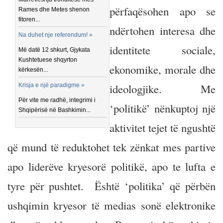
përfaqësohen apo se
Rames dhe Metes shenon
fitoren...
ndërtohen interesa dhe
Na duhet nje referendum! »
identitete sociale,
Më datë 12 shkurt, Gjykata
Kushtetuese shqyrton
ekonomike, morale dhe
kërkesën...
ideologjike. Me
Krisja e një paradigme »
Për vite me radhë, integrimi i
‘politikë’ nënkuptoj një
Shqipërisë në Bashkimin...
aktivitet tejet të ngushtë
që mund të reduktohet tek zënkat mes partive
apo liderëve kryesorë politikë, apo te lufta e
tyre për pushtet. Është ‘politika’ që përbën
ushqimin kryesor të medias sonë elektronike