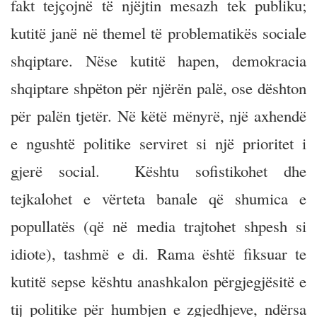
fakt tejçojnë të njëjtin mesazh tek publiku;
kutitë janë në themel të problematikës sociale
shqiptare. Nëse kutitë hapen, demokracia
shqiptare shpëton për njërën palë, ose dështon
për palën tjetër. Në këtë mënyrë, një axhendë
e ngushtë politike serviret si një prioritet i
gjerë social. Kështu sofistikohet dhe
tejkalohet e vërteta banale që shumica e
popullatës (që në media trajtohet shpesh si
idiote), tashmë e di. Rama është fiksuar te
kutitë sepse kështu anashkalon përgjegjësitë e
tij politike për humbjen e zgjedhjeve, ndërsa