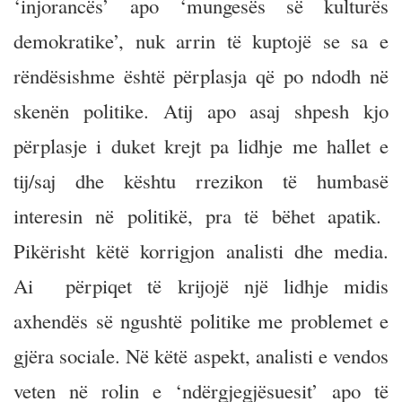
‘injorancës’ apo ‘mungesës së kulturës
demokratike’, nuk arrin të kuptojë se sa e
rëndësishme është përplasja që po ndodh në
skenën politike. Atij apo asaj shpesh kjo
përplasje i duket krejt pa lidhje me hallet e
tij/saj dhe kështu rrezikon të humbasë
interesin në politikë, pra të bëhet apatik.
Pikërisht këtë korrigjon analisti dhe media.
Ai përpiqet të krijojë një lidhje midis
axhendës së ngushtë politike me problemet e
gjëra sociale. Në këtë aspekt, analisti e vendos
veten në rolin e ‘ndërgjegjësuesit’ apo të