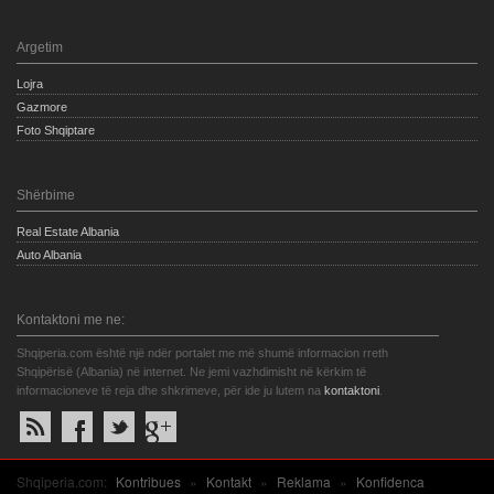
Argetim
Lojra
Gazmore
Foto Shqiptare
Shërbime
Real Estate Albania
Auto Albania
Kontaktoni me ne:
Shqiperia.com është një ndër portalet me më shumë informacion rreth
Shqipërisë (Albania) në internet. Ne jemi vazhdimisht në kërkim të
informacioneve të reja dhe shkrimeve, për ide ju lutem na
kontaktoni
.
Shqiperia.com:
Kontribues
»
Kontakt
»
Reklama
»
Konfidenca