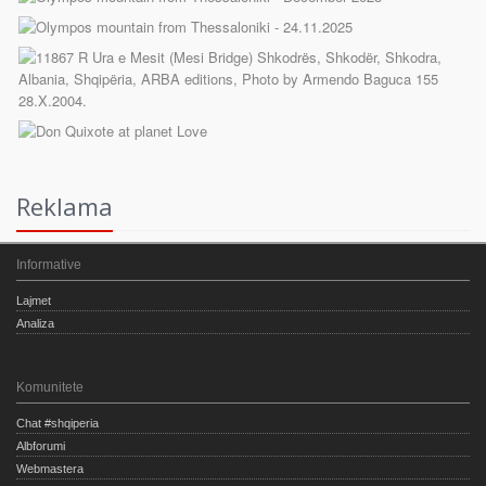
Reklama
Informative
Lajmet
Analiza
Komunitete
Chat #shqiperia
Albforumi
Webmastera