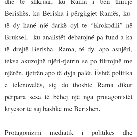
dhe të shkruar, ku Rama i bën thirrje
Berishës, ku Berisha i përgjigjet Ramës, ku
të dy hanë një darkë qyl te “Krokodili” në
Bruksel, ku analistët debatojnë pa fund a ka
të drejtë Berisha, Rama, të dy, apo asnjëri,
teksa akuzojnë njëri-tjetrin se po flirtojnë me
njërën, tjetrën apo të dyja palët. Është politika
e telenovelës, siç do thoshte Rama dikur
përpara sesa të bëhej një nga protagonistët
kryesor të saj bashkë me Berishën.
Protagonizmi mediatik i politikës dhe