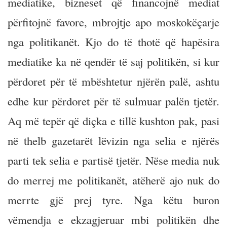
mediatike, bizneset që financojnë mediat
përfitojnë favore, mbrojtje apo moskokëçarje
nga politikanët. Kjo do të thotë që hapësira
mediatike ka në qendër të saj politikën, si kur
përdoret për të mbështetur njërën palë, ashtu
edhe kur përdoret për të sulmuar palën tjetër.
Aq më tepër që diçka e tillë kushton pak, pasi
në thelb gazetarët lëvizin nga selia e njërës
parti tek selia e partisë tjetër. Nëse media nuk
do merrej me politikanët, atëherë ajo nuk do
merrte gjë prej tyre. Nga këtu buron
vëmendja e ekzagjeruar mbi politikën dhe