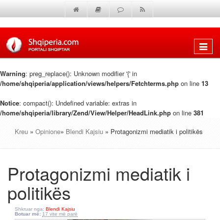
Shfaq
menun
Warning
: preg_replace(): Unknown modifier '{' in
/home/shqiperia/application/views/helpers/Fetchterms.php
on line
13
Notice
: compact(): Undefined variable: extras in
/home/shqiperia/library/Zend/View/Helper/HeadLink.php
on line
381
Kreu
»
Opinione
»
Blendi Kajsiu
» Protagonizmi mediatik i politikës
Protagonizmi mediatik i
politikës
Shkruar nga:
Blendi Kajsiu
Botuar më:
17 vite më parë