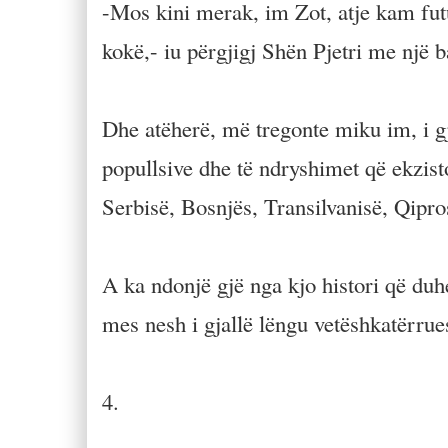
-Mos kini merak, im Zot, atje kam futur
kokë,- iu përgjigj Shën Pjetri me një b
Dhe atëherë, më tregonte miku im, i gji
popullsive dhe të ndryshimet që ekzist
Serbisë, Bosnjës, Transilvanisë, Qipro
A ka ndonjë gjë nga kjo histori që du
mes nesh i gjallë lëngu vetëshkatërrue
4.