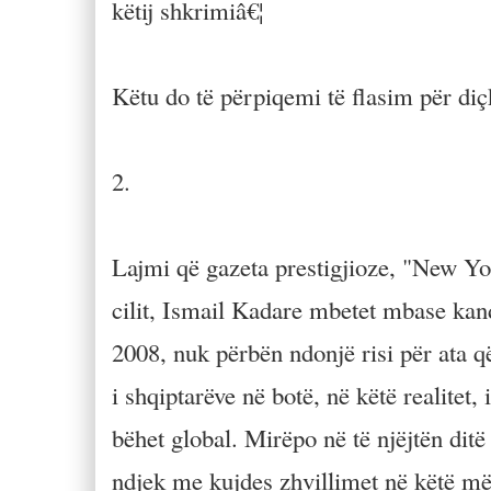
këtij shkrimiâ€¦
Këtu do të përpiqemi të flasim për diçk
2.
Lajmi që gazeta prestigjioze, "New Yor
cilit, Ismail Kadare mbetet mbase kan
2008, nuk përbën ndonjë risi për ata që
i shqiptarëve në botë, në këtë realite
bëhet global. Mirëpo në të njëjtën ditë
ndjek me kujdes zhvillimet në këtë m