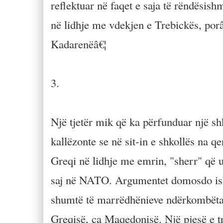
reflektuar në faqet e saja të rëndësis
në lidhje me vdekjen e Trebickës, por
Kadarenëâ€¦
3.
Një tjetër mik që ka përfunduar një s
kallëzonte se në sit-in e shkollës na 
Greqi në lidhje me emrin, "sherr" që 
saj në NATO. Argumentet domosdo ishin
shumtë të marrëdhënieve ndërkombëtare 
Greqisë, ca Maqedonisë. Një pjesë e tr