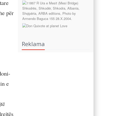
tare
he për
Reklama
doni-
in e
jtë
rejtës