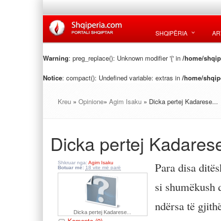
SHQIPËRIA
AR
Warning
: preg_replace(): Unknown modifier '{' in
/home/shqipe
Notice
: compact(): Undefined variable: extras in
/home/shqipe
Kreu
»
Opinione
»
Agim Isaku
» Dicka pertej Kadarese...
Dicka pertej Kadarese
Shkruar nga:
Agim Isaku
Para disa ditë
Botuar më:
18 vite më parë
si shumëkush q
ndërsa të gjith
Dicka pertej Kadarese...
Komente (0)