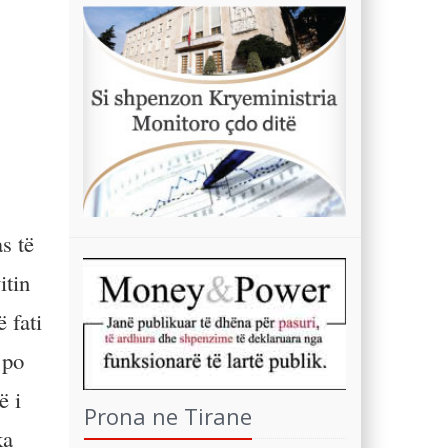
s të
itin
 fati
 po
ë i
Prona ne Tirane
ka