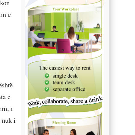
ikon
in e
është
ata e
im, i
 nuk i