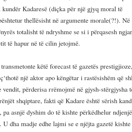
ithi kundër Kadaresë (diçka për një gjyq moral të
mbështetur thellësisht në argumente morale(?!). Në
ënyrës totalisht të ndryshme se si i përqasesh ngjar
it të hapur në të cilin jetojmë.
 transmetonte këtë forecast të gazetës prestigjioze,
‘thotë një aktor apo këngëtar i rastësishëm që sh
e vendit, përderisa rrëmojmë në gjysh-stërgjysha t
rrënjët shqiptare, fakti që Kadare është sërish kand
, pa asnjë dyshim do të kishte përkëdhelur ndjenj
. U dha madje edhe lajmi se e njëjta gazetë kishte