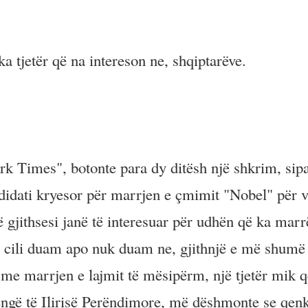
a tjetër që na intereson ne, shqiptarëve.
k Times", botonte para dy ditësh një shkrim, sipa
didati kryesor për marrjen e çmimit "Nobel" për v
 gjithsesi janë të interesuar për udhën që ka marrë
t, i cili duam apo nuk duam ne, gjithnjë e më shumë
 me marrjen e lajmit të mësipërm, një tjetër mik q
ëngë të Ilirisë Perëndimore, më dëshmonte se qen