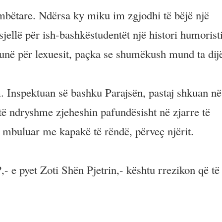
mbëtare. Ndërsa ky miku im zgjodhi të bëjë një
 sjellë për ish-bashkëstudentët një histori humorist
 unë për lexuesit, paçka se shumëkush mund ta dij
m. Inspektuan së bashku Parajsën, pastaj shkuan në
 të ndryshme zjeheshin pafundësisht në zjarre të
 mbuluar me kapakë të rëndë, përveç njërit.
,- e pyet Zoti Shën Pjetrin,- kështu rrezikon që të