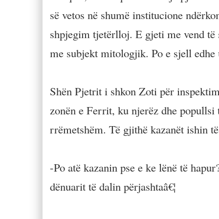
së vetos në shumë institucione ndërko
shpjegim tjetërlloj. E gjeti me vend të
me subjekt mitologjik. Po e sjell edhe
Shën Pjetrit i shkon Zoti për inspekti
zonën e Ferrit, ku njerëz dhe popullsi
rrëmetshëm. Të gjithë kazanët ishin të
-Po atë kazanin pse e ke lënë të hapur?
dënuarit të dalin përjashtaâ€¦