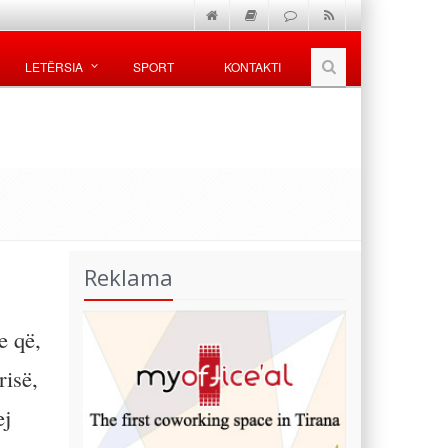
LETËRSIA
SPORT
KONTAKTI
Reklama
e që,
risë,
ej