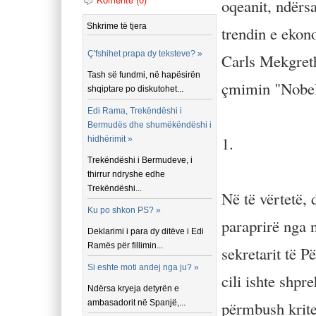
oqeanit, ndërsa
Shkrime të tjera
trendin e ekon
Ç'fshihet prapa dy teksteve? »
Carls Mekgreth
Tash së fundmi, në hapësirën
çmimin "Nobel"
shqiptare po diskutohet...
Edi Rama, Trekëndëshi i
Bermudës dhe shumëkëndëshi i
1.
hidhërimit »
Trekëndëshi i Bermudeve, i
thirrur ndryshe edhe
Trekëndëshi...
Në të vërtetë, 
Ku po shkon PS? »
paraprirë nga n
Deklarimi i para dy ditëve i Edi
Ramës për fillimin...
sekretarit të 
Si eshte moti andej nga ju? »
cili ishte shpr
Ndërsa kryeja detyrën e
ambasadorit në Spanjë,...
përmbush krite