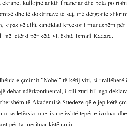
 ekranet kullojnë ankth financiar dhe bota po rish
omisë dhe të doktrinave të saj, më dërgonte shkrim
, sipas së cilit kandidati kryesor i mundshëm për
 në letërsi për këtë vit është Ismail Kadare.
dhënia e çmimit "Nobel" të këtij viti, si rrallëherë 
jë debat ndërkontinental, i cili zuri fill nga deklar
Përhershëm të Akademisë Suedeze që e jep këtë çm
ehur se letërsia amerikane është tepër e izoluar dhe
ret për ta merituar këtë çmim.