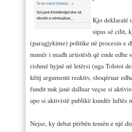
Te ka marre historia... »
Sot janë Krishtlindjet dhe në
Kjo deklaratë u
sfondin e nënkuptuar,...
sipas së cilit,
(paragjykime) politike në procesin e dh
numër i madh artistësh që ende edhe sot
rishmë hyjnë në letërsi (nga Tolstoi d
këtij argumenti reaktiv, shoqëruar edhe
fundit nuk janë dalluar veçse si aktivi
apo si aktivistë publikë kundër luftës 
Nejse, ky debat përbën temën e një disk