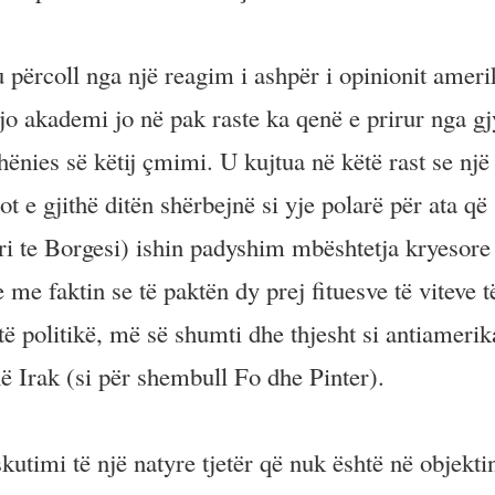
 përcoll nga një reagim i ashpër i opinionit ameri
 kjo akademi jo në pak raste ka qenë e prirur nga g
ënies së këtij çmimi. U kujtua në këtë rast se një
 e gjithë ditën shërbejnë si yje polarë për ata që
eri te Borgesi) ishin padyshim mbështetja kryesore
 me faktin se të paktën dy prej fituesve të viteve t
stë politikë, më së shumti dhe thjesht si antiameri
në Irak (si për shembull Fo dhe Pinter).
utimi të një natyre tjetër që nuk është në objekti