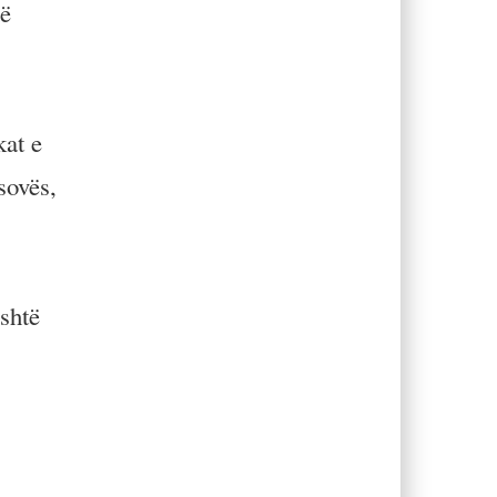
në
kat e
sovës,
shtë