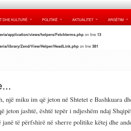
T DHE KULTURË
POLITIKË
AKTUALITET
ARGËTIM
ria/application/views/helpers/Fetchterms.php
on line
13
ria/library/Zend/View/Helper/HeadLink.php
on line
381
...
sh, një miku im që jeton në Shtetet e Bashkuara dh
ë jeton jashtë, është tepër i ndjeshëm ndaj Shqipë
ë janë të përfshirë në sherre politike këtej dhe and