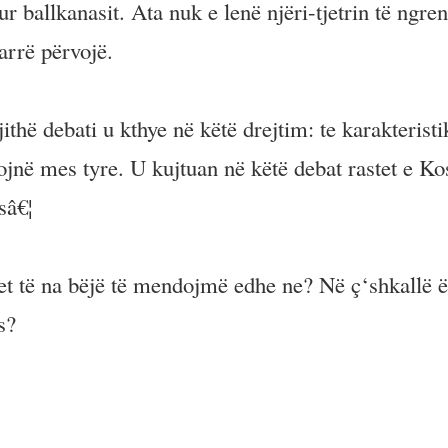
 ballkanasit. Ata nuk e lenë njëri-tjetrin të ngre
arrë përvojë.
thë debati u kthye në këtë drejtim: te karakteristi
ojnë mes tyre. U kujtuan në këtë debat rastet e Ko
sâ€¦
het të na bëjë të mendojmë edhe ne? Në ç‘shkallë ë
s?