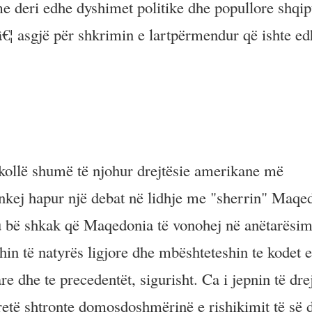
hme deri edhe dyshimet politike dhe popullore shqip
â€¦ asgjë për shkrimin e lartpërmendur që ishte ed
hkollë shumë të njohur drejtësie amerikane më
qenkej hapur një debat në lidhje me "sherrin" Maqe
u bë shkak që Maqedonia të vonohej në anëtarësim
 të natyrës ligjore dhe mbështeteshin te kodet e
dhe te precedentët, sigurisht. Ca i jepnin të dre
etë shtronte domosdoshmërinë e rishikimit të së d