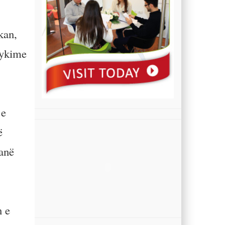
kan,
jykime
 e
ë
kanë
n e