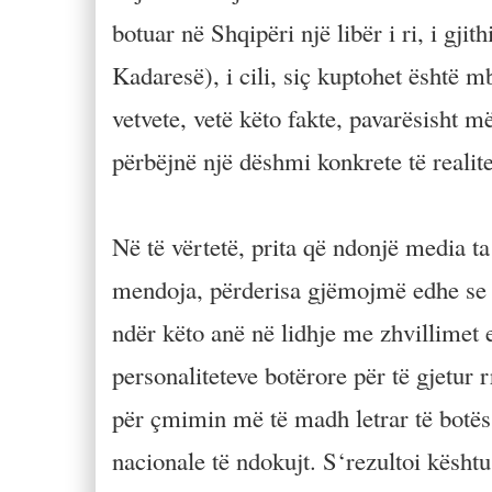
botuar në Shqipëri një libër i ri, i gj
Kadaresë), i cili, siç kuptohet është 
vetvete, vetë këto fakte, pavarësisht m
përbëjnë një dëshmi konkrete të realitet
Në të vërtetë, prita që ndonjë media ta
mendoja, përderisa gjëmojmë edhe se ç
ndër këto anë në lidhje me zhvillimet 
personaliteteve botërore për të gjetur 
për çmimin më të madh letrar të botës
nacionale të ndokujt. S‘rezultoi kështu