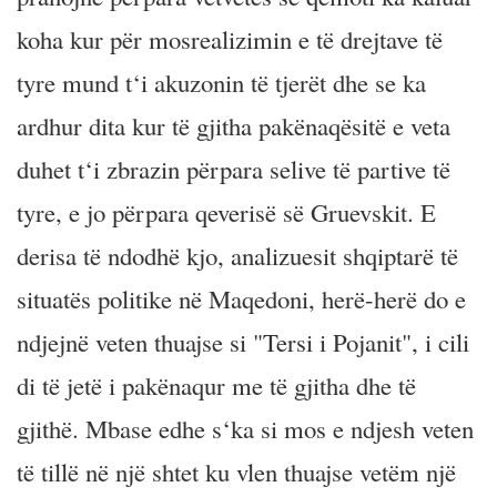
koha kur për mosrealizimin e të drejtave të
tyre mund t‘i akuzonin të tjerët dhe se ka
ardhur dita kur të gjitha pakënaqësitë e veta
duhet t‘i zbrazin përpara selive të partive të
tyre, e jo përpara qeverisë së Gruevskit. E
derisa të ndodhë kjo, analizuesit shqiptarë të
situatës politike në Maqedoni, herë-herë do e
ndjejnë veten thuajse si "Tersi i Pojanit", i cili
di të jetë i pakënaqur me të gjitha dhe të
gjithë. Mbase edhe s‘ka si mos e ndjesh veten
të tillë në një shtet ku vlen thuajse vetëm një