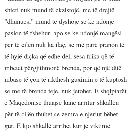
shteti nuk mund të ekzistojë, me të drejtë
"dhunuesi" mund të dyshojë se ke ndonjë
pasion të fshehur, apo se ke ndonjë mangësi
për të cilën nuk ka ilaç, se më parë pranon të
të hyjë diçka që edhe del, sesa frika që të
mbetet përgjithmonë brenda, por që një ditë
mbase të çon të rikthesh guximin e të kuptosh
se me të brenda teje, nuk jetohet. E shqiptarët
e Maqedonisë thuajse kanë arritur shkallën
për të cilën thuhet se zemra e njeriut bëhet
gur. E kjo shkallë arrihet kur je viktimë