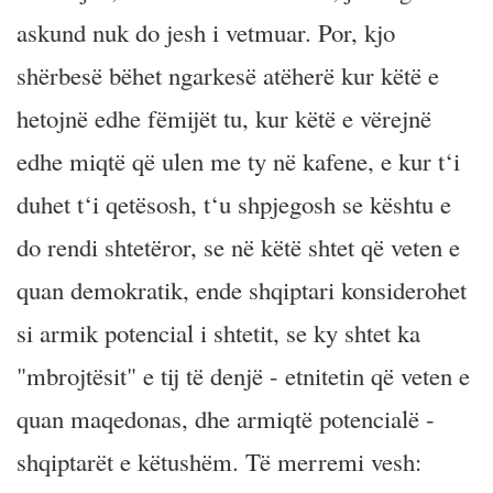
askund nuk do jesh i vetmuar. Por, kjo
shërbesë bëhet ngarkesë atëherë kur këtë e
hetojnë edhe fëmijët tu, kur këtë e vërejnë
edhe miqtë që ulen me ty në kafene, e kur t‘i
duhet t‘i qetësosh, t‘u shpjegosh se kështu e
do rendi shtetëror, se në këtë shtet që veten e
quan demokratik, ende shqiptari konsiderohet
si armik potencial i shtetit, se ky shtet ka
"mbrojtësit" e tij të denjë - etnitetin që veten e
quan maqedonas, dhe armiqtë potencialë -
shqiptarët e këtushëm. Të merremi vesh: