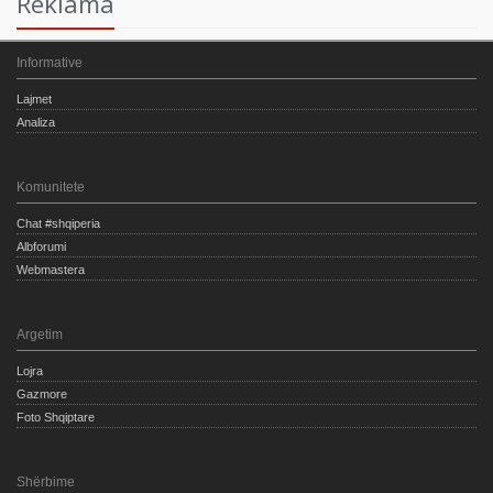
Reklama
Informative
Lajmet
Analiza
Komunitete
Chat #shqiperia
Albforumi
Webmastera
Argetim
Lojra
Gazmore
Foto Shqiptare
Shërbime