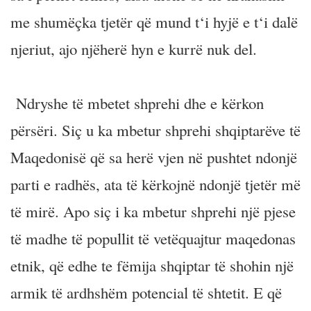
me shumëçka tjetër që mund t‘i hyjë e t‘i dalë
njeriut, ajo njëherë hyn e kurrë nuk del.
Ndryshe të mbetet shprehi dhe e kërkon
përsëri. Siç u ka mbetur shprehi shqiptarëve të
Maqedonisë që sa herë vjen në pushtet ndonjë
parti e radhës, ata të kërkojnë ndonjë tjetër më
të mirë. Apo siç i ka mbetur shprehi një pjese
të madhe të popullit të vetëquajtur maqedonas
etnik, që edhe te fëmija shqiptar të shohin një
armik të ardhshëm potencial të shtetit. E që