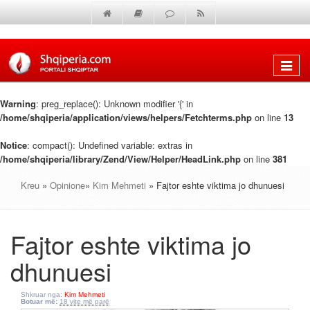
Shfaq
menun
Warning
: preg_replace(): Unknown modifier '{' in
/home/shqiperia/application/views/helpers/Fetchterms.php
on line
13
Notice
: compact(): Undefined variable: extras in
/home/shqiperia/library/Zend/View/Helper/HeadLink.php
on line
381
Kreu
»
Opinione
»
Kim Mehmeti
» Fajtor eshte viktima jo dhunuesi
Fajtor eshte viktima jo
dhunuesi
Shkruar nga:
Kim Mehmeti
Botuar më:
18 vite më parë