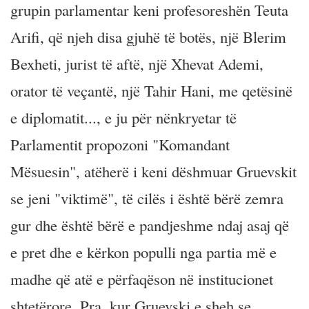
grupin parlamentar keni profesoreshën Teuta
Arifi, që njeh disa gjuhë të botës, një Blerim
Bexheti, jurist të aftë, një Xhevat Ademi,
orator të veçantë, një Tahir Hani, me qetësinë
e diplomatit..., e ju për nënkryetar të
Parlamentit propozoni "Komandant
Mësuesin", atëherë i keni dëshmuar Gruevskit
se jeni "viktimë", të cilës i është bërë zemra
gur dhe është bërë e pandjeshme ndaj asaj që
e pret dhe e kërkon populli nga partia më e
madhe që atë e përfaqëson në institucionet
shtetërore. Pra, kur Gruevski e sheh se