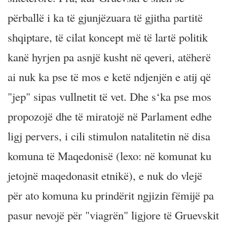
përballë i ka të gjunjëzuara të gjitha partitë
shqiptare, të cilat koncept më të lartë politik
kanë hyrjen pa asnjë kusht në qeveri, atëherë
ai nuk ka pse të mos e ketë ndjenjën e atij që
"jep" sipas vullnetit të vet. Dhe s‘ka pse mos
propozojë dhe të miratojë në Parlament edhe
ligj pervers, i cili stimulon natalitetin në disa
komuna të Maqedonisë (lexo: në komunat ku
jetojnë maqedonasit etnikë), e nuk do vlejë
për ato komuna ku prindërit ngjizin fëmijë pa
pasur nevojë për "viagrën" ligjore të Gruevskit