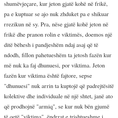
shumëvjeçare, kur jeton gjatë kohë në frikë,
pa e kuptuar se ajo nuk zhduket pa e shikuar
rrezikun në sy. Pra, nëse gjatë kohë jeton në
frikë dhe pranon rolin e viktimës, doemos një
ditë bëhesh i pandjeshëm ndaj asaj që të
ndodh, fillon pahetueshëm ta jetosh fazën kur
më nuk ka faj dhunuesi, por viktima. Jeton
fazën kur viktima është fajtore, sepse
"dhunuesi" nuk arrin ta kuptojë që padrejtësitë
kolektive dhe individuale në një shtet, janë ato
që prodhojnë "armiq", se kur nuk bën gjumë
të qetë "viktima", ëndrrat e trishtueshme i