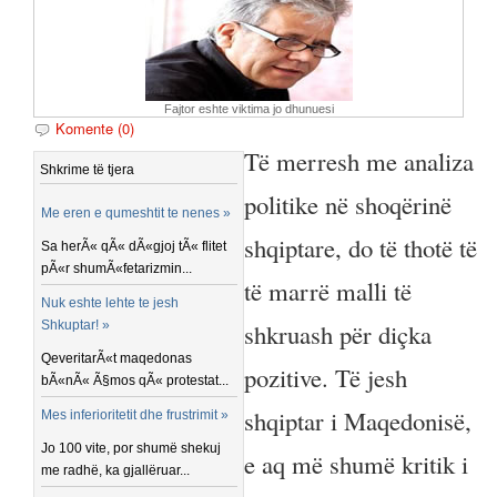
Fajtor eshte viktima jo dhunuesi
Komente (0)
Të merresh me analiza
Shkrime të tjera
politike në shoqërinë
Me eren e qumeshtit te nenes »
shqiptare, do të thotë të
Sa herÃ« qÃ« dÃ«gjoj tÃ« flitet
pÃ«r shumÃ«fetarizmin...
të marrë malli të
Nuk eshte lehte te jesh
Shkuptar! »
shkruash për diçka
QeveritarÃ«t maqedonas
pozitive. Të jesh
bÃ«nÃ« Ã§mos qÃ« protestat...
shqiptar i Maqedonisë,
Mes inferioritetit dhe frustrimit »
Jo 100 vite, por shumë shekuj
e aq më shumë kritik i
me radhë, ka gjallëruar...