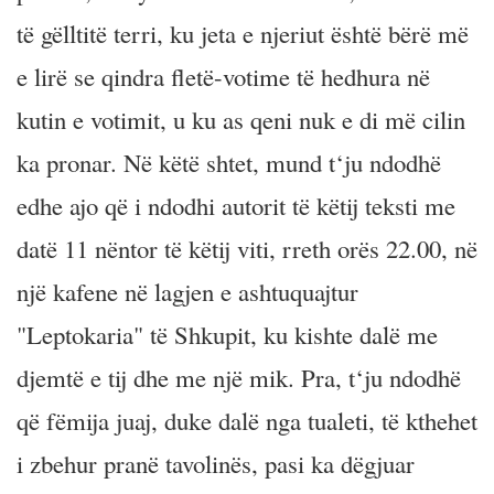
të gëlltitë terri, ku jeta e njeriut është bërë më
e lirë se qindra fletë-votime të hedhura në
kutin e votimit, u ku as qeni nuk e di më cilin
ka pronar. Në këtë shtet, mund t‘ju ndodhë
edhe ajo që i ndodhi autorit të këtij teksti me
datë 11 nëntor të këtij viti, rreth orës 22.00, në
një kafene në lagjen e ashtuquajtur
"Leptokaria" të Shkupit, ku kishte dalë me
djemtë e tij dhe me një mik. Pra, t‘ju ndodhë
që fëmija juaj, duke dalë nga tualeti, të kthehet
i zbehur pranë tavolinës, pasi ka dëgjuar