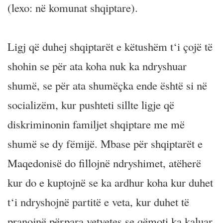
(lexo: në komunat shqiptare).
Ligj që duhej shqiptarët e këtushëm t‘i çojë të
shohin se për ata koha nuk ka ndryshuar
shumë, se për ata shumëçka ende është si në
socializëm, kur pushteti sillte ligje që
diskriminonin familjet shqiptare me më
shumë se dy fëmijë. Mbase për shqiptarët e
Maqedonisë do fillojnë ndryshimet, atëherë
kur do e kuptojnë se ka ardhur koha kur duhet
t‘i ndryshojnë partitë e veta, kur duhet të
pranojnë përpara vetvetes se qëmoti ka kaluar