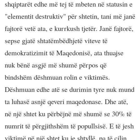
shqiptarët edhe më tej të mbeten në statusin e
"elementit destruktiv" për shtetin, tani më janë
fajtorë vetë ata, e kurrkush tjetër. Janë fajtorë,
sepse gjatë shtatëmbëdhjetë viteve të
demokratizimit të Maqedonisë, ata thuajse
nuk bënë asgjë më shumë përpos që
bindshëm dëshmuan rolin e viktimës.
Dëshmuan edhe atë se durimin tyre nuk mund
ta luhasë asnjë qeveri maqedonase. Dhe atë,
në një shtet ku përbëjnë më shumë se 30% të
numrit të përgjithshëm të popullsisë. E të jesh
viktimë në një shtet ku je shtyllë, pa të cilin