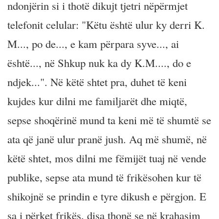
ndonjërin si i thotë dikujt tjetri nëpërmjet
telefonit celular: "Këtu është ulur ky derri K.
M..., po de..., e kam përpara syve..., ai
është..., në Shkup nuk ka dy K.M...., do e
ndjek...". Në këtë shtet pra, duhet të keni
kujdes kur dilni me familjarët dhe miqtë,
sepse shoqërinë mund ta keni më të shumtë se
ata që janë ulur pranë jush. Aq më shumë, në
këtë shtet, mos dilni me fëmijët tuaj në vende
publike, sepse ata mund të frikësohen kur të
shikojnë se prindin e tyre dikush e përgjon. E
sa i përket frikës, disa thonë se në krahasim