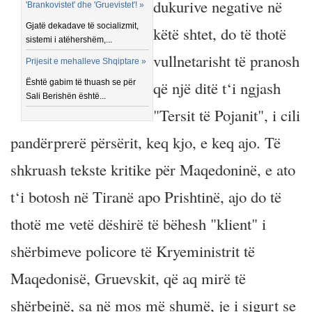
dukurive negative në
'Brankovistet' dhe 'Gruevistet'! »
Gjatë dekadave të socializmit,
këtë shtet, do të thotë
sistemi i atëhershëm,...
vullnetarisht të pranosh
Prijesit e mehalleve Shqiptare »
Është gabim të thuash se për
që një ditë t‘i ngjash
Sali Berishën është...
"Tersit të Pojanit", i cili
pandërprerë përsërit, keq kjo, e keq ajo. Të
shkruash tekste kritike për Maqedoninë, e ato
t‘i botosh në Tiranë apo Prishtinë, ajo do të
thotë me vetë dëshirë të bëhesh "klient" i
shërbimeve policore të Kryeministrit të
Maqedonisë, Gruevskit, që aq mirë të
shërbejnë, sa në mos më shumë, je i sigurt se