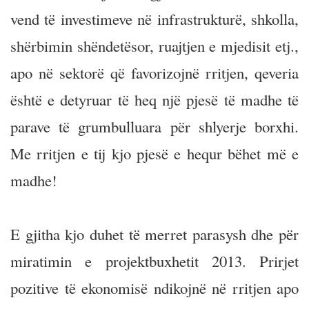
vend të investimeve në infrastrukturë, shkolla,
shërbimin shëndetësor, ruajtjen e mjedisit etj.,
apo në sektorë që favorizojnë rritjen, qeveria
është e detyruar të heq një pjesë të madhe të
parave të grumbulluara për shlyerje borxhi.
Me rritjen e tij kjo pjesë e hequr bëhet më e
madhe!
E gjitha kjo duhet të merret parasysh dhe për
miratimin e projektbuxhetit 2013. Prirjet
pozitive të ekonomisë ndikojnë në rritjen apo