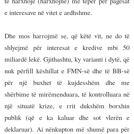
të harxhojë (harxhojnë) më tepër për pagesat
e interesave në vitet e ardhshme.
Dhe mos harrojmë se, që këtë vit, ne do të
shlyejmë për interesat e kredive mbi 50
miliardë lekë. Gjithashtu, ky varianti i dytë, që
nuk përfill këshillat e FMN-së dhe të BB-së
për një buxhet të kujdesshëm dhe me
shërbime të mirëmenduara, të kontrolluara në
një situatë krize, e rrit dukshëm borxhin
publik (që e ka kaluar dhe sot vlerën e
deklaruar). Ai nënkupton më shumë para për