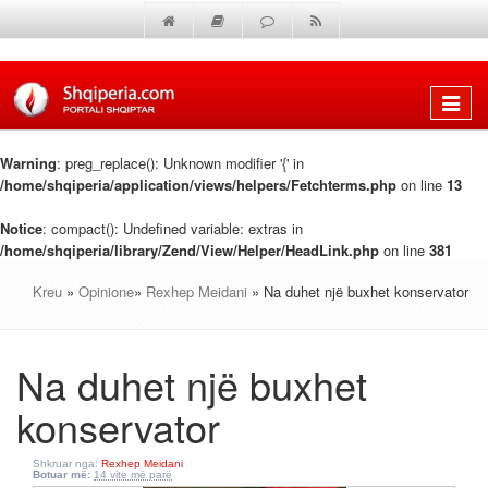
Shfaq
menun
Warning
: preg_replace(): Unknown modifier '{' in
/home/shqiperia/application/views/helpers/Fetchterms.php
on line
13
Notice
: compact(): Undefined variable: extras in
/home/shqiperia/library/Zend/View/Helper/HeadLink.php
on line
381
Kreu
»
Opinione
»
Rexhep Meidani
» Na duhet një buxhet konservator
Na duhet një buxhet
konservator
Shkruar nga:
Rexhep Meidani
Botuar më:
14 vite më parë