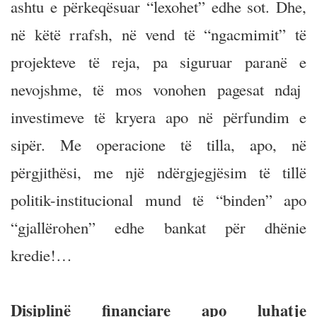
ashtu e përkeqësuar “lexohet” edhe sot. Dhe,
në këtë rrafsh, në vend të “ngacmimit” të
projekteve të reja, pa siguruar paranë e
nevojshme, të mos vonohen pagesat ndaj
investimeve të kryera apo në përfundim e
sipër. Me operacione të tilla, apo, në
përgjithësi, me një ndërgjegjësim të tillë
politik-institucional mund të “binden” apo
“gjallërohen” edhe bankat për dhënie
kredie!…
Disiplinë financiare apo luhatje