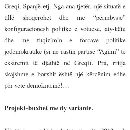
Greqi, Spanjë etj. Nga ana tjetër, një situatë e
tillë shoqërohet dhe me “përmbysje”
konfiguracionesh politike e votuese, aty-këtu
dhe me fuqizimin e forcave politike
jodemokratike (si në rastin partisë “Agimi” të
ekstremit të djathtë në Greqi). Pra, rritja
skajshme e borxhit është një kërcënim edhe
për vetë demokracinë!…
Projekt-buxhet me dy variante.