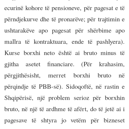
ecurinë kohore të pensioneve, për pagesat e të
përndjekurve dhe të pronarëve; për trajtimin e
ushtarakëve apo pagesat për shërbime apo
mallra të kontraktuara, ende të pashlyera).
Kurse borxhi neto është ai bruto minus të
gjitha asetet financiare. (Për krahasim,
përgjithësisht, merret borxhi bruto në
përqindje të PBB-së). Sidoqoftë, në rastin e
Shqipërisë, një problem serioz për borxhin
bruto, në një të ardhme të afërt, do të jetë ai i
pagesave të shtyra jo vetëm për bizneset