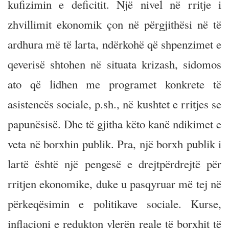
kufizimin e deficitit. Një nivel në rritje i
zhvillimit ekonomik çon në përgjithësi në të
ardhura më të larta, ndërkohë që shpenzimet e
qeverisë shtohen në situata krizash, sidomos
ato që lidhen me programet konkrete të
asistencës sociale, p.sh., në kushtet e rritjes se
papunësisë. Dhe të gjitha këto kanë ndikimet e
veta në borxhin publik. Pra, një borxh publik i
lartë është një pengesë e drejtpërdrejtë për
rritjen ekonomike, duke u pasqyruar më tej në
përkeqësimin e politikave sociale. Kurse,
inflacioni e redukton vlerën reale të borxhit të