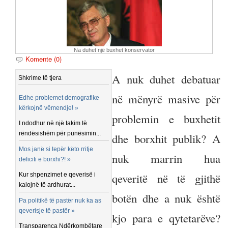
Na duhet një buxhet konservator
Komente (0)
A nuk duhet debatuar
Shkrime të tjera
në mënyrë masive për
Edhe problemet demografike
kërkojnë vëmendje! »
problemin e buxhetit
I ndodhur në një takim të
rëndësishëm për punësimin...
dhe borxhit publik? A
Mos janë si tepër këto rritje
nuk marrin hua
deficiti e borxhi?! »
qeveritë në të gjithë
Kur shpenzimet e qeverisë i
kalojnë të ardhurat...
botën dhe a nuk është
Pa politikë të pastër nuk ka as
qeverisje të pastër »
kjo para e qytetarëve?
Transparenca Ndërkombëtare