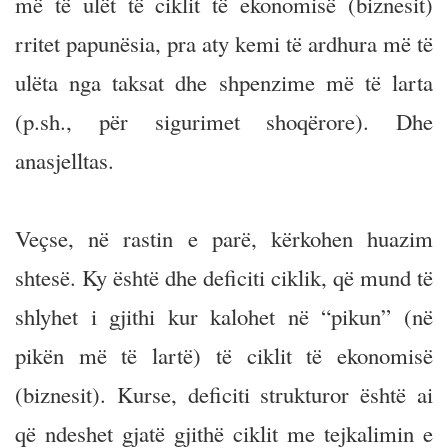
më të ulët të ciklit të ekonomisë (biznesit)
rritet papunësia, pra aty kemi të ardhura më të
ulëta nga taksat dhe shpenzime më të larta
(p.sh., për sigurimet shoqërore). Dhe
anasjelltas.
Veçse, në rastin e parë, kërkohen huazim
shtesë. Ky është dhe deficiti ciklik, që mund të
shlyhet i gjithi kur kalohet në “pikun” (në
pikën më të lartë) të ciklit të ekonomisë
(biznesit). Kurse, deficiti strukturor është ai
që ndeshet gjatë gjithë ciklit me tejkalimin e