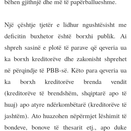
bëhen gjithnjë dhe më të papërballueshme.
Një çështje tjetër e lidhur ngushtësisht me
deficitin buxhetor është borxhi publik. Ai
shpreh sasinë e plotë të parave që qeveria ua
ka borxh kreditorëve dhe zakonisht shprehet
në përqindje të PBB-së. Këto para qeveria ua
ka borxh kreditorëve brenda vendit
(kreditorëve të brendshëm, shqiptarë apo të
huaj) apo atyre ndërkombëtarë (kreditorëve të
jashtëm). Ato huazohen nëpërmjet lëshimit të
bondeve, bonove të thesarit etj., apo duke