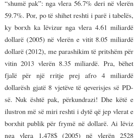
“shumë pak”: nga vlera 56.7% deri në vlerën
59.7%. Por, po të shihet reshti i parë i tabelës,
ky borxh ka lëvizur nga vlera 4.61 miliardë
dollarë (2005) në vlerën e vitit 8.05 miliardë
dollarë (2012), me parashikim të pritshëm për
vitin 2013 vlerën 8.35 miliardë. Pra, bëhet
fjalë për një rritje prej afro 4 miliardë
dollarësh gjatë 8 vjetëve të qeverisjes së PD-
së. Nuk është pak, përkundrazi! Dhe këtë e
ilustron më së miri reshti i dytë që jep vlerat e
borxhit publik për frymë në dollarë. Ai lëviz
nga vlera 1,478$ (2005) në vlerën 2528