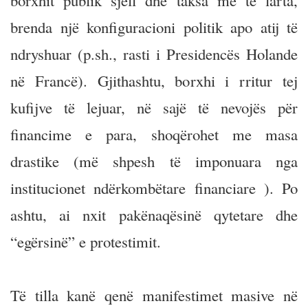
borxhit publik sjell dhe taksa më të larta,
brenda një konfiguracioni politik apo atij të
ndryshuar (p.sh., rasti i Presidencës Holande
në Francë). Gjithashtu, borxhi i rritur tej
kufijve të lejuar, në sajë të nevojës për
financime e para, shoqërohet me masa
drastike (më shpesh të imponuara nga
institucionet ndërkombëtare financiare ). Po
ashtu, ai nxit pakënaqësinë qytetare dhe
“egërsinë” e protestimit.
Të tilla kanë qenë manifestimet masive në