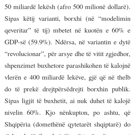
50 miliardë lekësh (afro 500 milionë dollarë).
Sipas këtij varianti, borxhi (në “modelimin
qeveritar” të tij) mbetet në kuotën e 60% e
GDP-së (59.9%). Ndërsa, në variantin e dytë
“revolucionar”, për arsye dhe të vitit zgjedhor,
shpenzimet buxhetore parashikohen të kalojnë
vlerën e 400 miliardë lekëve, gjë që në thelb
do të prekë drejtpërsëdrejti borxhin publik.
Sipas ligjit të buxhetit, ai nuk duhet të kalojë
nivelin 60%. Kjo nënkupton, po ashtu, që
Shqipëria (domethënë qytetarët shqiptarë) do