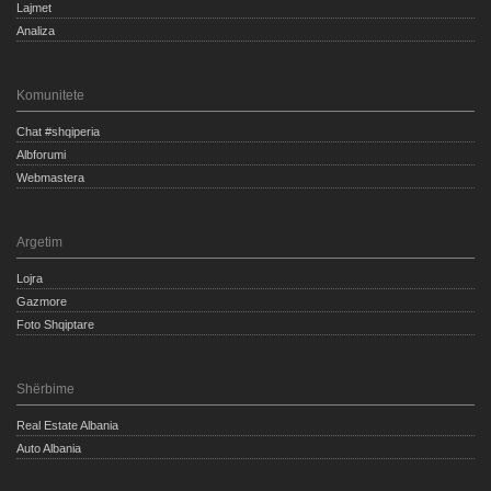
Lajmet
Analiza
Komunitete
Chat #shqiperia
Albforumi
Webmastera
Argetim
Lojra
Gazmore
Foto Shqiptare
Shërbime
Real Estate Albania
Auto Albania