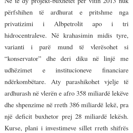
Në të dy projekt-buxhetet për vitin 2013 nuk
përfshihen të ardhurat e pritshme nga
privatizimi i Albpetrolit apo i tri
hidrocentraleve. Në krahasimin midis tyre,
varianti i parë mund të vlerësohet si
“konservator” dhe deri diku në linjë me
udhëzimet e institucioneve financiare
ndërkombëtare. Aty parashikohet vjelje të
ardhurash në vlerën e afro 358 miliardë lekëve
dhe shpenzime në rreth 386 miliardë lekë, pra
një deficit buxhetor prej 28 miliardë lekësh.
Kurse, plani i investimeve sillet rreth shifrës