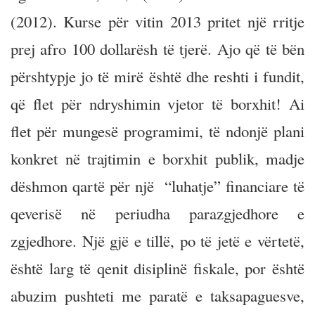
(2012). Kurse për vitin 2013 pritet një rritje
prej afro 100 dollarësh të tjerë. Ajo që të bën
përshtypje jo të mirë është dhe reshti i fundit,
që flet për ndryshimin vjetor të borxhit! Ai
flet për mungesë programimi, të ndonjë plani
konkret në trajtimin e borxhit publik, madje
dëshmon qartë për një “luhatje” financiare të
qeverisë në periudha parazgjedhore e
zgjedhore. Një gjë e tillë, po të jetë e vërtetë,
është larg të qenit disiplinë fiskale, por është
abuzim pushteti me paratë e taksapaguesve,