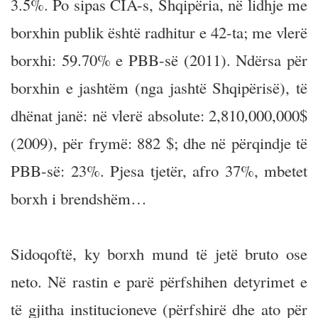
3.5%. Po sipas CIA-s, Shqipëria, në lidhje me
borxhin publik është radhitur e 42-ta; me vlerë
borxhi: 59.70% e PBB-së (2011). Ndërsa për
borxhin e jashtëm (nga jashtë Shqipërisë), të
dhënat janë: në vlerë absolute: 2,810,000,000$
(2009), për frymë: 882 $; dhe në përqindje të
PBB-së: 23%. Pjesa tjetër, afro 37%, mbetet
borxh i brendshëm…
Sidoqoftë, ky borxh mund të jetë bruto ose
neto. Në rastin e parë përfshihen detyrimet e
të gjitha institucioneve (përfshirë dhe ato për