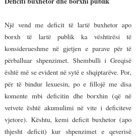
Deficiti buxhetor dhe borxhi publik
Një vend me deficit të lartë buxhetor apo
borxh të lartë publik ka vështirësi të
konsiderueshme në gjetjen e parave për të
përballuar shpenzimet. Shembulli i Greqisë
është më se evident në sytë e shqiptarëve. Por,
për të bindur lexuesin, po e fillojë me disa
komente mbi deficitin dhe borxhin (që në
vetvete është akumulimi në vite i deficiteve
vjetore). Kështu, kemi deficit buxhetor (apo
thjesht deficit) kur shpenzimet e qeverisë