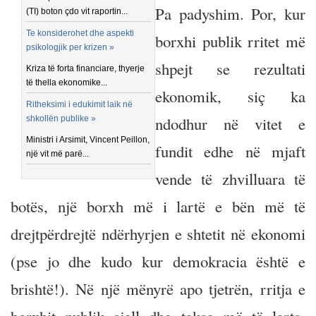
Pa padyshim. Por, kur
(TI) boton çdo vit raportin...
Te konsiderohet dhe aspekti
borxhi publik rritet më
psikologjik per krizen »
shpejt se rezultati
Kriza të forta financiare, thyerje
të thella ekonomike...
ekonomik, siç ka
Ritheksimi i edukimit laik në
ndodhur në vitet e
shkollën publike »
Ministri i Arsimit, Vincent Peillon,
fundit edhe në mjaft
një vit më parë...
vende të zhvilluara të
botës, një borxh më i lartë e bën më të
drejtpërdrejtë ndërhyrjen e shtetit në ekonomi
(pse jo dhe kudo kur demokracia është e
brishtë!). Në një mënyrë apo tjetrën, rritja e