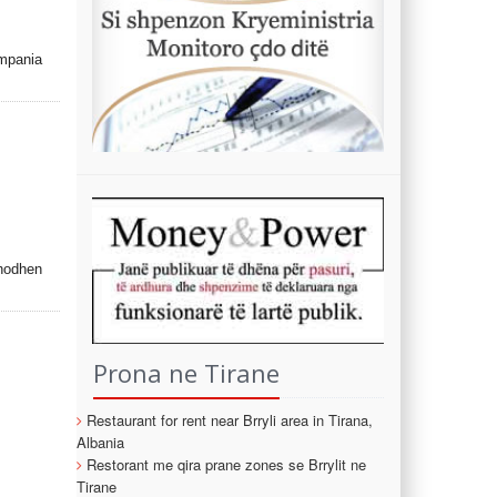
ompania
 hodhen
Prona ne Tirane
Restaurant for rent near Brryli area in Tirana,
Albania
Restorant me qira prane zones se Brrylit ne
Tirane