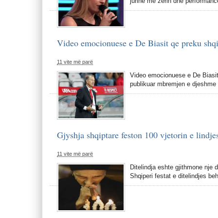
jurine me zerin dhe performanc
Video emocionuese e De Biasit qe preku shqi
11 vite më parë
Video emocionuese e De Biasit 
publikuar mbremjen e djeshme n
Gjyshja shqiptare feston 100 vjetorin e lind
11 vite më parë
Ditelindja eshte gjithmone nje 
Shqiperi festat e ditelindjes b