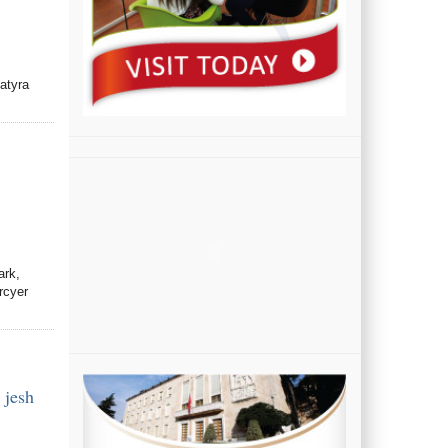
natyra
ark,
rcyer
 jesh