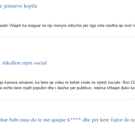
 jetimeve kopila
aulin Vilajeti ka reaguar ne nje menyre ndryshe per nga vete rrjedha qe mori 
shkallon rrjeti social
 nje kamera amatore, ka bere qe video te behet virale ne rrjetet sociale. Ron Cl
eshte bere mjaft popullor dhe i dashur per publikun, ndersa shfaqet duke ke
shur babi mua do te me quajne k**** dhe per kete fajtor do te