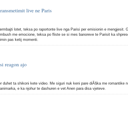
ransmetimit live ne Paris
permbajti lotet, teksa po raportonte live nga Parisi per emisionin e mengjesit.
u mbush me emocione, teksa po fliste se si mes banoreve te Parisit ka shpres
timin pas ketij momenti.
si reagon ajo
er duhet ta shikoni kete video. Me siguri nuk keni pare diÃ§ka me romantike 
Danimarka, e ka njohur te dashuren e vet Anen para disa vjeteve.