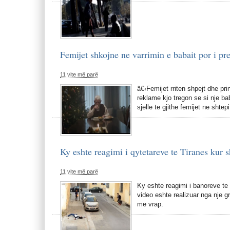
Femijet shkojne ne varrimin e babait por i pr
11 vite më parë
â€‹Femijet rriten shpejt dhe pr
reklame kjo tregon se si nje ba
sjelle te gjithe femijet ne shtep
Ky eshte reagimi i qytetareve te Tiranes kur s
11 vite më parë
Ky eshte reagimi i banoreve te T
video eshte realizuar nga nje gr
me vrap.