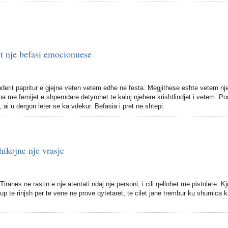
et nje befasi emocionuese
inderit papritur e gjejne veten vetem edhe ne festa. Megjithese eshte vetem nj
ba me femijet e shperndare detyrohet te kaloj njehere krishtlindjet i vetem. Po
i, ai u dergon leter se ka vdekur. Befasia i pret ne shtepi.
hikojne nje vrasje
iranes ne rastin e nje atentati ndaj nje personi, i cili qellohet me pistolete. Kj
up te rinjsh per te vene ne prove qytetaret, te cilet jane trembur ku shumica k