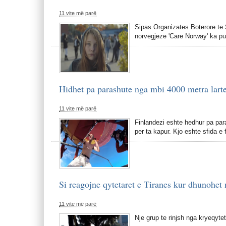
11 vite më parë
Sipas Organizates Boterore te 
norvegjeze 'Care Norway' ka pub
Hidhet pa parashute nga mbi 4000 metra larte
11 vite më parë
Finlandezi eshte hedhur pa par
per ta kapur. Kjo eshte sfida e 
Si reagojne qytetaret e Tiranes kur dhunohet 
11 vite më parë
Nje grup te rinjsh nga kryeqyte