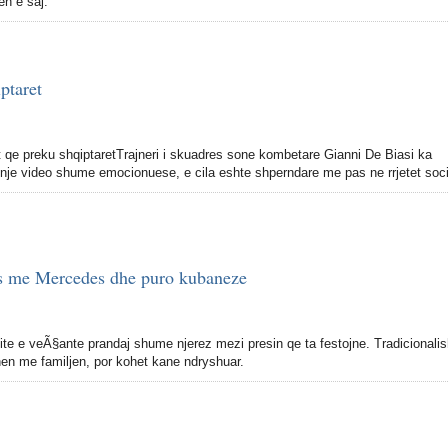
en e saj.
ptaret
qe preku shqiptaretTrajneri i skuadres sone kombetare Gianni De Biasi ka
je video shume emocionuese, e cila eshte shperndare me pas ne rrjetet soci
jes me Mercedes dhe puro kubaneze
dite e veÃ§ante prandaj shume njerez mezi presin qe ta festojne. Tradicionalis
ehen me familjen, por kohet kane ndryshuar.