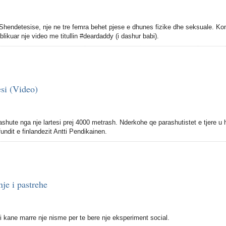
Shendetesise, nje ne tre femra behet pjese e dhunes fizike dhe seksuale. K
likuar nje video me titullin #deardaddy (i dashur babi).
si (Video)
ashute nga nje lartesi prej 4000 metrash. Nderkohe qe parashutistet e tjere u
fundit e finlandezit Antti Pendikainen.
nje i pastrehe
ti kane marre nje nisme per te bere nje eksperiment social.