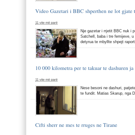
Video Gazetari i BBC shperthen ne lot gjate t
11 vite më parë
Nje gazetar i rrjetit BBC nuk i 
Satchell, baba i tre femijeve, 
detyrua te mbyllte shpejt rapor
10 000 kilometra per te takuar te dashuren ja 
11 vite më parë
Nese besoni ne dashuri, patjet
te fundit. Matias Skarup, nga 
Cifti sherr ne mes te rruges ne Tirane