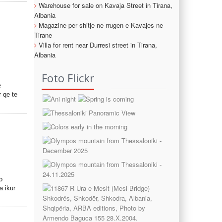
Warehouse for sale on Kavaja Street in Tirana,
Albania
Magazine per shitje ne rrugen e Kavajes ne
Tirane
Villa for rent near Durresi street in Tirana,
Albania
Foto Flickr
e
r qe te
o
a ikur