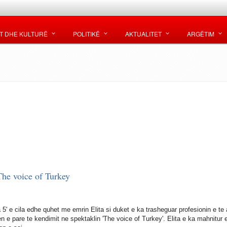
T DHE KULTURË
POLITIKË
AKTUALITET
ARGËTIM
 The voice of Turkey
ta 5' e cila edhe quhet me emrin Elita si duket e ka trasheguar profesionin e te a
 e pare te kendimit ne spektaklin 'The voice of Turkey'. Elita e ka mahnitur 