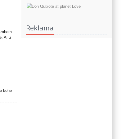
Reklama
 Graham
e. Ai u
ne kohe