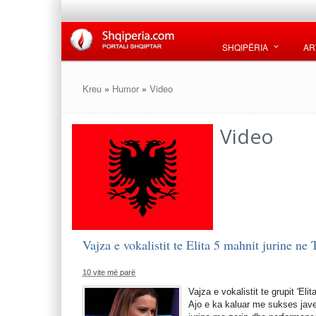
SHQIPËRIA
AR
Kreu
»
Humor
»
Video
Video
Vajza e vokalistit te Elita 5 mahnit jurine ne
10 vite më parë
Vajza e vokalistit te grupit 'Eli
Ajo e ka kaluar me sukses javen