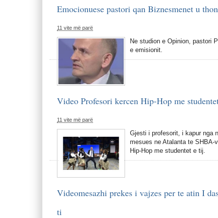
Emocionuese pastori qan Biznesmenet u thone
11 vite më parë
Ne studion e Opinion, pastori P
e emisionit.
Video Profesori kercen Hip-Hop me studentet 
11 vite më parë
Gjesti i profesorit, i kapur nga
mesues ne Atalanta te SHBA-ve 
Hip-Hop me studentet e tij.
Videomesazhi prekes i vajzes per te atin I da
ti