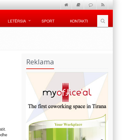
LETËRSIA
SPORT
KONTAKTI
Reklama
tit.
edhe