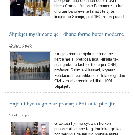
shoqerore dhe shendetesore, Bosi i
birres Corona, Antonio Fernandez, u ka
dhuruar banoreve te fshatit te tij te
lindjes ne Spanje, plot 169 milion paund.
Shpikjet myslimane qe i dhane forme botes moderne
10 vite më parë
Ka nje vrime ne njohurite tona: ne
kercejme si bretkosa nga Rilindja tek
ndaj greket e lashte, thote per CNN,
profesori Salim al-Hassani, kryetar i
Fondacionit per Shkence, Teknologji dhe
Civilizim dhe redaktor i librit '1001
Shpikjet'...
Hajduti hyn ta grabise pronarja Prit sa te pi cajin
10 vite më parë
Grabitesi hyn ne dyqan, i kerkon
punonjesit te jape te gjitha leket qe ka,
por pergjigja qe jep kjo pronare eshte