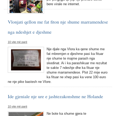
bere virale ne internet.
Vlonjati qellon me fat fiton nje shume marramendese
nga ndeshjet e djeshme
10 vite më parë
Nje djale nga Vlora ka qene shume me
fat mbremjen e djeshme pasi ka fituar
nje shume te majme parash nga
skedinat. Ai i ka parashikuar me rezultat
te sakte 7 ndeshje dhe ka fituar nje
shume marramendese. Plot 22 mije euro
ka fituar ne xhep pasi ka vene 100 euro
ne nje pike bastesh ne Vlore.
Ide gjeniale nje ure e jashtezakonshme ne Holande
10 vite më parë
Ne bote ka shume gjera te