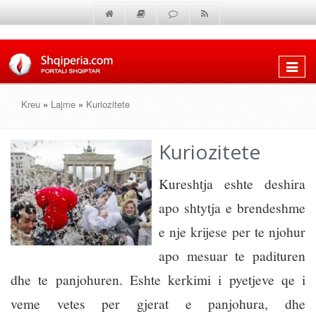
Shfaq
menun
Kreu
»
Lajme
»
Kuriozitete
Kuriozitete
Kureshtja eshte deshira
apo shtytja e brendeshme
e nje krijese per te njohur
apo mesuar te padituren
dhe te panjohuren. Eshte kerkimi i pyetjeve qe i
veme vetes per gjerat e panjohura, dhe