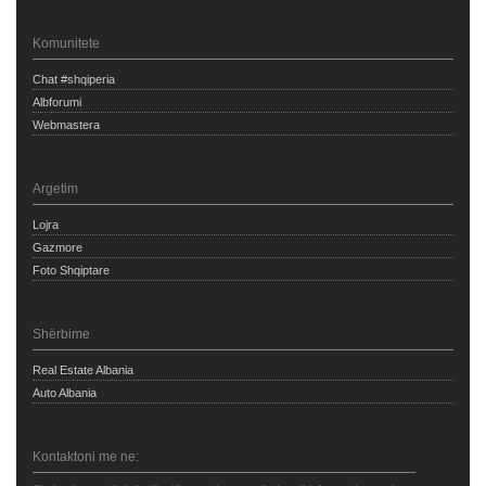
Komunitete
Chat #shqiperia
Albforumi
Webmastera
Argetim
Lojra
Gazmore
Foto Shqiptare
Shërbime
Real Estate Albania
Auto Albania
Kontaktoni me ne: