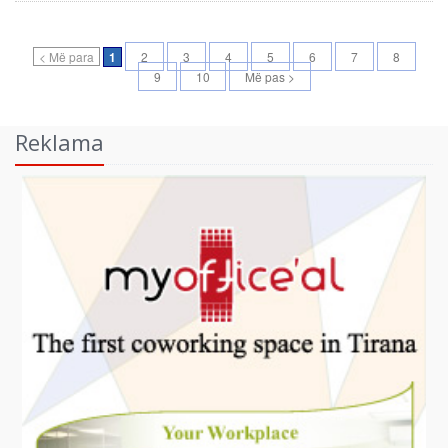
< Më para
1
2
3
4
5
6
7
8
9
10
Më pas >
Reklama