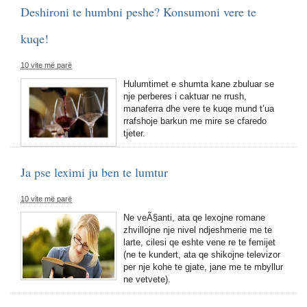
Deshironi te humbni peshe? Konsumoni vere te
kuqe!
10 vite më parë
Hulumtimet e shumta kane zbuluar se
nje perberes i caktuar ne rrush,
manaferra dhe vere te kuqe mund t’ua
rrafshoje barkun me mire se cfaredo
tjeter.
Ja pse leximi ju ben te lumtur
10 vite më parë
Ne veÃ§anti, ata qe lexojne romane
zhvillojne nje nivel ndjeshmerie me te
larte, cilesi qe eshte vene re te femijet
(ne te kundert, ata qe shikojne televizor
per nje kohe te gjate, jane me te mbyllur
ne vetvete).