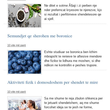
Ne ditet e sotme Ã§aji i zi perben nje
nder preferncat kryesore te njerezve, kjo
si rezultat i perfitimeve shendetesore qe
ai sjell.
Semundjet qe sherohen me boronice
10 vite më parë
Eshte studiuar se boronica ben kthim
mbrapsht te renieve te aftesive mendore
dhe fizike te lidhura me moshen, si dhe
ndikon ne kontrollin e peshes trupore.
Aktiviteti fizik i domosdoshem per shendet te mire
10 vite më parë
Sa me shume te reja zbulon shkenca per
te jetuarit shendetshem, aq me shume
forcohet ideja se te jesh ne forme,