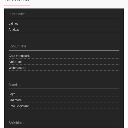
Informative
Lajmet
Analiza
Komunitete
Chat #shqiperia
Albforumi
Webmastera
Argetim
Lojra
Gazmore
Foto Shqiptare
Shërbime