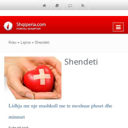
Shfaq
menun
Kreu
»
Lajme
»
Shendeti
Shendeti
Lidhja me nje mashkull me te moshuar pluset dhe
minuset
9 vite më parë