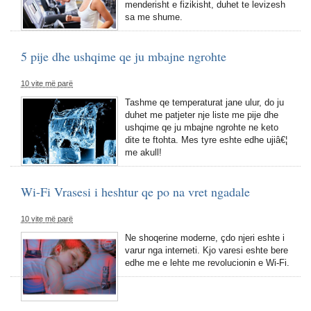
menderisht e fizikisht, duhet te levizesh
sa me shume.
5 pije dhe ushqime qe ju mbajne ngrohte
10 vite më parë
Tashme qe temperaturat jane ulur, do ju
duhet me patjeter nje liste me pije dhe
ushqime qe ju mbajne ngrohte ne keto
dite te ftohta. Mes tyre eshte edhe ujiâ€¦
me akull!
Wi-Fi Vrasesi i heshtur qe po na vret ngadale
10 vite më parë
Ne shoqerine moderne, çdo njeri eshte i
varur nga interneti. Kjo varesi eshte bere
edhe me e lehte me revolucionin e Wi-Fi.