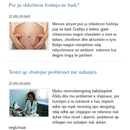
Pse ju shkelmon foshnja ne bark?
10 vite më parë
Mesoni arsyet pse ju shkelmon foshnja
juaj ne bark.Goditja e bebes gjate
shtatzenise tregon shendetin e mire te
bebes, zhvillimin dhe aktivitetin e tyre.
Bebja reagon menjehere ndaj
ndryshimeve ne ambient, sidomos kur
degjon tinguj te jashtem.
Testet qe zbulojne problemet me nuhatjen
10 vite më parë
Mjeku otorinolaringolog ballafaqohet
Ã§do dite me problemet e shqisave, por
humbjen e te nuhaturit e has shpesh
edhe nje mjek neurolog apo alergolog,
ndaj edhe ajo shpjegon se ndonese nuk
duhet rritur niveli i alarmit, problemet qe
shfaqen me nuhatjen nuk duhen
neglizhuar.