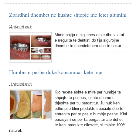
Zbardhni dhembet ne kushte shtepie me leter alumini
11 vite më parë
Mirembajtja e higjienes orale dhe vizitat
e rregullta te dentisti do t'ju sigurojne
dhembe te shendetshem dhe te bukur.
Humbisni peshe duke konsumuar kete pije
11 vite më parë
Kjo recete eshte e mire per humbje te
shpejte te peshes, eshte shume i
thjeshte per t'u pergatitur. Ju nuk keni
edhe pse blini produkte speciale dhe te
shtrenjta per te pasur humbje peshe. Kini
parasysh se per ta pergatitur ate duhet
te keni produkte cilesore, si mjalte 100%
natural.