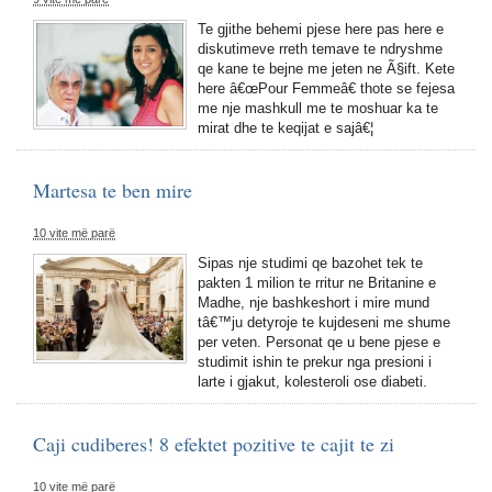
Te gjithe behemi pjese here pas here e
diskutimeve rreth temave te ndryshme
qe kane te bejne me jeten ne Ã§ift. Kete
here â€œPour Femmeâ€ thote se fejesa
me nje mashkull me te moshuar ka te
mirat dhe te keqijat e sajâ€¦
Martesa te ben mire
10 vite më parë
Sipas nje studimi qe bazohet tek te
pakten 1 milion te rritur ne Britanine e
Madhe, nje bashkeshort i mire mund
tâ€™ju detyroje te kujdeseni me shume
per veten. Personat qe u bene pjese e
studimit ishin te prekur nga presioni i
larte i gjakut, kolesteroli ose diabeti.
Caji cudiberes! 8 efektet pozitive te cajit te zi
10 vite më parë