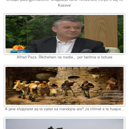
Kosove'
Alfred Peza: Rikthehem ne media... por tashme si botues
A jane shqiptaret aq te vjeter sa mendojne ata? Ja citimet e te huajve...