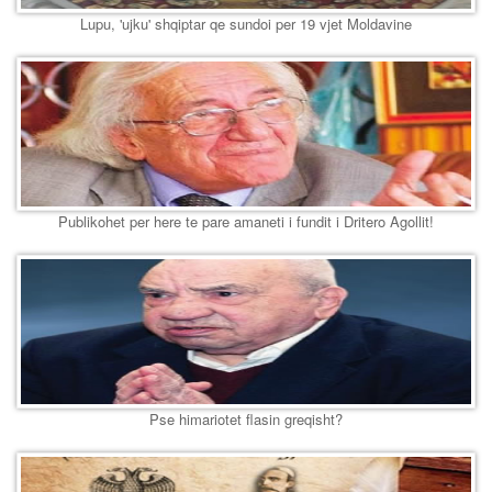
Lupu, 'ujku' shqiptar qe sundoi per 19 vjet Moldavine
Publikohet per here te pare amaneti i fundit i Dritero Agollit!
Pse himariotet flasin greqisht?