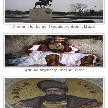
Amerika na ben krenare! Skenderbeu vendoset ne Micigan
Njihuni me shqiptarin qe i dha lirine Greqise