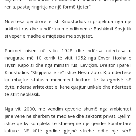
rënia, pastaj ringritja në një formë tjetër”.
Ndërtesa qendrore e ish-Kinostudios u projektua nga një
arkitekt rus dhe u ndërtua me ndihmën e Bashkimit Sovjetik
si vepër e madhe e miqësisë me sovjetët.
Punimet nisën në vitin 1948 dhe ndërsa ndërtesa u
inaugurua më 10 korrik të vitit 1952 nga Enver Hoxha e
Hysni Kapo si dhe nga ministri rus, Leviçkini. Drejtor i parë i
Kinostudios “Shqipëria e re” ishte Nesti Zoto. Kjo ndërtesë
ka mbajtur statusin monument kulture të kategorisë së
dytë, ndërsa arkitektët e kanë quajtur unikale dhe ndërtesë
të stilit neoklasik.
Nga viti 2000, me vendim qeverie shumë nga ambientet
janë vënë në shërbim të mediave dhe sektorit privat. Qëllimi
ishte që ky kompleks të kthehej në një qendër kombëtare
kulture. Në këtë godinë gjejnë strehë edhe një sërë