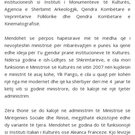
institucionesh si Instituti i Monumenteve të Kulturës,
Agjencia e Shërbimit Arkeologjik, Qendra Kombëtare e
Veprimtarive Folklorike dhe Qendra Kombëtare e
Kinematografisë.
Mendohet se përpos hapësirave më të mëdha që i
nevojiteshin ministrisë për mbarëvajtjen e punës ka qenë
edhe ideja për t’u gjendur pranë institucioneve të Kulturës.
Ndërsa godina e ish-Lidhjes së Shkrimtarëve, e cila mori
funksionin e Ministrisë së Kulturës në vitin 2007 nën kujdesin
e ministrit të asaj kohe, Ylli Pango, e cila u quajt për kohën
një nga më modernet dhe që ka shërbyer deri më 4 janar të
këtij viti si godinë ministrore, do të kalojë në një tjetër
administrim.
Zëra thonë se do kalojë në administrim të Ministrisë së
Mirëqenies Sociale dhe Rinisë, megjithatë ekzistojnë edhe
dy variante të tjera. Mendohet se godina do të funksionojë
si Instituti Italian i Kulturës ose Aleanca Franceze. Kjo lëvizje