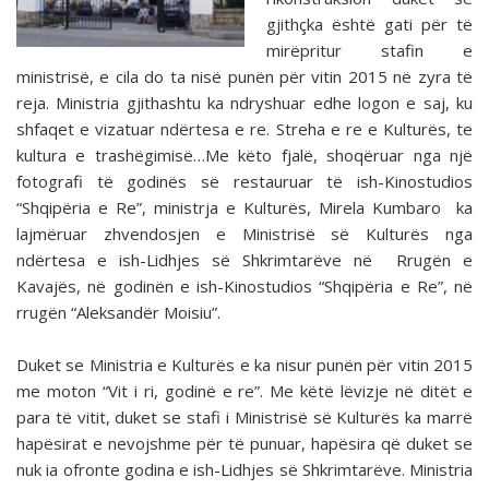
gjithçka është gati për të
mirëpritur stafin e
ministrisë, e cila do ta nisë punën për vitin 2015 në zyra të
reja. Ministria gjithashtu ka ndryshuar edhe logon e saj, ku
shfaqet e vizatuar ndërtesa e re. Streha e re e Kulturës, te
kultura e trashëgimisë…Me këto fjalë, shoqëruar nga një
fotografi të godinës së restauruar të ish-Kinostudios
“Shqipëria e Re”, ministrja e Kulturës, Mirela Kumbaro ka
lajmëruar zhvendosjen e Ministrisë së Kulturës nga
ndërtesa e ish-Lidhjes së Shkrimtarëve në Rrugën e
Kavajës, në godinën e ish-Kinostudios “Shqipëria e Re”, në
rrugën “Aleksandër Moisiu”.
Duket se Ministria e Kulturës e ka nisur punën për vitin 2015
me moton “Vit i ri, godinë e re”. Me këtë lëvizje në ditët e
para të vitit, duket se stafi i Ministrisë së Kulturës ka marrë
hapësirat e nevojshme për të punuar, hapësira që duket se
nuk ia ofronte godina e ish-Lidhjes së Shkrimtarëve. Ministria