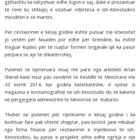
gjithashtu ka ndryshuar edhe logon e saj, duke e prezantuar
të renë ku shfaqej e vizatuar ndërtesa e ish-Kinostudios
mesditën e së martës.
Për restaurimin e kësaj godine është punuar me intensitet
jo vetëm për fasadën por edhe për brendinë, ku është
treguar kujdes për të ruajtur formën origjinale që ka pasur
përpara se ajo të shkatërrohej.
Punimet të lajmëruara muaj më parë nga arkitekti Artan
Shkreli kanë nisur pas vendimit të Këshillit të Ministrave më
30 korrik 2014, kur godina katërkatëshe, e njohur si
magazina e kostumografisë në ish-Kinostudio do të kalonte
në përgjegjësi administrimi të Ministrisë së Kulturës.
Thuhet se punimet për rijetësimin e kësaj godine i ka
kushtuar fare pak shtetit shqiptar, pasi kostot janë mbuluar
nga firma fituese për restaurimin e mjediseve të ish-
Kinostudios, ku pjesë e projektit ishte edhe ngritja e një