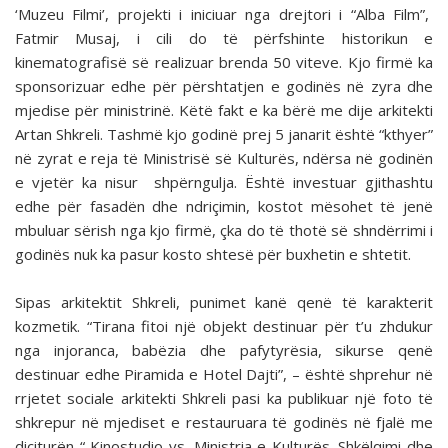
‘Muzeu Filmi’, projekti i iniciuar nga drejtori i “Alba Film”,
Fatmir Musaj, i cili do të përfshinte historikun e
kinematografisë së realizuar brenda 50 viteve. Kjo firmë ka
sponsorizuar edhe për përshtatjen e godinës në zyra dhe
mjedise për ministrinë. Këtë fakt e ka bërë me dije arkitekti
Artan Shkreli. Tashmë kjo godinë prej 5 janarit është “kthyer”
në zyrat e reja të Ministrisë së Kulturës, ndërsa në godinën
e vjetër ka nisur shpërngulja. Është investuar gjithashtu
edhe për fasadën dhe ndriçimin, kostot mësohet të jenë
mbuluar sërish nga kjo firmë, çka do të thotë së shndërrimi i
godinës nuk ka pasur kosto shtesë për buxhetin e shtetit.
Sipas arkitektit Shkreli, punimet kanë qenë të karakterit
kozmetik. “Tirana fitoi një objekt destinuar për t’u zhdukur
nga injoranca, babëzia dhe pafytyrësia, sikurse qenë
destinuar edhe Piramida e Hotel Dajti”, – është shprehur në
rrjetet sociale arkitekti Shkreli pasi ka publikuar një foto të
shkrepur në mjediset e restauruara të godinës në fjalë me
diçiturën “ Kinostudio vs. Ministria e Kulturës. Shkëlqimi dhe