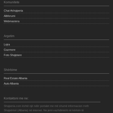
Komunitete
Chat #shqiperia
Albforumi
Webmastera
Argetim
Lojra
Gazmore
Foto Shqiptare
Shërbime
Real Estate Albania
Auto Albania
Kontaktoni me ne:
Shqiperia.com është një ndër portalet me më shumë informacion rreth
Shqipërisë (Albania) në internet. Ne jemi vazhdimisht në kërkim të