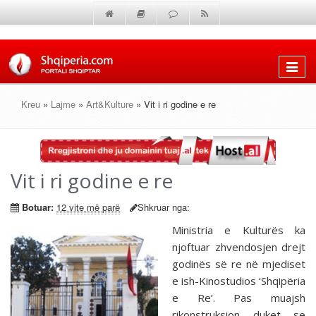
Shfaq
menun
Kreu
»
Lajme
»
Art&Kulture
» Vit i ri godine e re
Vit i ri godine e re
Botuar:
12 vite më parë
Shkruar nga:
Ministria e Kulturës ka
njoftuar zhvendosjen drejt
godinës së re në mjediset
e ish-Kinostudios ‘Shqipëria
e Re’. Pas muajsh
rikonstruksion duket se