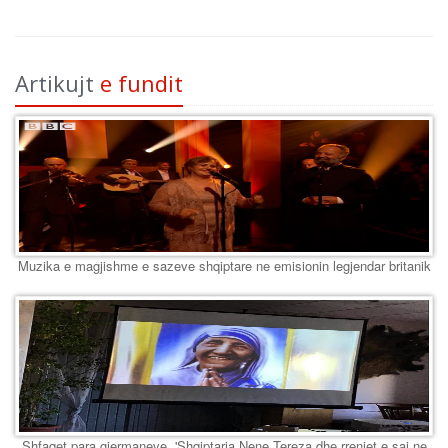
Artikujt
e fundit
Muzika e magjishme e sazeve shqiptare ne emisionin legjendar britanik
Shfaqet para gjermaneve, 'Shqiptarja Nene Tereza dhe rrenjet e saj ne