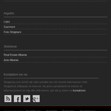
Argetim
Lojra
Gazmore
Foto Shqiptare
Shërbime
Real Estate Albania
Auto Albania
Kontaktoni me ne:
Shqiperia.com është një ndër portalet me më shumë informacion rreth
Shqipërisë (Albania) në internet. Ne jemi vazhdimisht në kërkim të
informacioneve të reja dhe shkrimeve, për ide ju lutem na
kontaktoni
.
Shqiperia.com:
Kontribues
»
Kontakt
»
Reklama
»
Konfidenca