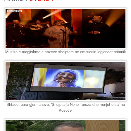
Muzika e magjishme e sazeve shqiptare ne emisionin legjendar britanik
Shfaqet para gjermaneve, 'Shqiptarja Nene Tereza dhe rrenjet e saj ne
Kosove'