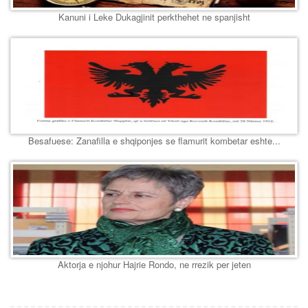
Kanuni i Leke Dukagjinit perkthehet ne spanjisht
Besafuese: Zanafilla e shqiponjes se flamurit kombetar eshte...
Aktorja e njohur Hajrie Rondo, ne rrezik per jeten