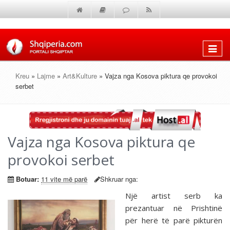
Shfaq
menun
Kreu
»
Lajme
»
Art&Kulture
» Vajza nga Kosova piktura qe provokoi
serbet
Vajza nga Kosova piktura qe
provokoi serbet
Botuar:
11 vite më parë
Shkruar nga:
Një artist serb ka
prezantuar në Prishtinë
për herë të parë pikturën