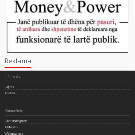
Reklama
Informative
Lajmet
Analiza
Komunitete
Chat #shqiperia
Albforumi
Webmastera