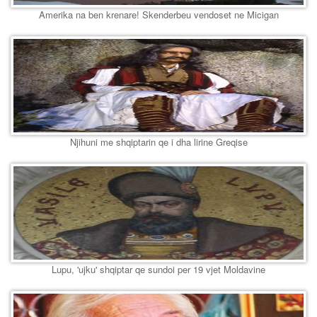
Amerika na ben krenare! Skenderbeu vendoset ne Micigan
Njihuni me shqiptarin qe i dha lirine Greqise
Lupu, 'ujku' shqiptar qe sundoi per 19 vjet Moldavine