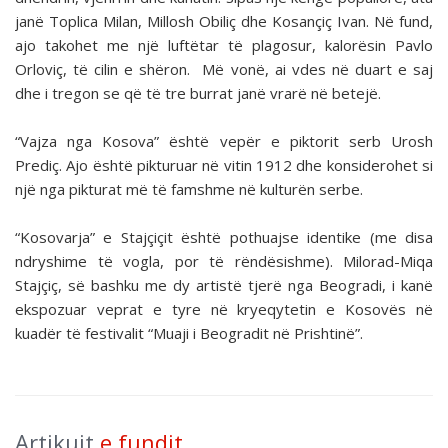
janë Toplica Milan, Millosh Obiliç dhe Kosançiç Ivan. Në fund,
ajo takohet me një luftëtar të plagosur, kalorësin Pavlo
Orloviç, të cilin e shëron. Më vonë, ai vdes në duart e saj
dhe i tregon se që të tre burrat janë vrarë në betejë.
“Vajza nga Kosova” është vepër e piktorit serb Urosh
Prediç. Ajo është pikturuar në vitin 1912 dhe konsiderohet si
një nga pikturat më të famshme në kulturën serbe.
“Kosovarja” e Stajçiçit është pothuajse identike (me disa
ndryshime të vogla, por të rëndësishme). Milorad-Miqa
Stajçiç, së bashku me dy artistë tjerë nga Beogradi, i kanë
ekspozuar veprat e tyre në kryeqytetin e Kosovës në
kuadër të festivalit “Muaji i Beogradit në Prishtinë”.
Artikujt
e fundit