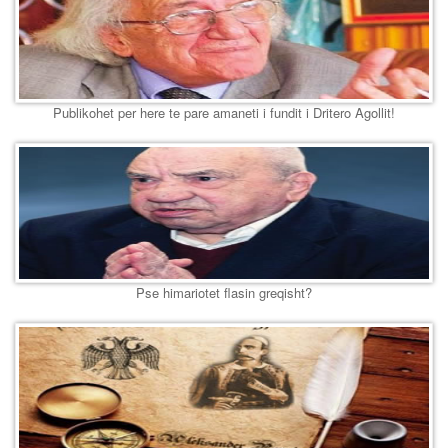
Publikohet per here te pare amaneti i fundit i Dritero Agollit!
Pse himariotet flasin greqisht?