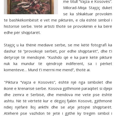
me titull “Vajza e Kosovës”.
Milorad-Miqa Stajçiç duket
se ka shkaktuar provokim
te bashkëkombësit e vet me pikturën, e cila është simbol i
historisë serbe. Vetë artisti thotë se provokimin e ka bërë
edhe për shqiptarët.
Stajçiç u ka thënë mediave serbe, se me këtë fotografi ka
dashur të “provokojë serbët, por edhe shqiptarët”, dhe t’i
detyrojë të mendojnë. “Kushdo që e ka parë këtë pikturë
nuk ka mundur të qëndrojë indiferent, sa i përket
komenteve… Mund t’i merrni me mend”, thotë ai.
"Piktura “Vajza e Kosovës”, është një nga simbolet dhe
ikonë e krenarisë serbe. Kosova gjithmonë paraqitet si djepi
dhe zemra e Serbisë, dhe mendova me vete pse është
ashtu. Në të vërtetë kur e dëgjoj fjalën Kosovë, gjithmonë
ndiej njëfarë lloj ankthi dhe se atje jetojnë shqiptarët.
Atëherë pse vazhdon të jetë i gjithë ky tregim simbol i