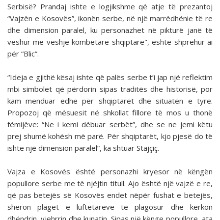
Serbisë? Prandaj ishte e logjikshme që atje të prezantoj
“Vajzën e Kosovës”, ikonën serbe, në një marrëdhënie të re
dhe dimension paralel, ku personazhet në pikturë janë të
veshur me veshje kombëtare shqiptare", është shprehur ai
për “Blic”.
“Ideja e gjithë kësaj ishte që palës serbe t’i jap një reflektim
mbi simbolet që përdorin sipas traditës dhe historisë, por
kam menduar edhe për shqiptarët dhe situatën e tyre.
Propozoj që mësuesit në shkollat fillore të mos u thonë
fëmijëve: “Ne i kemi dëbuar serbët”, dhe se ne jemi këtu
prej shumë kohësh më parë. Për shqiptarët, kjo pjesë do të
ishte një dimension paralel”, ka shtuar Stajçiç.
Vajza e Kosovës është personazhi kryesor në këngën
popullore serbe me të njëjtin titull. Ajo është një vajzë e re,
që pas betejës së Kosovës endet nëpër fushat e betejës,
shëron plagët e luftëtarëve të plagosur dhe kërkon
dhëndrin, vjehrrin dhe kunatin. Sipas një kënge popullore, ata