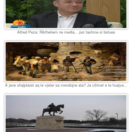
Alfred Peza: Rikthehem ne media... por tashme si botues
A jane shqiptaret aq te vjeter sa mendojne ata? Ja citimet e te huajve...