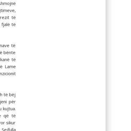
ëshmojnë
ujtimeve,
rezit të
fjalë të
ënave të
të bënte
 kanë të
 të Lame
zicionit
sh të bëj
jeni për
 kujtua.
ë që të
or sikur
Sejfulla