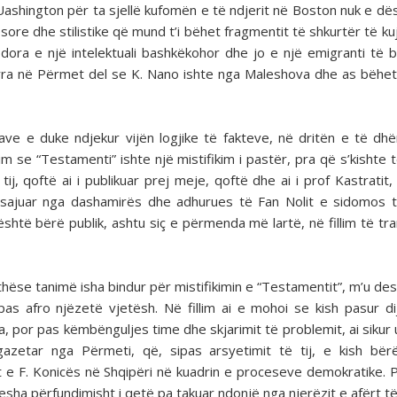
ë Uashington për ta sjellë kufomën e të ndjerit në Boston nuk e d
hësore dhe stilistike që mund t’i bëhet fragmentit të shkurtër të k
dora e një intelektuali bashkëkohor dhe jo e një emigranti të b
arra në Përmet del se K. Nano ishte nga Maleshova dhe as bëhet 
ve e duke ndjekur vijën logjike të fakteve, në dritën e të dh
m se “Testamenti” ishte një mistifikim i pastër, pra që s’kishte 
j, qoftë ai i publikuar prej meje, qoftë dhe ai i prof Kastratit,
të sajuar nga dashamirës dhe adhurues të Fan Nolit e sidomos
htë bërë publik, ashtu siç e përmenda më lartë, në fillim të tran
jithëse tanimë isha bindur për mistifikimin e “Testamentit”, m’u de
as afro njëzetë vjetësh. Në fillim ai e mohoi se kish pasur di
 por pas këmbënguljes time dhe skjarimit të problemit, ai sikur u
azetar nga Përmeti, që, sipas arsyetimit të tij, e kish bër
rat e F. Konicës në Shqipëri në kuadrin e proceseve demokratike. P
ha përfundimisht i qetë pa takuar ndonjë nga njerëzit e afërt të 