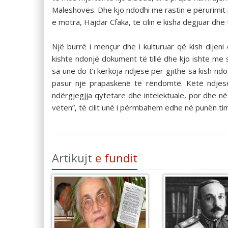
Maleshovës. Dhe kjo ndodhi me rastin e përurimit në
e motra, Hajdar Cfaka, të cilin e kisha dëgjuar dhe t
Një burrë i mençur dhe i kulturuar që kish dijen
kishte ndonjë dokument të tillë dhe kjo ishte me
sa unë do t’i kërkoja ndjesë për gjithë sa kish ndo
pasur një prapaskenë të rëndomtë. Këtë ndjesë
ndërgjegjja qytetare dhe intelektuale, por dhe n
veten”, të cilit unë i përmbahem edhe në punën ti
Artikujt
e fundit