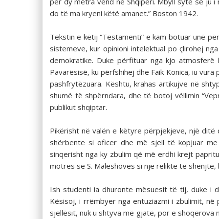
për dy metra vend në Shqipëri. Mbyll sytë se ju i 
do të ma kryeni këtë amanet.” Boston 1942.
Tekstin e këtij “Testamenti” e kam botuar unë për 
sistemeve, kur opinioni intelektual po çlirohej 
demokratike. Duke përfituar nga kjo atmosferë li
Pavarësisë, ku përfshihej dhe Faik Konica, iu vur
pashfrytëzuara. Kështu, krahas artikujve në shty
shumë të shpërndara, dhe të botoj vëllimin “Vepr
publikut shqiptar.
Pikërisht në valën e këtyre përpjekjeve, një ditë 
shërbente si oficer dhe më sjell të kopjuar me
sinqerisht nga ky zbulim që më erdhi krejt papritu
motrës së S. Malëshovës si një relikte të shenjtë,
Ish studenti ia dhuronte mësuesit të tij, duke i
Kësisoj, i rrëmbyer nga entuziazmi i zbulimit, në
sjellësit, nuk u shtyva më gjatë, por e shoqërova m