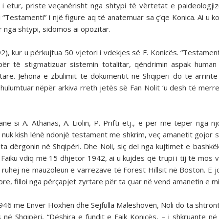
e i etur, priste veçanërisht nga shtypi të vërtetat e paideologjiz
 “Testamenti” i një figure aq të anatemuar sa ç’qe Konica. Ai u 
r nga shtypi, sidomos ai opozitar.
2), kur u përkujtua 50 vjetori i vdekjes së F. Konicës. “Testament
r të stigmatizuar sistemin totalitar, qëndrimin aspak human
ptare. Jehona e zbulimit të dokumentit në Shqipëri do të arrinte
 hulumtuar nëpër arkiva rreth jetës së Fan Nolit ‘u desh të mer
 si A. Athanas, A. Liolin, P. Prifti etj., e për më tepër nga n
a nuk kish lënë ndonjë testament me shkrim, veç amanetit gojor 
ij ta dërgonin në Shqipëri. Dhe Noli, siç del nga kujtimet e bashk
aiku vdiq më 15 dhjetor 1942, ai u kujdes që trupi i tij të mos v
ë ruhej në mauzoleun e varrezave të Forest Hillsit në Boston. E 
ore, filloi nga përçapjet zyrtare për ta çuar në vend amanetin e mi
946 me Enver Hoxhën dhe Sejfulla Maleshovën, Noli do ta shtront
në Shqipëri, “Dëshira e fundit e Faik Konicës, – i shkruante në