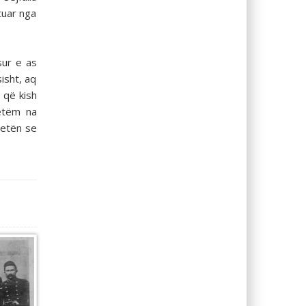
tuar nga
sur e as
isht, aq
 që kish
vetëm na
tetën se