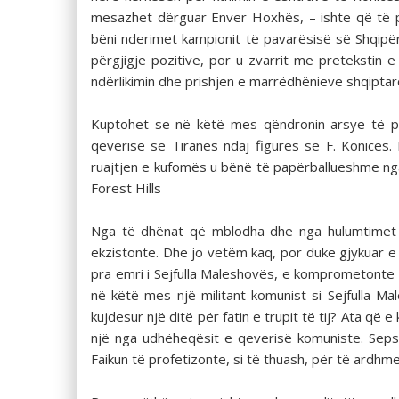
mesazhet dërguar Enver Hoxhës, – ishte që të p
bëni nderimet kampionit të pavarësisë së Shqipër
përgjigje pozitive, por u zvarrit me pretekstin 
ndërlikimin dhe prishjen e marrëdhënieve shqipt
Kuptohet se në këtë mes qëndronin arsye të pas
qeverisë së Tiranës ndaj figurës së F. Konicës
ruajtjen e kufomës u bënë të papërballueshme nga
Forest Hills
Nga të dhënat që mblodha dhe nga hulumtimet e
ekzistonte. Dhe jo vetëm kaq, por duke gjykuar e
pra emri i Sejfulla Maleshovës, e komprometonte 
në këtë mes një militant komunist si Sejfulla Ma
kujdesur një ditë për fatin e trupit të tij? Ata që 
një nga udhëheqësit e qeverisë komuniste. Sepse 
Faikun të profetizonte, si të thuash, për të ardhmen