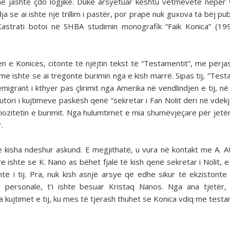
q dhe jashtë çdo logjike. Duke arsyetuar kështu vetmevete nëpër 
 se ai ishte një trillim i pastër, por prapë nuk guxova ta bëj pub
 Kastrati botoi në SHBA studimin monografik “Faik Konica” (19
n e Konicës, citonte të njëjtin tekst të “Testamentit”, me përja
e ishte se ai tregonte burimin nga e kish marrë. Sipas tij, “Test
migrant i kthyer pas çlirimit nga Amerika në vendlindjen e tij, në
tori i kujtimeve paskësh qenë “sekretar i Fan Nolit deri në vdekje 
iozitetin e burimit. Nga hulumtimet e mia shumëvjeçare për jetën
.
k e kisha ndeshur askund. E megjithatë, u vura në kontakt me A. A
tyre ishte se K. Nano as bëhet fjalë të kish qenë sekretar i Nolit,
të i tij. Pra, nuk kish asnjë arsye që edhe sikur të ekzistonte
 personale, t’i ishte besuar Kristaq Nanos. Nga ana tjetër, 
a kujtimet e tij, ku mes të tjerash thuhet se Konica vdiq me test