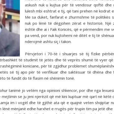
askush nuk u kujtua për të vendosur qoftë dhe 
lulesh mbi eshtrat e tij, që tani prehen në kodrat e
Me sa duket, fanfarat e zhurmshme të politikës s
nuk po lënë të dëgjohen zërat e historisë. Një zë
është dhe ai i Faik Konicës, që e përmendim me 
pa vend, por nuk kujtohemi në ditët e tij të shënua
nderojmë ashtu siç i takon.
Përvjetori i 70-të i shuarjes së tij fizike përb
ërbashkët të studimit të jetës dhe të veprës shumë të vyer që 
 trashëgiminë koniciane, për të zgjidhur problemet shumëplanësh
etës së tij apo për të verifikuar dhe saktësuar të dhëna dhe 
këto të fundit do të flasim në shënimin tonë.
johur tanimë jo vetëm nga opinioni shkencor, por dhe nga lexuesi 
 mejtimin se ju jeni njerëzit që më kini kuptuar më qart në këtë 
Lamja im i vogël dhe të gjithë ata që e quajnë veten shqiptar n
 lënë mënjanë edhe harxhet e rrugës për trupin tim pa jetë dh