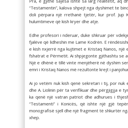
Pra, e gjithë sajesa ishte sa larg realitetit, a
“Testamentin”, kalova shpejt nga dyshimet te bindja
doli përpara një rrethanë tjetër, kur prof. Jup
hulumtimeve që kish kryer dhe atje.
Edhe profesori i nderuar, duke shkruar për vdekje
fjalëve që lidheshin me Lame Kodrën. E rëndësishm
e kish nxjerrë nga kujtimet e Kristaq Nanos, një e
fshatrat e Përmetit. Ai shpjegonte gjithashtu se au
Një e dhënë e tillë vinte menjëherë në dyshim ser
emri i Kristaq Nanos më rezultonte krejt i panjohur
Ai jo vetëm nuk kish qenë sekretari i tij, por nu
dhe A. Liolinin për ta verifikuar dhe përgjigjja e 
ka qenë një vatran patriot dhe adhurues i thjesh
“Testamenti” i Konicës, që ishte një gjë tepër
monografisë sjell dhe një fragment të shkurtër ng
xhep.