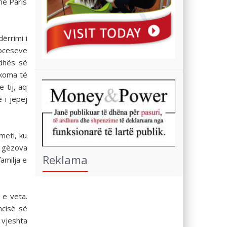
në Paris
ërrimi i
roceseve
udhës së
akoma të
 tij, aq
 i jepej
meti, ku
U gëzova
Reklama
amilja e
 e veta.
ncisë së
 vjeshta