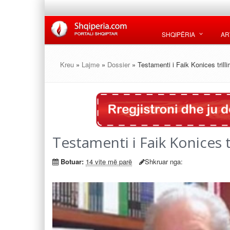
SHQIPËRIA
AR
Kreu
»
Lajme
»
Dossier
» Testamenti i Faik Konices trilli
Testamenti i Faik Konices t
Botuar:
14 vite më parë
Shkruar nga: