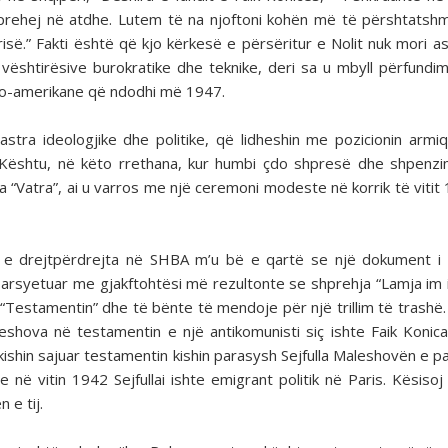
rehej në atdhe. Lutem të na njoftoni kohën më të përshtatshm
isë.” Fakti është që kjo kërkesë e përsëritur e Nolit nuk mori a
e vështirësive burokratike dhe teknike, deri sa u mbyll përfundi
aro-amerikane që ndodhi më 1947.
tra ideologjike dhe politike, që lidheshin me pozicionin armi
. Kështu, në këto rrethana, kur humbi çdo shpresë dhe shpenz
 “Vatra”, ai u varros me një ceremoni modeste në korrik të vitit
 drejtpërdrejta në SHBA m’u bë e qartë se një dokument i t
 arsyetuar me gjakftohtësi më rezultonte se shprehja “Lamja im i
“Testamentin” dhe të bënte të mendoje për një trillim të trashë.
leshova në testamentin e një antikomunisti siç ishte Faik Konica
e kishin sajuar testamentin kishin parasysh Sejfulla Maleshovën e p
në vitin 1942 Sejfullai ishte emigrant politik në Paris. Kësisoj
 e tij.