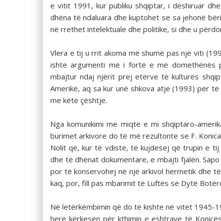
e vitit 1991, kur publiku shqiptar, i dëshiruar dh
dhëna të ndaluara dhe kuptohet se sa jehonë bëri
në rrethet intelektuale dhe politike, si dhe u përdo
Vlera e tij u rrit akoma më shumë pas një viti (199
ishte argumenti më i fortë e më domethënës pë
mbajtur ndaj njërit prej etërve të kulturës shqi
Amerikë, aq sa kur unë shkova atje (1993) për të
me këtë çështje.
Nga komunikimi me miqtë e mi shqiptaro-amerikanë
burimet arkivore do të më rezultonte se F. Konic
Nolit që, kur të vdiste, të kujdesej që trupin e t
dhe të dhënat dokumentare, e mbajti fjalën. Sapo F
por të konservohej në një arkivol hermetik dhe t
kaq, por, fill pas mbarimit të Luftës së Dytë Botër
Në letërkëmbimin që do të kishte në vitet 1945-1
herë kërkesën për kthimin e eshtrave të Konicës 