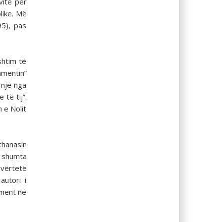
vite për
like. Më
95), pas
shtim të
amentin”
 një nga
të tij”.
 e Nolit
thanasin
 e shumta
 vërtetë
autori i
ament në