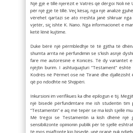
Një gjë e tillë njerëzit e Vatrës që dërgoi Noli n
për një gjë të tillë. Veç kësaj, nga një analizë gju
vërehet qartazi se ato rreshta janë shkruar nga 
vjetër, siç ishte K. Nano. Nga informacionet e m
ketë lënë kujtime.
Duke bërë një përmbledhje të të gjitha të dhëna
shumta arrita në përfundimin se s’kish asnjë dyshi
fare me autorësinë e Konicës. Të dy variantet e ti
njëjtin burim. I ashtuquajturi “Testament” ësh
Kodrës në Përmet ose në Tiranë dhe djallëzisht ës
që po ndodhte në Shqipëri.
Inkursioni im verifikues ka dhe epilogun e tij. Meg
një bisedë përfundimtare me ish studentin tim p
“Testamentin” e aq më tepër se ma kish sjellë mua,
Më tregoi se Testamentin ia kish dhënë një g
sensibilizonte opinionin publik për të sjellë esht
të mos mjaftonte kjo bisedë, unë prapë nuk ndjehes