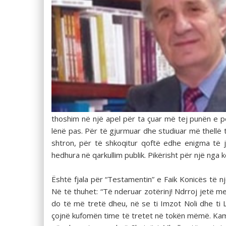
thoshim në një apel për ta çuar më tej punën e p
lënë pas. Për të gjurmuar dhe studiuar më thellë
shtron, për të shkoqitur qoftë edhe enigma të j
hedhura në qarkullim publik. Pikërisht për një nga 
Është fjala për “Testamentin” e Faik Konicës të n
Në të thuhet: “Të nderuar zotërinj! Ndrroj jetë me
do të më tretë dheu, në se ti Imzot Noli dhe ti 
çojnë kufomën time të tretet në tokën mëmë. Kam