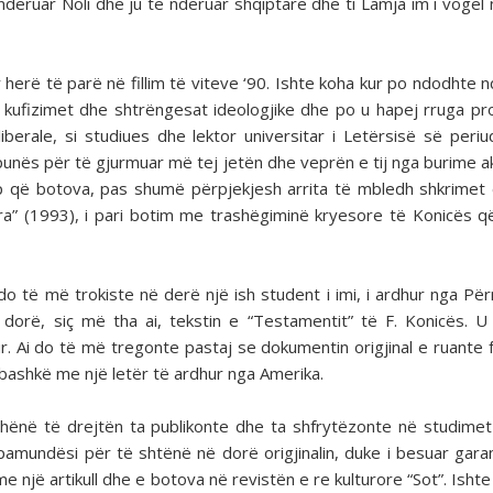
nderuar Noli dhe ju të nderuar shqiptarë dhe ti Lamja im i vogël 
herë të parë në fillim të viteve ‘90. Ishte koha kur po ndodhte nd
nga kufizimet dhe shtrëngesat ideologjike dhe po u hapej rruga p
berale, si studiues dhe lektor universitar i Letërsisë së peri
a punës për të gjurmuar më tej jetën dhe veprën e tij nga burime 
p që botova, pas shumë përpjekjesh arrita të mbledh shkrimet e
a” (1993), i pari botim me trashëgiminë kryesore të Konicës që
do të më trokiste në derë një ish student i imi, i ardhur nga Për
 dorë, siç më tha ai, tekstin e “Testamentit” të F. Konicës. 
r. Ai do të më tregonte pastaj se dokumentin origjinal e ruante f
 bashkë me një letër të ardhur nga Amerika.
 dhënë të drejtën ta publikonte dhe ta shfrytëzonte në studimet
 pamundësi për të shtënë në dorë origjinalin, duke i besuar gara
e një artikull dhe e botova në revistën e re kulturore “Sot”. Ishte