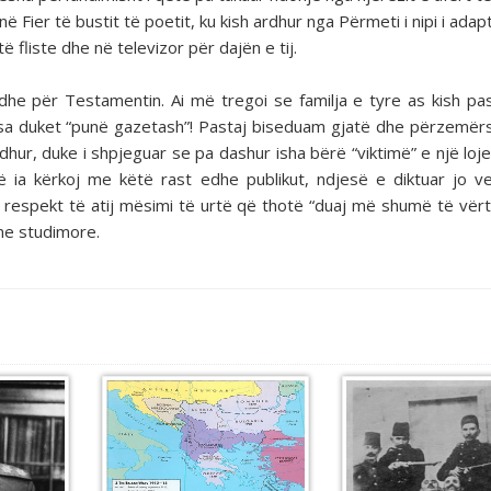
 Fier të bustit të poetit, ku kish ardhur nga Përmeti i nipi i adap
ë fliste dhe në televizor për dajën e tij.
i dhe për Testamentin. Ai më tregoi se familja e tyre as kish pa
 sa duket “punë gazetash”! Pastaj biseduam gjatë dhe përzemërs
dhur, duke i shpjeguar se pa dashur isha bërë “viktimë” e një loje
 ia kërkoj me këtë rast edhe publikut, ndjesë e diktuar jo 
ë respekt të atij mësimi të urtë që thotë “duaj më shumë të vër
me studimore.