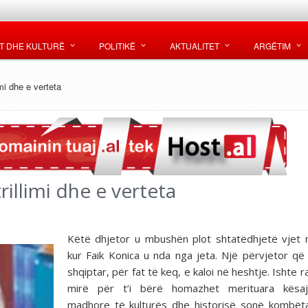
T DHE KULTURË
POLITIKË
AKTUALITET
ARGËTIM
mi dhe e verteta
rillimi dhe e verteta
Këtë dhjetor u mbushën plot shtatëdhjetë vjet 
kur Faik Konica u nda nga jeta. Një përvjetor që 
shqiptar, për fat të keq, e kaloi në heshtje. Ishte r
mirë për t’i bërë homazhet merituara kësaj
madhore të kulturës dhe historisë sonë kombët