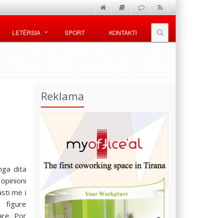
LETËRSIA
SPORT
KONTAKTI
Reklama
nga dita
opinioni
asti më i
 figure
are. Por