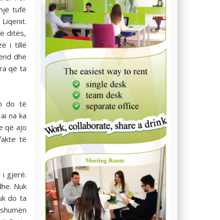
një tufë
 Liqenit.
ë ditës,
 i tillë
vend dhe
ra që ta
ën do të
ai na ka
e që ajo
fakte të
i gjerë.
dhe. Nuk
uk do ta
e shumën