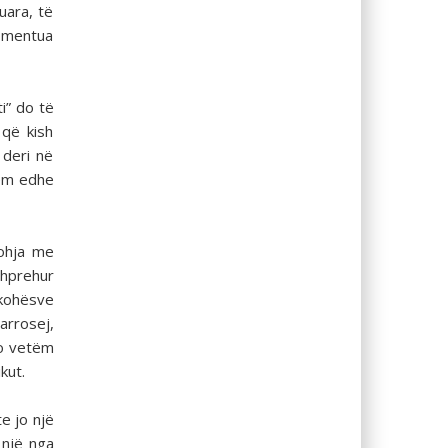
uara, të
komentua
i” do të
 që kish
 deri në
rem edhe
johja me
shprehur
ëkohësve
arrosej,
jo vetëm
kut.
e jo një
 një nga