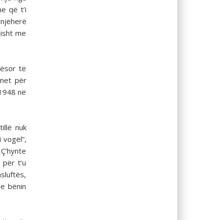
e që t’i
snjëherë
misht me
qësor të
imet për
 1948 në
illë nuk
 vogël”,
 Ç’hynte
 për t’u
asluftës,
 e bënin