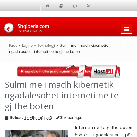
Shfaq
menun
Kreu
»
Lajme
»
Teknologji
» Sulmi me i madh kibernetik
ngadalesohet interneti ne te gjithe boten
Sulmi me i madh kibernetik
ngadalesohet interneti ne te
gjithe boten
Botuar:
14 vite më parë
Shkruar nga:
Interneti në të gjithë botën
është ngadalësuar për