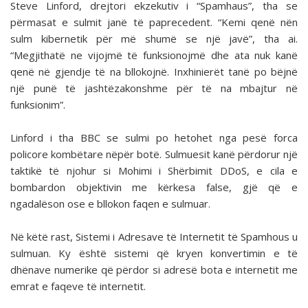
Steve Linford, drejtori ekzekutiv i “Spamhaus”, tha se
përmasat e sulmit janë të paprecedent. “Kemi qenë nën
sulm kibernetik për më shumë se një javë”, tha ai.
“Megjithatë ne vijojmë të funksionojmë dhe ata nuk kanë
qenë në gjendje të na bllokojnë. Inxhinierët tanë po bëjnë
një punë të jashtëzakonshme për të na mbajtur në
funksionim”.
Linford i tha BBC se sulmi po hetohet nga pesë forca
policore kombëtare nëpër botë. Sulmuesit kanë përdorur një
taktikë të njohur si Mohimi i Shërbimit DDoS, e cila e
bombardon objektivin me kërkesa false, gjë që e
ngadalëson ose e bllokon faqen e sulmuar.
Në këtë rast, Sistemi i Adresave të Internetit të Spamhous u
sulmuan. Ky është sistemi që kryen konvertimin e të
dhënave numerike që përdor si adresë bota e internetit me
emrat e faqeve të internetit.