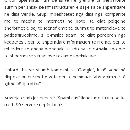
Grupi “Spamhaus” tha se ishte në gjendje ta përballonte
sulmin për shkak se infrastrukturën e saj e ka të shpërndarë
në disa vende. Grupi mbështetet nga disa nga kompanitë
më të mëdha të internetit në botë, të cilat pëlqejnë
shërbimet e saj të identifikimit të burimit të materialeve të
padëshirueshme, si e-mailet spam, të cilat përdoren nga
keqbërësit për të shpërndarë informacion të rremë, për të
mbledhur të dhëna personale si adresat e e-mailit apo për
të shpërndarë viruse ose reklamë spekulative.
Linford tha se shumë kompani, si “Google”, kanë vënë në
dispozicion burimet e veta për të ndihmuar “absorbimin e të
gjithë këtij trafiku”.
Arsyeja e mbijetesës së “Spamhaus” lidhet me faktin se ka
rreth 80 serverë nëpër botë.