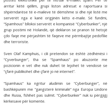
postës elektronike për të filtruar e-mailet spam. Për të
arritur këtë qëllim, grupi liston adresat e raportuara si
shpërndarëse të e-maileve të dëmshme si dhe një listë me
serverët nga e kanë origjinën këto e-maile. Së fundmi,
“Spamhous” bllokoi serverët e kompanisë “Cyberbunker”, një
grup postimi në Holandë, që deklaron se pranon të hetojë
çdo faqe me përjashtim të faqeve me përmbajtje pedofilie
dhe terroriste.
Sven Olaf Kamphuis, i cili pretendon se është zëdhënësi i
“Cyverbunger”, tha se “Spamhaus” po abuzonte me
pozicionin e vet dhe nuk duhet të lejohet të vendosë se
“çfarë publikohet dhe çfarë jo në internet”.
“Spamhaus” ka ngritur aludimin se “Cyberbunger”, në
bashkëpunim me “gangsterë kriminalë” nga Europa Lindore
dhe Rusia, fshihet pas sulmit. “Cyberbunker” nuk iu përgjigj
kërkesave për komente.