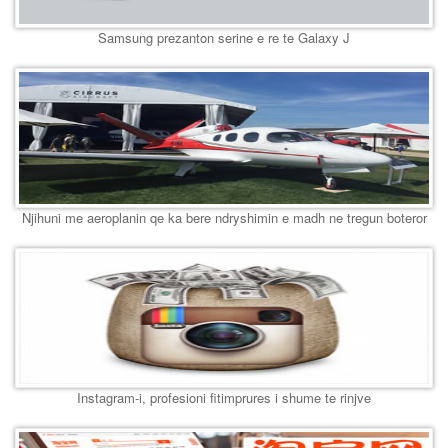
Samsung prezanton serine e re te Galaxy J
Njihuni me aeroplanin qe ka bere ndryshimin e madh ne tregun boteror
Instagram-i, profesioni fitimprures i shume te rinjve