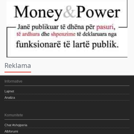
Reklama
Informative
Lajmet
Analiza
Komunitete
Chat #shqiperia
Albforumi