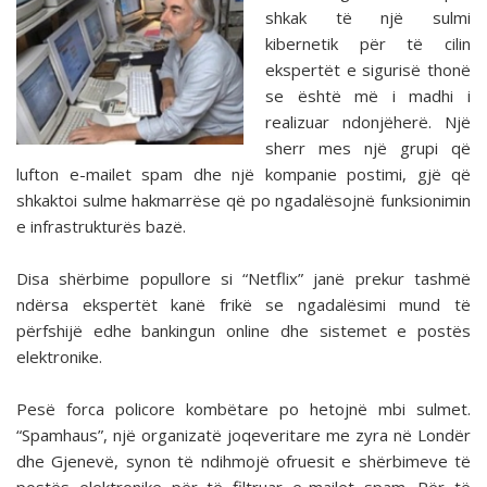
shkak të një sulmi
kibernetik për të cilin
ekspertët e sigurisë thonë
se është më i madhi i
realizuar ndonjëherë. Një
sherr mes një grupi që
lufton e-mailet spam dhe një kompanie postimi, gjë që
shkaktoi sulme hakmarrëse që po ngadalësojnë funksionimin
e infrastrukturës bazë.
Disa shërbime popullore si “Netflix” janë prekur tashmë
ndërsa ekspertët kanë frikë se ngadalësimi mund të
përfshijë edhe bankingun online dhe sistemet e postës
elektronike.
Pesë forca policore kombëtare po hetojnë mbi sulmet.
“Spamhaus”, një organizatë joqeveritare me zyra në Londër
dhe Gjenevë, synon të ndihmojë ofruesit e shërbimeve të