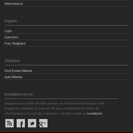
Webmastera
Argetim
Lojra
Gazmore
Foto Shqiptare
Shërbime
Real Estate Albania
Auto Albania
Kontaktoni me ne:
Shqiperia.com është një ndër portalet me më shumë informacion rreth
Shqipërisë (Albania) në internet. Ne jemi vazhdimisht në kërkim të
informacioneve të reja dhe shkrimeve, për ide ju lutem na
kontaktoni
.