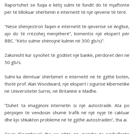
Raportohet se fuqia e këtij sulmi të fundit do të mjaftonte
për të bllokuar shërbimin e internetit të një qeverie të tërë.
“Nëse shënjestron faqen e internetit të qeverisë së Anglisë,
ajo do të rrëzohej menjëherë”, komentoi një ekspert për
BBC. “Këto sulme shënojnë kulmin në 300 gb/s)”.
Zakonisht kur synohet të goditet një bankë, përdoret deri në
50 gb/s.
Sulmi ka dëmtuar shërbimet e internetit në të gjithë botën,
thotë prof. Alan Woodward, një ekspert i sigurisë kibernetike
në Universitetin Surrei, në Britaninë e Madhe.
“Duhet ta imagjinoni internetin si një autostradë. Ata po
përpiqen të vendosin shumë trafik në një nyje të caktuar
dhe kjo shkakton probleme në të gjithë autostradën”, tha ai.