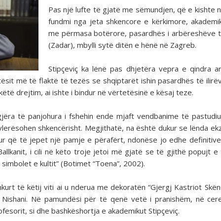
Pas një lufte të gjatë me sëmundjen, që e kishte 
fundmi nga jeta shkencore e kërkimore, akademi
me përmasa botërore, pasardhës i arbëreshëve 
(Zadar), mbylli sytë ditën e hënë në Zagreb.
Stipçeviç ka lënë pas dhjetëra vepra e qindra ar
ësit më të flaktë të tezës se shqiptarët ishin pasardhës të ilirë
ëtë drejtim, ai ishte i bindur në vërtetësinë e kësaj teze.
gjëra të panjohura i fshehin ende mjaft vendbanime të pastudi
 vlerësohen shkencërisht. Megjithatë, na është dukur se lënda ek
dur që të jepet një pamje e përafërt, ndonëse jo edhe definitive
allkanit, i cili në këto troje jetoi më gjatë se të gjithë popujt e
ra, simbolet e kultit” (Botimet “Toena”, 2002).
kurt të këtij viti ai u nderua me dekoratën “Gjergj Kastriot Skë
ar Nishani. Në pamundësi për të qenë vetë i pranishëm, në ce
fesorit, si dhe bashkëshortja e akademikut Stipçeviç.