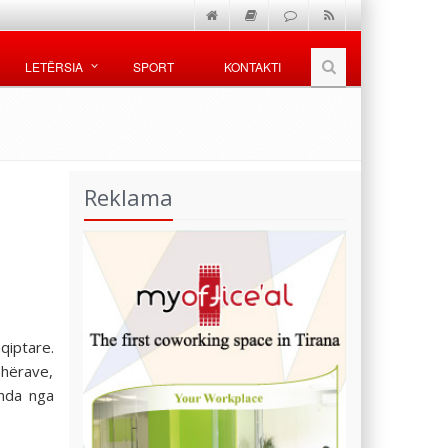
LETËRSIA
SPORT
KONTAKTI
Reklama
qiptare.
ohërave,
 nda nga