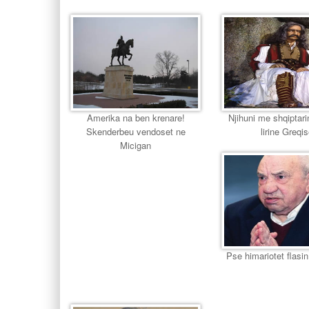
Amerika na ben krenare!
Njihuni me shqiptari
Skenderbeu vendoset ne
lirine Greqi
Micigan
Pse himariotet flasin