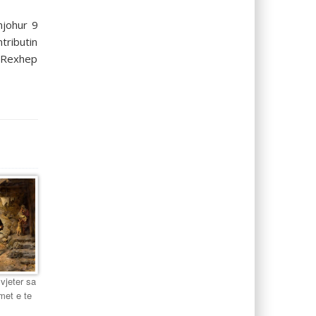
njohur 9
tributin
, Rexhep
 vjeter sa
met e te