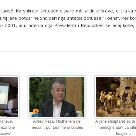
avisë. Ka shkruar sintezën e parë mbi artin e ilirëve, e cila ka 
 tij janë botuar në Shqipëri nga shtëpia botuese “Toena”. Për kon
in 2001, ai u nderua nga Presidenti i Republikës së asaj kohe
maneve,
Alfred Peza: Rikthehem ne
A jane shqiptaret aq te
ereza dhe
media... por tashme si botues
mendojne ata? Ja citi
Kosove'
huajve...