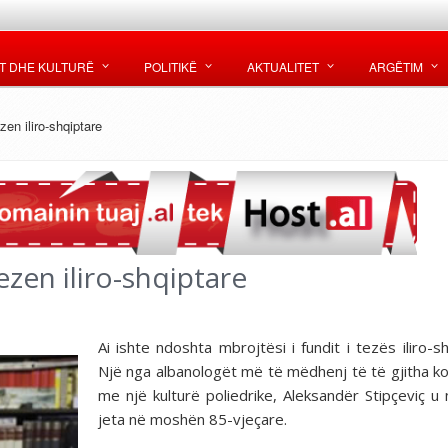
T DHE KULTURË
POLITIKË
AKTUALITET
ARGËTIM
en iliro-shqiptare
ezen iliro-shqiptare
Ai ishte ndoshta mbrojtësi i fundit i tezës iliro-sh
Një nga albanologët më të mëdhenj të të gjitha k
me një kulturë poliedrike, Aleksandër Stipçeviç u
jeta në moshën 85-vjeçare.