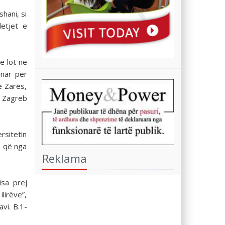
hani, si
detjet e
e lot në
enar për
të Zarës,
ë Zagreb
ersitetin
a që nga
Reklama
isa prej
ilirëve”,
avi. B.1-