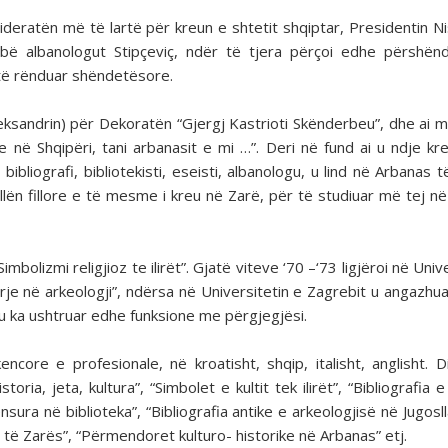
ideratën më të lartë për kreun e shtetit shqiptar, Presidentin Nis
 bë albanologut Stipçeviç, ndër të tjera përçoi edhe përshën
e të rënduar shëndetësore.
leksandrin) për Dekoratën “Gjergj Kastrioti Skënderbeu”, dhe ai m
në Shqipëri, tani arbanasit e mi …”. Deri në fund ai u ndje kr
bibliografi, bibliotekisti, eseisti, albanologu, u lind në Arbanas 
llën fillore e të mesme i kreu në Zarë, për të studiuar më tej n
mbolizmi religjioz te ilirët”. Gjatë viteve ‘70 –‘73 ligjëroi në Univ
rje në arkeologji”, ndërsa në Universitetin e Zagrebit u angazhu
 ku ka ushtruar edhe funksione me përgjegjësi.
ncore e profesionale, në kroatisht, shqip, italisht, anglisht. D
historia, jeta, kultura”, “Simbolet e kultit tek ilirët”, “Bibliografia e 
ensura në biblioteka”, “Bibliografia antike e arkeologjisë në Jugosll
e të Zarës”, “Përmendoret kulturo- historike në Arbanas” etj.