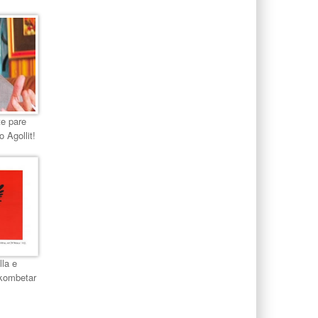
te pare
o Agollit!
lla e
 kombetar