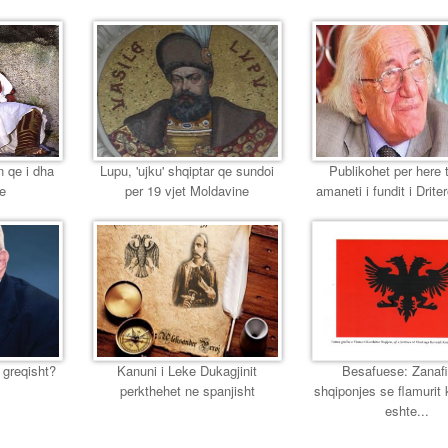
n qe i dha
Lupu, 'ujku' shqiptar qe sundoi
Publikohet per here 
se
per 19 vjet Moldavine
amaneti i fundit i Driter
 greqisht?
Kanuni i Leke Dukagjinit
Besafuese: Zanafi
perkthehet ne spanjisht
shqiponjes se flamurit
eshte...