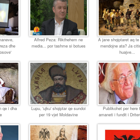
maneve,
Alfred Peza: Rikthehem ne
A jane shqiptaret aq te
ereza dhe
media... por tashme si botues
mendojne ata? Ja citi
Kosove'
huajve...
n qe i dha
Lupu, 'ujku' shqiptar qe sundoi
Publikohet per here 
se
per 19 vjet Moldavine
amaneti i fundit i Driter