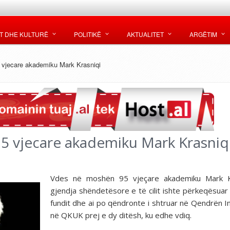
T DHE KULTURË
POLITIKË
AKTUALITET
ARGËTIM
 vjecare akademiku Mark Krasniqi
5 vjecare akademiku Mark Krasniq
Vdes në moshën 95 vjeçare akademiku Mark Kr
gjendja shëndetësore e të cilit ishte përkeqësuar
fundit dhe ai po qëndronte i shtruar në Qendrën I
në QKUK prej e dy ditësh, ku edhe vdiq.