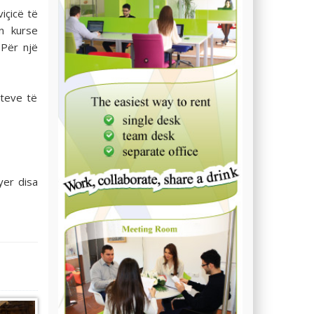
viçicë të
n kurse
 Për një
rteve të
yer disa