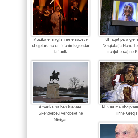
Muzika e magjishme e sazeve
Shfaqet para gjer
shqiptare ne emisionin legjendar
'Shqiptarja Nene T
britanik
rrenjet e saj ne 
Amerika na ben krenare!
Njihuni me shqiptari
Skenderbeu vendoset ne
lirine Greqi
Micigan