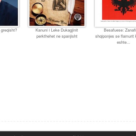
 greqisht?
Kanuni i Leke Dukagjinit
Besafuese: Zanafi
perkthehet ne spanjisht
shqiponjes se flamurit
eshte...