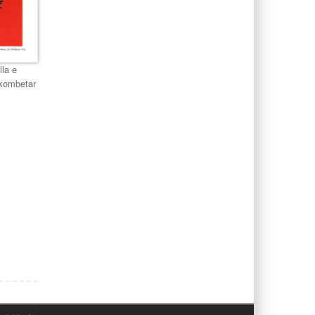
lla e
 kombetar