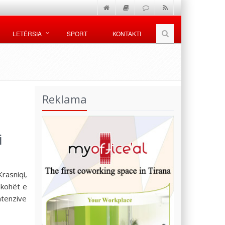
LETËRSIA
SPORT
KONTAKTI
Reklama
i
asniqi,
 kohët e
ntenzive