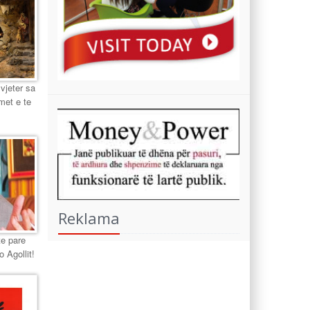
 vjeter sa
met e te
Reklama
te pare
o Agollit!