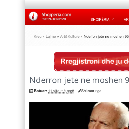
SHQIPËRIA
AR
Kreu
»
Lajme
»
Art&Kulture
» Nderron jete ne moshen 95
Nderron jete ne moshen 9
Botuar:
11 vite më parë
Shkruar nga: