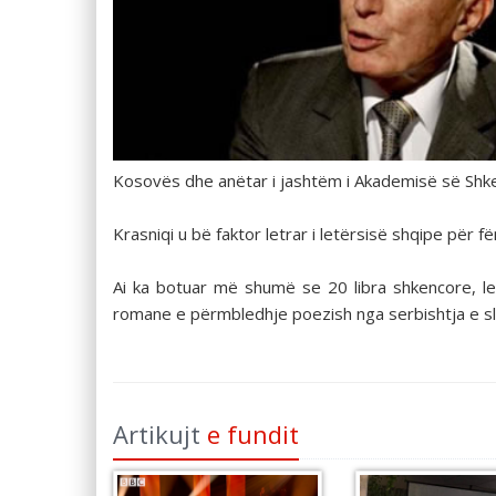
Kosovës dhe anëtar i jashtëm i Akademisë së Shke
Krasniqi u bë faktor letrar i letërsisë shqipe për f
Ai ka botuar më shumë se 20 libra shkencore, let
romane e përmbledhje poezish nga serbishtja e sl
Artikujt
e fundit