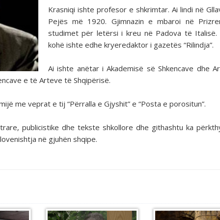
Krasniqi ishte profesor e shkrimtar. Ai lindi në Glla
Pejës më 1920. Gjimnazin e mbaroi në Prizre
studimet për letërsi i kreu në Padova të Italisë.
kohë ishte edhe kryeredaktor i gazetës “Rilindja”.
Ai ishte anëtar i Akademisë së Shkencave dhe A
ncave e të Arteve të Shqipërisë.
ëmijë me veprat e tij “Përralla e Gjyshit” e “Posta e porositun”.
rare, publicistike dhe tekste shkollore dhe githashtu ka përkth
lovenishtja në gjuhën shqipe.