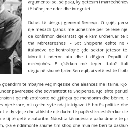
argumentoi se, së paku, ky qetësim i marrëdhënie
të bëhej me nder dhe integritet.
Duhet të dërgoj gjeneral Serreqin t’i çojë, perso
një mesazh Çianos me udhëzime për të lënë një
që konfirmon deklaratat që e kam urdhëruar të b
tha Mbretëreshës. – Sot Shqipëria është në 
italianëve që kontrollojnë çdo sektor jetësor të 
Mbreti i nderon ata dhe i dëgjon. Populli t
mirënjohës. E ç’kërkon më tepër Italia? Itali
dëgjojnë shumë fjalën Serreqit, ai vetë është filoita
se ç’qëndrim të mbajmë veç miqësisë dhe aleancës me Italinë. Kjo
undër pavarësisë dhe sovranitetit të Shqipërisë. Kjo ishte periu
tensionit që mbizotëronte në gjithçka që mendonim dhe bënim. I
 njerëzore, m’u çelën sytë ndaj intrigave të botës politike dh
t e dy vjeçe dhe ai kishte një durim të papërshkrueshëm kur ul
 e tij të qetë e autoritar. Ndoshta kënaqësia e pafundme e të pa
tim, çka e ndihmonte shumë tim shoq dhe mua më bëri ta dashur