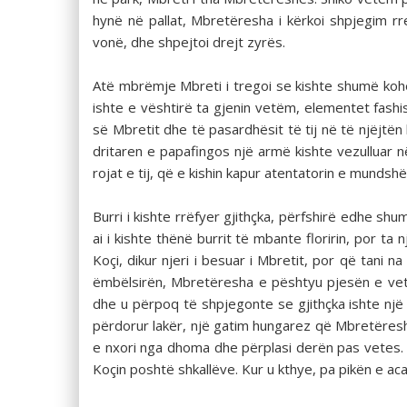
hynë në pallat, Mbretëresha i kërkoi shpjegim rr
vonë, dhe shpejtoi drejt zyrës.
Atë mbrëmje Mbreti i tregoi se kishte shumë kohë
ishte e vështirë ta gjenin vetëm, elementet fashis
së Mbretit dhe të pasardhësit të tij në të njëjtën
dritaren e papafingos një armë kishte vezulluar n
rojat e tij, që e kishin kapur atentatorin e mundshë
Burri i kishte rrëfyer gjithçka, përfshirë edhe shu
ai i kishte thënë burrit të mbante floririn, por ta
Koçi, dikur njeri i besuar i Mbretit, por që tani n
ëmbëlsirën, Mbretëresha e pështyu pjesën e vet.
dhe u përpoq të shpjegonte se gjithçka ishte një
përdorur lakër, një gatim hungarez që Mbretëresh
e nxori nga dhoma dhe përplasi derën pas vetes. 
Koçin poshtë shkallëve. Kur u kthye, pa pikën e aca