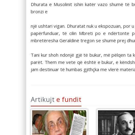
Dhurata e Musolinit ishin katër vazo shumë të bu
bronzi e
një ushtari vigan. Dhuratat nuk u ekspozuan, por 
papërfunduar, të cilin Mbreti po e ndërtonte p
mbretëresha Geraldinë tregon se shumë prej dhura
Tani kur shoh ndonjë gjë të bukur, më pëlqen ta k
parët. Them me vete që është e bukur, e këndsh
jam destinuar të humbas gjithçka me vlerë materiale
Artikujt
e fundit