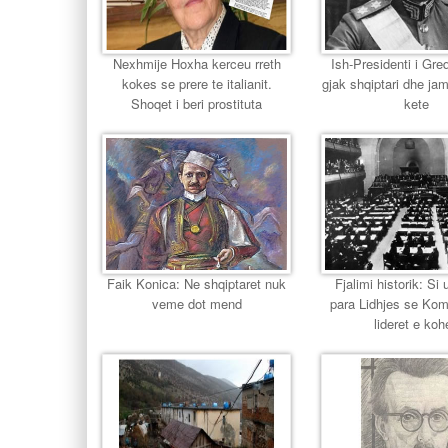
Nexhmije Hoxha kerceu rreth
Ish-Presidenti i Gr
kokes se prere te italianit.
gjak shqiptari dhe jam
Shoqet i beri prostituta
kete
Faik Konica: Ne shqiptaret nuk
Fjalimi historik: Si u
veme dot mend
para Lidhjes se Ko
lideret e koh