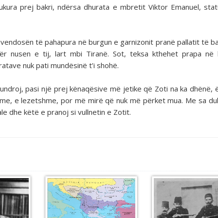
kura prej bakri, ndërsa dhurata e mbretit Viktor Emanuel, stat
u vendosën të pahapura në burgun e garnizonit pranë pallatit të b
ër nusen e tij, lart mbi Tiranë. Sot, teksa kthehet prapa në 
tave nuk pati mundësinë t’i shohë.
undroj, pasi një prej kënaqësive më jetike që Zoti na ka dhënë, 
me, e lezetshme, por më mirë që nuk më përket mua. Me sa du
 dhe këtë e pranoj si vullnetin e Zotit.