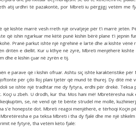
eth atij urdhri të pazakontë, por Mbreti iu përgjigj vetëm me fj
 që kishte marrë vesh rreth një orvatjeje për t’i marrë jetën. P
te që ishin ngarkuar me këtë punë kishin bërë plane t’i jepnin fu
 kohë. Pranë parkut ishte një ngrehinë e lartë dhe ai kishte vënë 
ën dritën e diellit. Kur u kthye në zyrë, Mbreti menjëherë kishte
m dhe e kishin çuar në zyrën e tij.
mën e parave që i kishin ofruar. Ashtu siç ishte karakteristike për
 njoftonte për çdo lloj plani tjetër që mund të thurej. Dy ditë më 
a doli se ishte një tradhtar me dy fytyra, erdhi për drekë. Teksa 
 Koçi u zbeh. U drodh, kur tha: Mos hani më! Mbretëresha nuk 
 keqkuptim, se, në vend që të bënte strudel me mollë, kuzhinierj
a s’e honepste dot. Mbreti reagoi menjëherë, e tërhoqi Koçin pë
Mbretëresha e pa teksa Mbreti i tha dy fjalë dhe me një shkelm
rimit në fytyrë, tha vetëm këto fjalë: