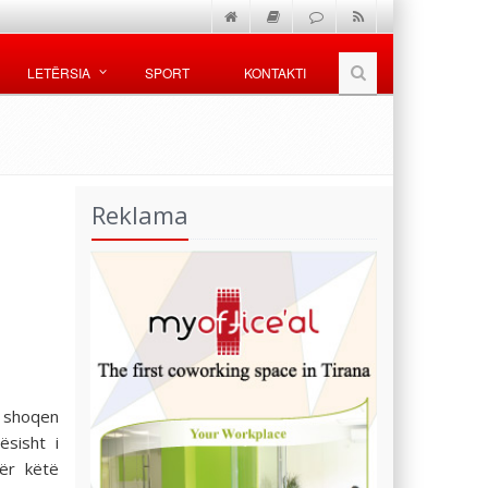
LETËRSIA
SPORT
KONTAKTI
Reklama
 shoqen
ësisht i
ër këtë