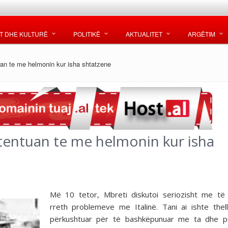
T DHE KULTURË
POLITIKË
AKTUALITET
ARGËTIM
uan te me helmonin kur isha shtatzene
tentuan te me helmonin kur isha
Më 10 tetor, Mbreti diskutoi seriozisht me të
rreth problemeve me Italinë. Tani ai ishte thell
përkushtuar për të bashkëpunuar me ta dhe p