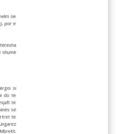
 helm në
i, por e
etëresha
më shumë
ërgoi si
ni do të
mjaft të
kinës së
rtret të
hungarez
Mbretit.