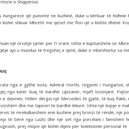
ritorin e Shqipërisë.
as hungareze që punonte në kuzhinë, duke u kërkuar të hidhnin
 i kishin shkuar Mbretit me qeset me flori që u kishte dhënë Koç
tuan një orvatje tjetër për t’i vrarë. Ishte e kuptueshme se Mbr
raqitje ajo u mundua të tregohej e qetë, duke e mbështetur sa 
 kuq
ata nga e gjithë bota. Admiral Horthi, regjenti i Hungarisë, d
ej nga katër kuaj të bardhë Lipizaner, mjaft lozonjarë. Pajto
n e dasmës. Hitleri dërgoi një Mercedes të gjatë, të kuq flakë, 
lëvizshëm dhe me tapiceri të bardhë lëkurë. Ishte një kopje e ma
 servis të mrekullueshëm enë kuzhine prej bronzi të rëndë, një po
onyi të bërë nga Lazlo dhe një set nga porcelani i famshëm 
ugicash, prej miqve që kishin dijeni për koleksionin personal të 