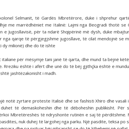
 kolonel Selmanit, të Gardës Mbretërore, duke i shprehur qart
idhje me marrëdhëniet me Italinë: Lajmi nga Beogradi thotë se 
rin e Jugosllavisë, për ta ndarë Shqipërinë më dysh, duke mbajtu
 nga qarqe të përgjegjshme jugosllave, të cilat mendojnë se mi
 dy milionë) dhe do të ishte
t italiane për mësymje tani janë të qarta, dhe mund ta bëjnë kët
. Rreziku është i afërt dhe unë do të bëj gjithçka është e mundu
është jashtëzakonisht i madh.
jë notë zyrtare proteste Italisë dhe se fashisti Xhiro dhe vasali i 
 duhet të demaskoheshin dhe të dëboheshin publikisht. Për 
kërkoi Mbretëreshës të ndryshonte rutinën e saj të përditshme.
 pasdites, nuk duhej të largohej nga parku. Një pasdite, teksa po s
përpara dhe pa nxituar bëj mbrapsht se do të kthehemi në pallat.