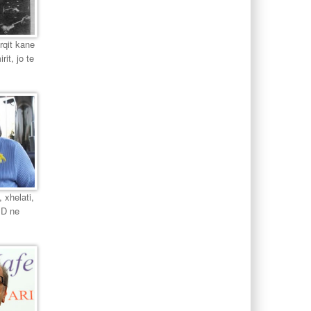
urqit kane
it, jo te
 xhelati,
PD ne