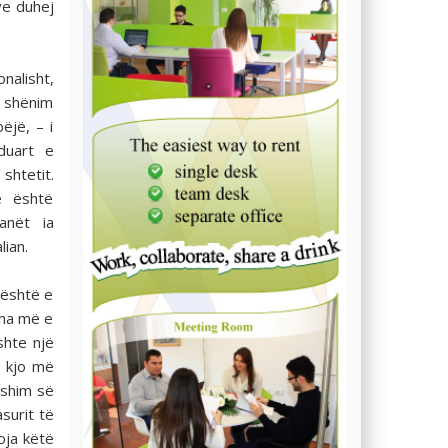
ve duhej
nalisht,
 shënim
ëjë, – i
duart e
shtetit.
ë është
anët ia
lian.
 është e
dha më e
shte një
e kjo më
eshim së
surit të
oja këtë