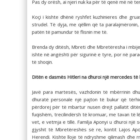
Pas dy orësh, ai njeri nuk ka për të qenë më në ter
Koçi i kishte dhënë ryshfet kuzhinieres dhe gru
strudel. Të dyja, me qëllim që ta paralajmëronin,
patën të pamundur të flisnin me të.
Brenda dy ditësh, Mbreti dhe Mbretëresha i mbije
ishte në angështi për sigurinë e tyre, por në pa
të shoqin.
Ditën e dasmës Hitleri na dhuroi një mercedes të
Javë para martesës, vazhdonin të mbërrinin dhur
dhuratë personale një pajton të bukur që tërhiq
përdorej për të mbartur nusen drejt pallatit ditë
fuqishëm, trecilindërsh të kromuar, me tavan të 
vet, e vetmja e tillë. Familja Aponyi u dhuroi një
gjyshit të Mbretëreshës së re, kontit Lajos Ap
Herendi. Kishte lloje të ndryshme qilimash dhe rr