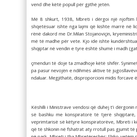
vend dhe këtë popull për gjithë jetën.
Më 8 shkurt, 1938, Mbreti i dërgoi një njoftim
shqetësuar ishte nga lajmi që kishte marrë në l
rënë dakord me Dr.Milan Stojanoviçin, kryeminist
më të madhe për vete. Kjo ide ishte kundërshtuar
shqiptar në vendin e tyre është shumë i madh (gati
çmenduri të doje ta zmadhoje këtë shifër. Synime
pa pasur nevojën e ndihmës aktive të jugosllavëve
ndaluar. Megjithatë, disproporcioni midis forcave 
Këshilli i Ministrave vendosi që duhej t’i dërgonin n
së bashku me konspiratorë të tjerë shqiptarë,
veprimtarisë së këtyre konspiratorëve, Mbreti i 
që të shkonin në fshatrat aty rrotull pas gjumit të
në park, Mbreti i tha Mbretëreshës: Shiko vetëm 