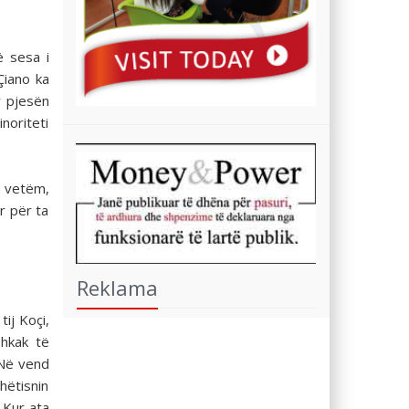
ë sesa i
Çiano ka
r pjesën
noriteti
ë vetëm,
r për ta
Reklama
tij Koçi,
shkak të
 Në vend
hëtisnin
 Kur ata