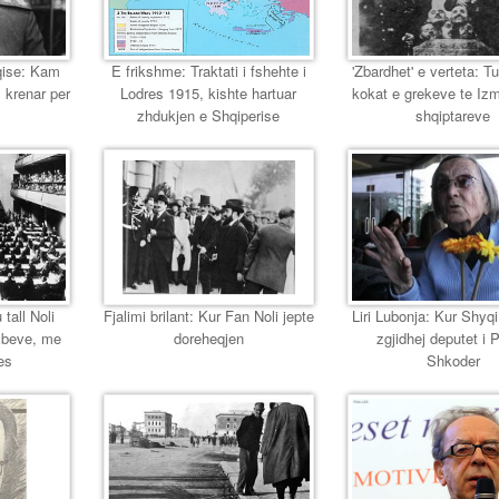
eqise: Kam
E frikshme: Traktati i fshehte i
'Zbardhet' e verteta: T
 krenar per
Lodres 1915, kishte hartuar
kokat e grekeve te Izmir
zhdukjen e Shqiperise
shqiptareve
 tall Noli
Fjalimi brilant: Kur Fan Noli jepte
Liri Lubonja: Kur Shyqi,
mbeve, me
doreheqjen
zgjidhej deputet i 
es
Shkoder