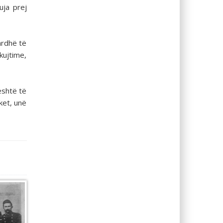
uja prej
ardhë të
kujtime,
është të
ket, unë