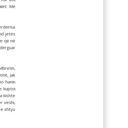
alët: Më
ërderisa
nd jetës
re që në
 dërguar
 Mbretin,
vonë, Jak
po hanin
e kuptoi
a kishte
r veshi,
 e shtyu