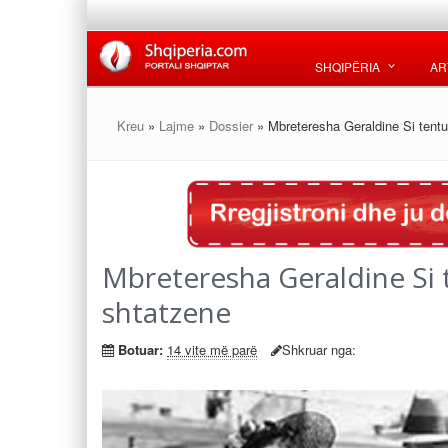
SHQIPËRIA
AR
Kreu
»
Lajme
»
Dossier
» Mbreteresha Geraldine Si tent
Mbreteresha Geraldine Si 
shtatzene
Botuar:
14 vite më parë
Shkruar nga: