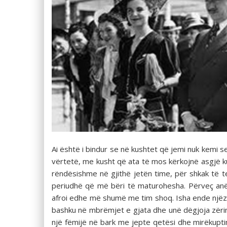
Ai është i bindur se në kushtet që jemi nuk kemi 
vërtetë, me kusht që ata të mos kërkojnë asgjë k
rëndësishme në gjithë jetën time, për shkak të 
periudhë që më bëri të maturohesha. Përveç anës
afroi edhe më shumë me tim shoq. Isha ende njëze
bashku në mbrëmjet e gjata dhe unë dëgjoja zërin
një fëmijë në bark me jepte qetësi dhe mirëkup