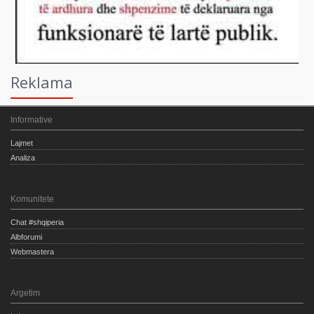
Reklama
Informative
Lajmet
Analiza
Komunitete
Chat #shqiperia
Albforumi
Webmastera
Argetim