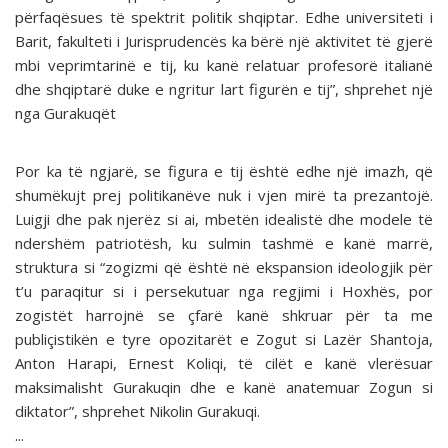
përfaqësues të spektrit politik shqiptar. Edhe universiteti i
Barit, fakulteti i Jurisprudencës ka bërë një aktivitet të gjerë
mbi veprimtarinë e tij, ku kanë relatuar profesorë italianë
dhe shqiptarë duke e ngritur lart figurën e tij”, shprehet një
nga Gurakuqët
Por ka të ngjarë, se figura e tij është edhe një imazh, që
shumëkujt prej politikanëve nuk i vjen mirë ta prezantojë.
Luigji dhe pak njerëz si ai, mbetën idealistë dhe modele të
ndershëm patriotësh, ku sulmin tashmë e kanë marrë,
struktura si “zogizmi që është në ekspansion ideologjik për
t’u paraqitur si i persekutuar nga regjimi i Hoxhës, por
zogistët harrojnë se çfarë kanë shkruar për ta me
publiçistikën e tyre opozitarët e Zogut si Lazër Shantoja,
Anton Harapi, Ernest Koliqi, të cilët e kanë vlerësuar
maksimalisht Gurakuqin dhe e kanë anatemuar Zogun si
diktator”, shprehet Nikolin Gurakuqi.
...