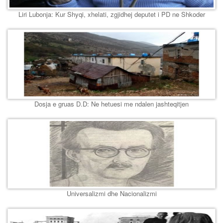
Liri Lubonja: Kur Shyqi, xhelati, zgjidhej deputet i PD ne Shkoder
Dosja e gruas D.D: Ne hetuesi me ndalen jashteqitjen
Universalizmi dhe Nacionalizmi