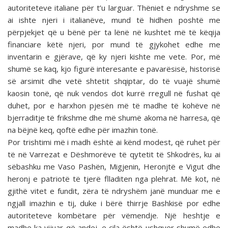
autoriteteve italiane për t’u larguar. Thëniet e ndryshme se
ai ishte njeri i italianëve, mund të hidhen poshtë me
përpjekjet që u bënë për ta lënë në kushtet më të këqija
financiare këtë njeri, por mund të gjykohet edhe me
inventarin e gjërave, që ky njeri kishte me vete. Por, më
shumë se kaq, kjo figurë interesante e pavarësisë, historisë
së arsimit dhe vetë shtetit shqiptar, do të vuajë shumë
kaosin tonë, që nuk vendos dot kurrë rregull në fushat që
duhet, por e harxhon pjesën më të madhe të kohëve në
bjerraditje të frikshme dhe më shumë akoma në harresa, që
na bëjnë keq, qoftë edhe për imazhin tonë.
Por trishtimi më i madh është ai kënd modest, që ruhet për
të në Varrezat e Dëshmorëve të qytetit të Shkodrës, ku ai
sëbashku me Vaso Pashën, Migjenin, Heronjtë e Vigut dhe
heronj e patriotë të tjerë flladiten nga plehrat. Më kot, në
gjithë vitet e fundit, zëra të ndryshëm janë munduar me e
ngjall imazhin e tij, duke i bërë thirrje Bashkisë por edhe
autoriteteve kombëtare për vëmendje. Një heshtje e
madhe ka vijuar që andej, e cila është ushqyer shumë edhe