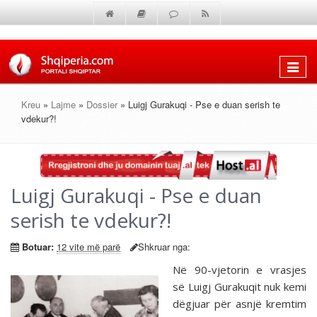
Shfaq
menun
Kreu
»
Lajme
»
Dossier
» Luigj Gurakuqi - Pse e duan serish te
vdekur?!
Luigj Gurakuqi - Pse e duan
serish te vdekur?!
Botuar:
12 vite më parë
Shkruar nga:
Në 90-vjetorin e vrasjes
së Luigj Gurakuqit nuk kemi
dëgjuar për asnjë kremtim