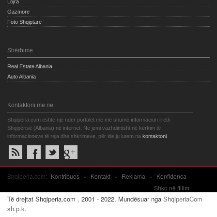
Lojra
Gazmore
Foto Shqiptare
Shërbime
Real Estate Albania
Auto Albania
Kontaktoni me ne:
Shqiperia.com është një ndër portalet me më shumë informacion rreth
Shqipërisë (Albania) në internet. Ne jemi vazhdimisht në kërkim të
informacioneve të reja dhe shkrimeve, për ide ju lutem na
kontaktoni
.
Shqiperia.com:
Kontribues
»
Kontakt
»
Reklama
»
Konfidenca
Shko në fillim
Të drejtat Shqiperia.com . 2001 - 2022. Mundësuar nga
ShqiperiaCom
sh.p.k.