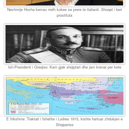
Nexhmije Hoxha kerceu rreth kokes se prere te italianit. Shoqet i beri
prostituta
Ish-Presidenti i Greqise: Kam gjak shqiptari dhe jam krenar per kete
E frikshme: Traktati i fshehte i Lodres 1915, kishte hartuar zhdukjen e
Shqiperise