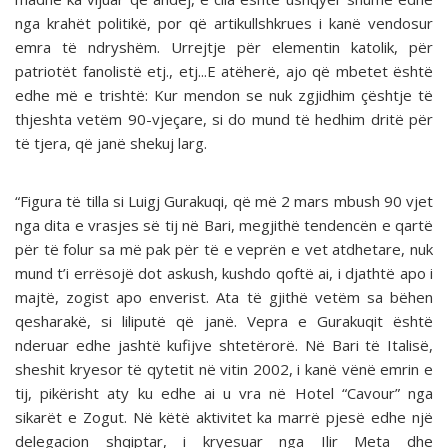
nga krahët politikë, por që artikullshkrues i kanë vendosur
emra të ndryshëm. Urrejtje për elementin katolik, për
patriotët fanolistë etj., etj...E atëherë, ajo që mbetet është
edhe më e trishtë: Kur mendon se nuk zgjidhim çështje të
thjeshta vetëm 90-vjeçare, si do mund të hedhim dritë për
të tjera, që janë shekuj larg.
“Figura të tilla si Luigj Gurakuqi, që më 2 mars mbush 90 vjet
nga dita e vrasjes së tij në Bari, megjithë tendencën e qartë
për të folur sa më pak për të e veprën e vet atdhetare, nuk
mund t’i errësojë dot askush, kushdo qoftë ai, i djathtë apo i
majtë, zogist apo enverist. Ata të gjithë vetëm sa bëhen
qesharakë, si liliputë që janë. Vepra e Gurakuqit është
nderuar edhe jashtë kufijve shtetërorë. Në Bari të Italisë,
sheshit kryesor të qytetit në vitin 2002, i kanë vënë emrin e
tij, pikërisht aty ku edhe ai u vra në Hotel “Cavour” nga
sikarët e Zogut. Në këtë aktivitet ka marrë pjesë edhe një
delegacion shqiptar, i kryesuar nga Ilir Meta dhe