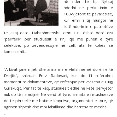
në nder të tij. Njësoj
ndodhi në përkujtimin e
100-vjetorit të pavarësisë,
kur emri i tij mungoi në
listë-nderimin e patriotëve
të asaj date. Habitshmërisht, emri i tij është bërë disi
“periferik” për studiuesit e rinj, që me punën e tyre
selektive, po zëvendësojnë në zell, ata të kohës së
komunizmit…
“Arkivat janë mjeti dhe arma ma e vlefshme në dorën e të
Drejtit”, shkruan Fritz Radovani, kur do t’i referohet
momentit të dokumenteve, që referojnë për vrasësit e Luigj
Gurakuqit. Për fat të keq, studiuesit edhe në këtë përvjetor
nuk do të na ndijnë. Në vend të tyre, armata e retushuesve
do të përcjellë me botime lëbyrëse, argumentet e tyre, që
ngrihen shpesh dhe mbi falsifikime dhe harresa të mëdha.
...