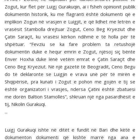
Zogut, kur flet për Luigj Gurakuqin, ai i fsheh opinionit publik
dokumentin historik, ku me flagranti është dokumenti që e
implikon Zogun në vrasjen e Luigjit, e që lidhet me letrën e
vrasësit Stambolla drejtuar Zogut, Ceno Beg Kryeziut dhe
Çatin Saraçit, ku vrasësi kërkon ndihmë e të holla për të
shpëtuar. “Fevziu se ka fare problem ta retushojë
dokumentin duke e hequr emrin e Zogut, njësoj siç bënte
Enver Hoxha duke lënë vetëm emrat e Çatin Saraçit dhe
Ceno Beg Kryeziut. Në një gazetë të Beogradit, Ceno Begu
do të deklaronte se Luigjin e vrava unë për të mirën e
Shqipërisë, pra kunati i Zogut e pohon me gojën e tij se
është organizatori i vrasjes, ndersa Çatini është zbatuesi
me dorën Baltion Stamollës”, shkruan një nga pasardhësit e
tij, Nikolin Gurakuqi.
...
Luigj Gurakuqi ishte në ditët e fundit në Bari dhe këtë e
dokumenton dokumenti që kishte marrë nga ana e