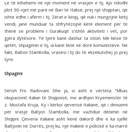
Le të kthehemi në një moment në vrasjen e tij. Ajo ndodhi
plot 90-vjet më parë në Bari të Italisë, prej një shqiptari, që
ishte edhe i afërm i tij. Zërat e këqij, që nuk i mungojnë këtij
vendi, janë munduar ta shfrytëzojnë këtë element për të
thënë se problemi i Gurakuqit s’ishte aktiviteti i vet, por
gjëra dytësore. Të tjerë kanë dashur ta stisin. Më kinse të
qetët, shpagimin e tij, ia kanë lënë në dorë komunistëve. Në
fakt, Balton Stambolla, vrasësi i tij do të ekzekutohej jo prej
tyre.
Shpagimi
Sërish Fric Radovani: Dhe ja, si asht e vërteta: “Mbas
okupacionit italian të Shqipnisë, me ardhjen Kryeministër të
z. Mustafa Kruja, Ky i kërkoi qeverisë italiane, që i dënuemi
për vrasje Baltjon Stambolla, me vazhdue dënimin në
Shqipni. Qeveria italiane asht kenë dakord dhe e ka sjellë
Baltjonin në Durrës, prej ku, një makinë e policisë e ka marrë