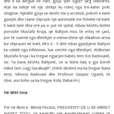
dhe e ka dërgue në Fieri, gjoja “për siguri” larg Shkodres.
Atje ka ndejë në një shtëpi ku ruhej nga tre-kater polic
shqiptar. Njëditë gjoja se desht me u arratisë, policët e kanë
gjuejtë dhe i kanë shprazë një automatik me fishekë në bark.
E kanë lanë disa orë pa e çue në spital, mbasi kështu kishte
porositë Mustafa Kruja, që Baltjoni mos të vritej në çast,
por të vuente nga dhimbjet e mënershme që shkakton arma
kur shprazet në bark. Afro 2 - 3 ditë mbas gjuejtjeve Baltjoni
ka vdekë nga infeksioni, tue vërritë nga dhimbjet. Atdhetari
Mustafa Kruja i ka tregue ngjarjen babës tem Kol Radovanit,
se: “Ia bana kështu Baltjonit, se ia kishe kaq e gja borxh
mikut tem Luigj Gurakuqit!”. (Këtë dëshmi ma ka tregue Nana
eme, Viktoria Radovani dhe Profosor Gasper Ugashi, të
cilve, aso kohe ua ka tregue Kola, Babai im.)
Në ditët tona
Por në librin e Blendi Fevziut, PRESIDENTI QE U BE MBRET
AHMET ZOGU, në kapitullin për kundërshtarët politikë të