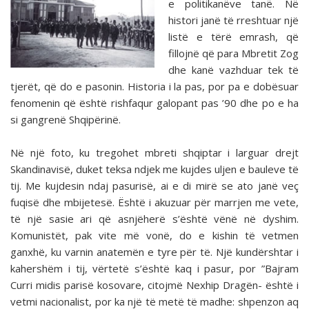
e politikanëve tanë. Në
histori janë të rreshtuar një
listë e tërë emrash, që
fillojnë që para Mbretit Zog
dhe kanë vazhduar tek të
tjerët, që do e pasonin. Historia i la pas, por pa e dobësuar
fenomenin që është rishfaqur galopant pas ’90 dhe po e ha
si gangrenë Shqipërinë.
Në një foto, ku tregohet mbreti shqiptar i larguar drejt
Skandinavisë, duket teksa ndjek me kujdes uljen e bauleve të
tij. Me kujdesin ndaj pasurisë, ai e di mirë se ato janë veç
fuqisë dhe mbijetesë. Është i akuzuar për marrjen me vete,
të një sasie ari që asnjëherë s’është vënë në dyshim.
Komunistët, pak vite më vonë, do e kishin të vetmen
ganxhë, ku varnin anatemën e tyre për të. Një kundërshtar i
kahershëm i tij, vërtetë s’është kaq i pasur, por ”Bajram
Curri midis parisë kosovare, citojmë Nexhip Dragën- është i
vetmi nacionalist, por ka një të metë të madhe: shpenzon aq