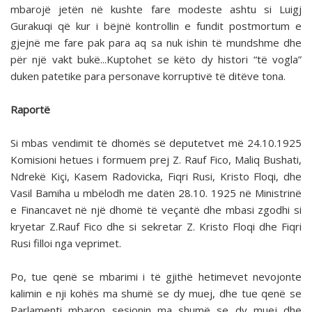
mbarojë jetën në kushte fare modeste ashtu si Luigj
Gurakuqi që kur i bëjnë kontrollin e fundit postmortum e
gjejnë me fare pak para aq sa nuk ishin të mundshme dhe
për një vakt bukë...Kuptohet se këto dy histori “të vogla”
duken patetike para personave korruptivë të ditëve tona.
Raportë
Si mbas vendimit të dhomës së deputetvet më 24.10.1925
Komisioni hetues i formuem prej Z. Rauf Fico, Maliq Bushati,
Ndrekë Kiçi, Kasem Radovicka, Fiqri Rusi, Kristo Floqi, dhe
Vasil Bamiha u mbëlodh me datën 28.10. 1925 në Ministrinë
e Financavet në një dhomë të veçantë dhe mbasi zgodhi si
kryetar Z.Rauf Fico dhe si sekretar Z. Kristo Floqi dhe Fiqri
Rusi filloi nga veprimet.
Po, tue qenë se mbarimi i të gjithë hetimevet nevojonte
kalimin e nji kohës ma shumë se dy muej, dhe tue qenë se
Parlamenti mbaron sesionin ma shumë se dy muej dhe