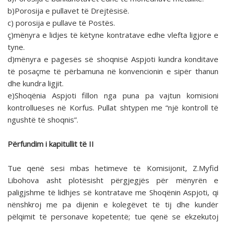
b)Porosija e pullavet të Drejtësisë.
c) porosija e pullave të Postës.
ç)mënyra e lidjes të këtyne kontratave edhe vlefta ligjore e
tyne.
d)mënyra e pagesës së shoqnisë Aspjoti kundra konditave
të posaçme të përbamuna në konvencionin e sipër thanun
dhe kundra ligjit.
e)Shoqënia Aspjoti fillon nga puna pa vajtun komisioni
kontrollueses në Korfus. Pullat shtypen me “një kontroll të
ngushtë të shoqnis”.
Përfundim i kapitullit të II
Tue qenë sesi mbas hetimeve të Komisijonit, Z.Myfid
Libohova asht plotësisht përgjegjës për mënyrën e
paligjshme të lidhjes së kontratave me Shoqënin Aspjoti, qi
nënshkroj me pa dijenin e kolegëvet të tij dhe kundër
pëlqimit të personave kopetentë; tue qenë se ekzekutoj