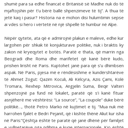
shumë para sa edhe financat e Britanisë së Madhe nuk do të
mjaftojshin për t’u bërë ballë shpenzimeve të tij”. A thua të
jetë kaq i pasur? Historia na e mohon disi hulumtimin sepse
ai vdes si hero i vërtetë në një shpellë të humbur në Alpe.
Nëpër qytete, ata që e admirojnë plakun e maleve, edhe kur
largohen për shkak të konjukturave politike, nuk i braktis ky
zakon në kryeqytet e botës. Paratë e thata, që marrin nga
Beogradi dhe Roma dhe marifetet që kanë bërë kudo,
prishen lirisht në Paris. Kuptohet janë para që s’u dhimbsen
aspak. Në Paris, pjesa më e rëndësishme e kundërshtarëve
të Ahmet Zogut: Qazim Koculi, Ali Këlcyra, Azis Çami, Kolë
Tromara, Rexhep Mitrovica, Angjelin Suma, Beqir Valteri
shpenzojnë pa fund në lokalet, paratë që s’i kanë fituar
asnjëherë me vështirësi: “La source”, “La coupole” duke bërë
politikë…, thotë Petro Marko në kujtimet e tij. “Mua nuk më
harrohen fjalët e Bedri Pejanit, që i kishte thënë Aliut kur isha
në Paris:”Çështja është te paratë që janë dhënë për familjet
e vullnetarëve nga ndihma e kuqe internacionale. Kjo është