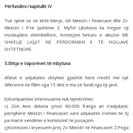
Përfundimi i kapitullit IV
Tue qenë se në këtë blerje, ish Ministri i Financave dhe Zv.
Ministri i P.të Jashtme Z. Myfid Libohova ka tregue nji
moskujdesi shëmbëllore, Komisjoni hetues e akuzon ME
SHKELJE LIGJIT NË PËRDORIMIN E TË HOLLAVE
SHTETNORE.
5.Shitja e Vaporëvet të mbytuna
Afatat e adjukatës shtyhen gjashtë herë rresht me një
diferencë në fillim nga 15 ditë e ma së fundi nga nji javë.
b)Kompanitëe interesueme nuk lajmërohen.
c) Zoti Avni delvina çmon 80.000 franga ari n’adjukatë;
përnjiherë Ministri i Financavet varë adjukatën n’emën të tij
pa marrë vendimin e komisionit të posaçëm.
ç)Komisioni i kryesuem prej Zv Ministri të Financavet Z.Poga