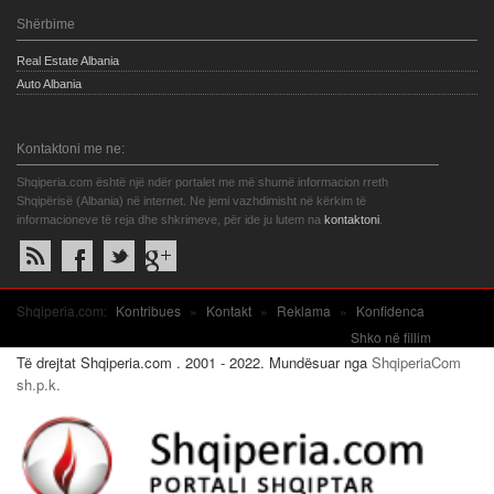
Shërbime
Real Estate Albania
Auto Albania
Kontaktoni me ne:
Shqiperia.com është një ndër portalet me më shumë informacion rreth
Shqipërisë (Albania) në internet. Ne jemi vazhdimisht në kërkim të
informacioneve të reja dhe shkrimeve, për ide ju lutem na
kontaktoni
.
Shqiperia.com:
Kontribues
»
Kontakt
»
Reklama
»
Konfidenca
Shko në fillim
Të drejtat Shqiperia.com . 2001 - 2022. Mundësuar nga
ShqiperiaCom
sh.p.k.