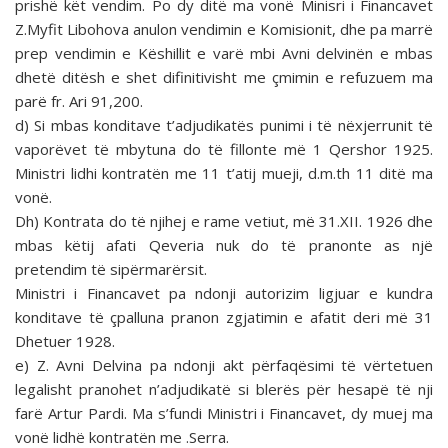
prishë kët vendim. Po dy ditë ma vonë Minisri i Financavet
Z.Myfit Libohova anulon vendimin e Komisionit, dhe pa marrë
prep vendimin e Këshillit e varë mbi Avni delvinën e mbas
dhetë ditësh e shet difinitivisht me çmimin e refuzuem ma
parë fr. Ari 91,200.
d) Si mbas konditave t’adjudikatës punimi i të nëxjerrunit të
vaporëvet të mbytuna do të fillonte më 1 Qershor 1925.
Ministri lidhi kontratën me 11 t’atij mueji, d.m.th 11 ditë ma
vonë.
Dh) Kontrata do të njihej e rame vetiut, më 31.XII. 1926 dhe
mbas këtij afati Qeveria nuk do të pranonte as një
pretendim të sipërmarërsit.
Ministri i Financavet pa ndonji autorizim ligjuar e kundra
konditave të çpalluna pranon zgjatimin e afatit deri më 31
Dhetuer 1928.
e) Z. Avni Delvina pa ndonji akt përfaqësimi të vërtetuen
legalisht pranohet n’adjudikatë si blerës për hesapë të nji
farë Artur Pardi. Ma s’fundi Ministri i Financavet, dy muej ma
vonë lidhë kontratën me .Serra.