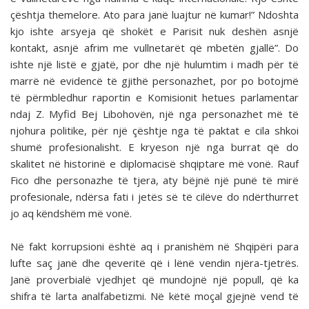
çështja themelore. Ato para janë luajtur në kumar!” Ndoshta
kjo ishte arsyeja që shokët e Parisit nuk deshën asnjë
kontakt, asnjë afrim me vullnetarët që mbetën gjallë”. Do
ishte një listë e gjatë, por dhe një hulumtim i madh për të
marrë në evidencë të gjithë personazhet, por po botojmë
të përmbledhur raportin e Komisionit hetues parlamentar
ndaj Z. Myfid Bej Libohovën, një nga personazhet më të
njohura politike, për një çështje nga të paktat e cila shkoi
shumë profesionalisht. E kryeson një nga burrat që do
skalitet në historinë e diplomacisë shqiptare më vonë. Rauf
Fico dhe personazhe të tjera, aty bëjnë një punë të mirë
profesionale, ndërsa fati i jetës së të cilëve do ndërthurret
jo aq këndshëm më vonë.
Në fakt korrupsioni është aq i pranishëm në Shqipëri para
lufte saç janë dhe qeveritë që i lënë vendin njëra-tjetrës.
Janë proverbialë vjedhjet që mundojnë një popull, që ka
shifra të larta analfabetizmi. Në këtë moçal gjejnë vend të