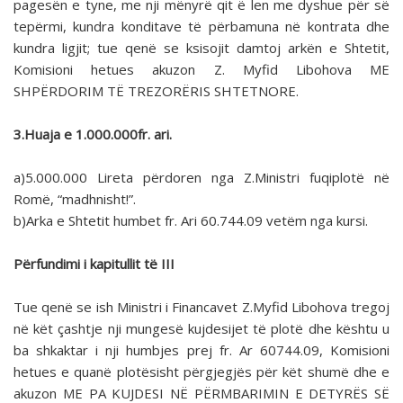
pagesën e tyne, me nji mënyrë qit ë len me dyshue për së
tepërmi, kundra konditave të përbamuna në kontrata dhe
kundra ligjit; tue qenë se ksisojit damtoj arkën e Shtetit,
Komisioni hetues akuzon Z. Myfid Libohova ME
SHPËRDORIM TË TREZORËRIS SHTETNORE.
3.Huaja e 1.000.000fr. ari.
a)5.000.000 Lireta përdoren nga Z.Ministri fuqiplotë në
Romë, “madhnisht!”.
b)Arka e Shtetit humbet fr. Ari 60.744.09 vetëm nga kursi.
Përfundimi i kapitullit të III
Tue qenë se ish Ministri i Financavet Z.Myfid Libohova tregoj
në kët çashtje nji mungesë kujdesijet të plotë dhe kështu u
ba shkaktar i nji humbjes prej fr. Ar 60744.09, Komisioni
hetues e quanë plotësisht përgjegjës për kët shumë dhe e
akuzon ME PA KUJDESI NË PËRMBARIMIN E DETYRËS SË