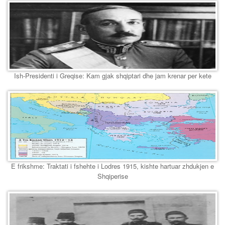
Ish-Presidenti i Greqise: Kam gjak shqiptari dhe jam krenar per kete
E frikshme: Traktati i fshehte i Lodres 1915, kishte hartuar zhdukjen e
Shqiperise