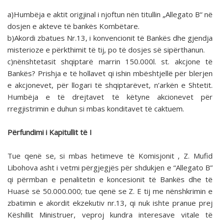
a)Humbëja e aktit origjinal i njoftun nën titullin „Allegato B“ në
dosjen e akteve të bankës Kombëtare.
b)Akordi zbatues Nr.13, i konvencionit të Bankës dhe gjendja
misterioze e përkthimit të tij, po të dosjes së sipërthanun.
c)nënshtetasit shqiptarë marrin 150.000l. st. akcjone të
Bankës? Prishja e të hollavet qi ishin mbështjellë për blerjen
e akcjonevet, për llogari të shqiptarëvet, n’arkën e Shtetit.
Humbëja e të drejtavet të këtyne akcionevet për
rregjistrimin e duhun si mbas konditavet të caktuem.
Përfundimi i Kapitullit të I
Tue qenë se, si mbas hetimeve të Komisjonit , Z. Mufid
Libohova asht i vetmi përgjegjës për shdukjen e “Allegato B”
qi përmban e penalitetin e koncesionit të Bankës dhe të
Huasë së 50.000.000; tue qenë se Z. E tij me nënshkrimin e
zbatimin e akordit ekzekutiv nr.13, qi nuk ishte pranue prej
Këshillit Ministruer, veproj kundra interesave vitale të