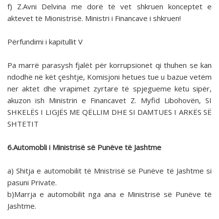
f) Z.Avni Delvina me dorë të vet shkruen konceptet e
aktevet të Mionistrisë. Ministri i Financave i shkruen!
Përfundimi i kapitullit V
Pa marrë parasysh fjalët për korrupsionet qi thuhen se kan
ndodhë në kët çështje, Komisjoni hetues tue u bazue vetëm
ner aktet dhe vrapimet zyrtare të spjegueme këtu sipër,
akuzon ish Ministrin e Financavet Z. Myfid Libohovën, SI
SHKELËS I LIGJËS ME QËLLIM DHE SI DAMTUES I ARKËS SË
SHTETIT
6.Automobli i Ministrisë së Punëve të Jashtme
a) Shitja e automobilit të Mnistrisë së Punëve të Jashtme si
pasuni Private.
b)Marrja e automobilit nga ana e Ministrisë së Punëve të
Jashtme.