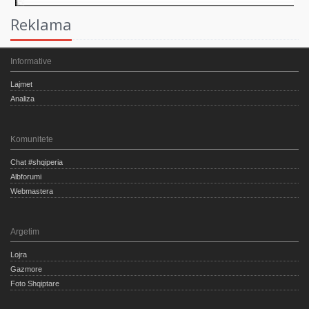
Reklama
Informative
Lajmet
Analiza
Komunitete
Chat #shqiperia
Albforumi
Webmastera
Argetim
Lojra
Gazmore
Foto Shqiptare