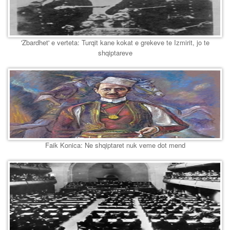
'Zbardhet' e verteta: Turqit kane kokat e grekeve te Izmirit, jo te
shqiptareve
Faik Konica: Ne shqiptaret nuk veme dot mend