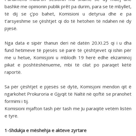
bashkë me opinionin publik prêt pa durim, para se të mbyllet,
të dij se ç’po bahet, Komisioni u detyrua dhe e pa
t’arsyeshme se çështjet qi do të hetohen të ndahen në dy
pjesë.
Nga data e sipër thanun deri në datën 20.XI.25 qi i u dha
fund hetimeve të pjesës së parë të çështjevet qi ishin për
me u hetue, Komisjoni u mblodh 19 herë edhe ekzaminoj
pikat e poshtëshënueme, mbi të cilat po paraqet këtë
raportë.
Sa për çështjet e pjesës së dytë, Komisjoni mendon qit ë
ngarkohet Prokuroria e Gjyqit të Naltë në qoftë se pranohet
formimi i tij.
Komisioni mjafton tash për tash me Ju paraqitë vetëm listën
e tyre.
1-Shdukja e mëshehja e akteve zyrtare