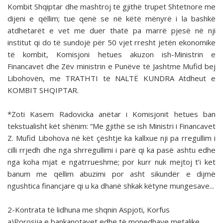
Kombit Shqiptar dhe mashtroj të gjithë trupet Shtetnore me
dijeni e qëllim; tue qenë se në këtë mënyrë i la bashkë
atdhetarët e vet me duer thatë pa marrë pjesë në nji
institut qi do të sundojë për 50 vjet rresht jetën ekonomike
të kombit, Komisjoni hetues akuzon ish-Ministrin e
Financavet dhe Zëv ministrin e Punëve të Jashtme Mufid bej
Libohovën, me TRATHTI të NALTË KUNDRA Atdheut e
KOMBIT SHQIPTAR.
*Zoti Kasem Radovicka anëtar i Komisjonit hetues ban
tekstualisht kët shënim: “Me gjithë se ish Ministri i Financavet
Z. Mufid Libohova në kët çështje ka kallxue nji pa rregullim i
cilli rrjedh dhe nga shrregullimi i parë qi ka pasë ashtu edhe
nga koha mjat e ngatrrueshme; por kurr nuk mejtoj t’i ket
banum me qëllim abuzimi por asht sikundër e dijmë
ngushtica financjare qi u ka dhanë shkak këtyne mungesave...
2-Kontrata të lidhuna me shqnin Aspjoti, Korfus
a)Porosija e bankanotavet edhe të monedhave metalike.