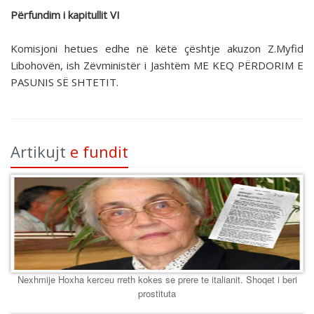
Përfundim i kapitullit VI
Komisjoni hetues edhe në këtë çështje akuzon Z.Myfid
Libohovën, ish Zëvministër i Jashtëm ME KEQ PËRDORIM E
PASUNIS SË SHTETIT.
Artikujt
e fundit
Nexhmije Hoxha kerceu rreth kokes se prere te italianit. Shoqet i beri
prostituta