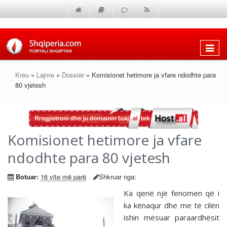
Shfaq
menun
Kreu
»
Lajme
»
Dossier
» Komisionet hetimore ja vfare ndodhte para
80 vjetesh
Komisionet hetimore ja vfare
ndodhte para 80 vjetesh
Botuar:
16 vite më parë
Shkruar nga:
Ka qenë një fenomen që i
ka kënaqur dhe me të cilën
ishin mësuar paraardhësit