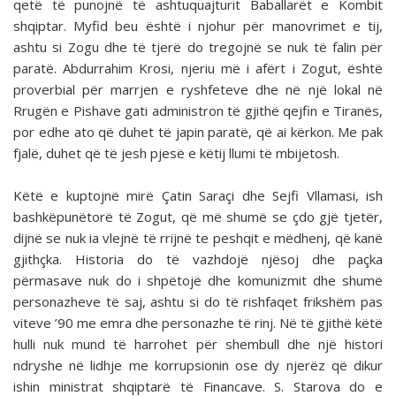
qetë të punojnë të ashtuquajturit Baballarët e Kombit
shqiptar. Myfid beu është i njohur për manovrimet e tij,
ashtu si Zogu dhe të tjerë do tregojnë se nuk të falin për
paratë. Abdurrahim Krosi, njeriu më i afërt i Zogut, është
proverbial për marrjen e ryshfeteve dhe në një lokal në
Rrugën e Pishave gati administron të gjithë qejfin e Tiranës,
por edhe ato që duhet të japin paratë, që ai kërkon. Me pak
fjalë, duhet që të jesh pjesë e këtij llumi të mbijetosh.
Këtë e kuptojnë mirë Çatin Saraçi dhe Sejfi Vllamasi, ish
bashkëpunëtorë të Zogut, që më shumë se çdo gjë tjetër,
dijnë se nuk ia vlejnë të rrijnë te peshqit e mëdhenj, që kanë
gjithçka. Historia do të vazhdojë njësoj dhe paçka
përmasave nuk do i shpëtojë dhe komunizmit dhe shumë
personazheve të saj, ashtu si do të rishfaqet frikshëm pas
viteve ’90 me emra dhe personazhe të rinj. Në të gjithë këtë
hulli nuk mund të harrohet për shembull dhe një histori
ndryshe në lidhje me korrupsionin ose dy njerëz që dikur
ishin ministrat shqiptarë të Financave. S. Starova do e