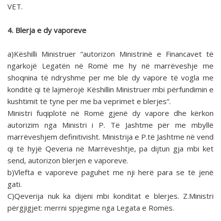
VET.
4. Blerja e dy vaporeve
a)Këshilli Ministruer “autorizon Ministrinë e Financavet të
ngarkojë Legatën në Romë me hy në marrëveshje me
shoqnina të ndryshme per me ble dy vapore të vogla me
konditë qi të lajmërojë Këshillin Ministruer mbi përfundimin e
kushtimit të tyne per me ba veprimet e blerjes”.
Ministri fuqiplotë në Romë gjenë dy vapore dhe kërkon
autorizim nga Ministri i P. Të Jashtme për me mbyllë
marrëveshjem definitivisht. Ministrija e P.të Jashtme në vend
qi të hyjë Qeveria në Marrëveshtje, pa dijtun gja mbi ket
send, autorizon blerjen e vaporeve.
b)Vlefta e vaporeve paguhet me nji herë para se të jenë
gati.
C)Qeverija nuk ka dijeni mbi konditat e blerjes. Z.Ministri
përgjigjet: merrni spjegime nga Legata e Romës.