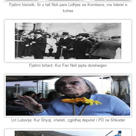
Fjalimi historik: Si u tall Noli para Lidhjes se Kombeve, me lideret e
kohes
Fjalimi brilant: Kur Fan Noli jepte doreheqjen
Liri Lubonja: Kur Shyqi, xhelati, zgjidhej deputet i PD ne Shkoder