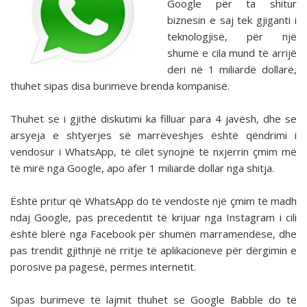
Google për ta shitur
biznesin e saj tek gjiganti i
teknologjisë, për një
shumë e cila mund të arrijë
deri në 1 miliardë dollarë,
thuhet sipas disa burimeve brenda kompanisë.
Thuhet se i gjithë diskutimi ka filluar para 4 javësh, dhe se
arsyeja e shtyerjes së marrëveshjes është qëndrimi i
vendosur i WhatsApp, të cilët synojnë të nxjerrin çmim më
të mirë nga Google, apo afër 1 miliardë dollar nga shitja.
Është pritur që WhatsApp do të vendoste një çmim të madh
ndaj Google, pas precedentit të krijuar nga Instagram i cili
është blerë nga Facebook për shumën marramendëse, dhe
pas trendit gjithnjë në rritje të aplikacioneve për dërgimin e
porosive pa pagesë, përmes internetit.
Sipas burimeve të lajmit thuhet se Google Babble do të