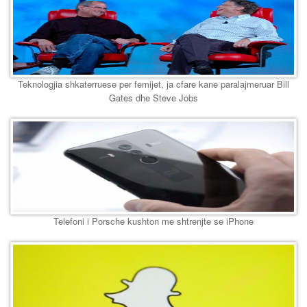
Teknologjia shkaterruese per femijet, ja cfare kane paralajmeruar Bill
Gates dhe Steve Jobs
Telefoni i Porsche kushton me shtrenjte se iPhone