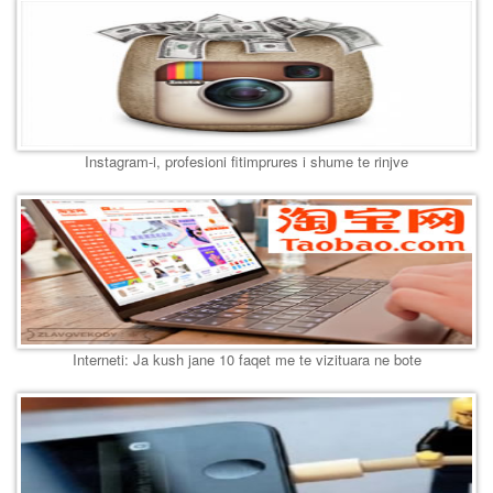
Instagram-i, profesioni fitimprures i shume te rinjve
Interneti: Ja kush jane 10 faqet me te vizituara ne bote