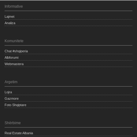
Informative
Lajmet
Analiza
Komunitete
Chat #shqiperia
Albforumi
Webmastera
Argetim
Lojra
Gazmore
Foto Shqiptare
Shërbime
Real Estate Albania