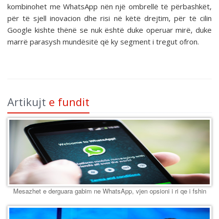
kombinohet me WhatsApp nën një ombrellë të përbashkët,
për të sjell inovacion dhe risi në këtë drejtim, për të cilin
Google kishte thënë se nuk është duke operuar mirë, duke
marrë parasysh mundësitë që ky segment i tregut ofron.
Artikujt
e fundit
Mesazhet e derguara gabim ne WhatsApp, vjen opsioni i ri qe i fshin