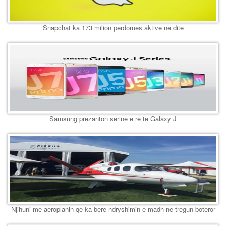
Snapchat ka 173 milion perdorues aktive ne dite
Samsung prezanton serine e re te Galaxy J
Njihuni me aeroplanin qe ka bere ndryshimin e madh ne tregun boteror