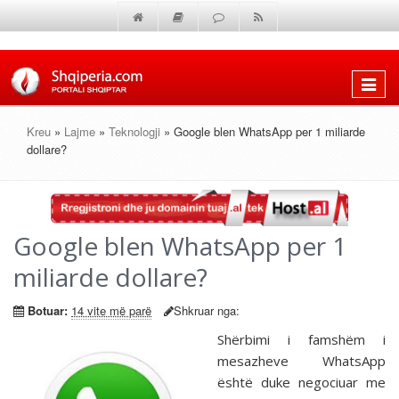
Shfaq
menun
Kreu
»
Lajme
»
Teknologji
» Google blen WhatsApp per 1 miliarde
dollare?
Google blen WhatsApp per 1
miliarde dollare?
Botuar:
14 vite më parë
Shkruar nga:
Shërbimi i famshëm i
mesazheve WhatsApp
është duke negociuar me