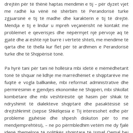
drejtën për të thënë haptas mendimin e tij – për dyzet vjet
me radhë ka vënë në shërbim të Perandorisë turke
zgjuarsinë e tij të madhe dhe karakterin e tij të drejtë.
Mendja e tij e lindur u mpreh veçanërisht në kontakt me
problemet e qeverisjes dhe nëpërmjet një përvoje aq të
gjatë dhe ai është një burrë i vërtetë shteti, me mendime të
qarta dhe të thella kur flet për të ardhmen e Perandorisë
turke dhe të Shqipërisë tonë.
Pa hyrë tani për tani në hollësira mbi idetë e mëmëdhetarit
tonë të shquar në lidhje me marrëdhëniet e shqiptarëve me
fuqitë e vogla ballkanike, mbi reformat administrative dhe
përmirësimin e gjendjes ekonomike në Shqipëri, mbi shkollat
kombëtare dhe mbi vështirësitë që hasim për shkak të
ndryshimit të dialekteve shqiptarë dhe pasaktësisë së
drejtshkrimit (sepse Shkëlqesia e Tij interesohet edhe për
probleme gjuhësie dhe shpesh diskuton për to me
mendjemprehtësi), – ne po përmbledhim vetëm me dy fjalë
idenë themelore të politikës shqiptare të Ismail Qemal bej