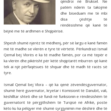
qëndroi në Bruksel. Ne
patëm nderin ta takojmë
dhe biseduam me të mbi
disa çështje të
rëndësishme që kanë të
bëjnë me të ardhmen e Shqipërisë.
Shpesh shumë njerëz të mëdhenj, për së largu e kanë famën
më të madhe se vlerën e tyre të vërtetë. Përkundrazi Ismail
Qemal bej Vlorës e ka të madhe famën, por ca më tepër e
ka vlerën dhe pikërisht për këtë shqiptarët mburren që kanë
tek ai një përfaqësues të shquar dhe të madh të racës së
tyre.
Ismail Qemal bej Vlora – që ka qenë zëvendësguvernator,
shumë herë guvernator, kryetar i Komisionit të Danubit, vali,
këshilltar shteti dhe së fundi në funksionin e rëndësishëm të
guvernatorit të përgjithshëm të Turqisë në Afrikë, poste
këto ku ka pëlqyer më shumë syrgjynimin me dëshirë dhe të