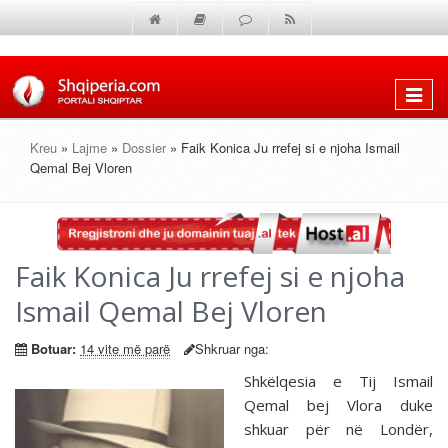
Shfaq
menun
Kreu
»
Lajme
»
Dossier
» Faik Konica Ju rrefej si e njoha Ismail
Qemal Bej Vloren
Faik Konica Ju rrefej si e njoha
Ismail Qemal Bej Vloren
Botuar:
14 vite më parë
Shkruar nga:
Shkëlqesia e Tij Ismail
Qemal bej Vlora duke
shkuar për në Londër,