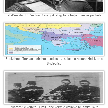
Ish-Presidenti i Greqise: Kam gjak shqiptari dhe jam krenar per kete
E frikshme: Traktati i fshehte i Lodres 1915, kishte hartuar zhdukjen e
Shqiperise
'Zbardhet' e verteta: Turqit kane kokat e grekeve te Izmirit, jo te