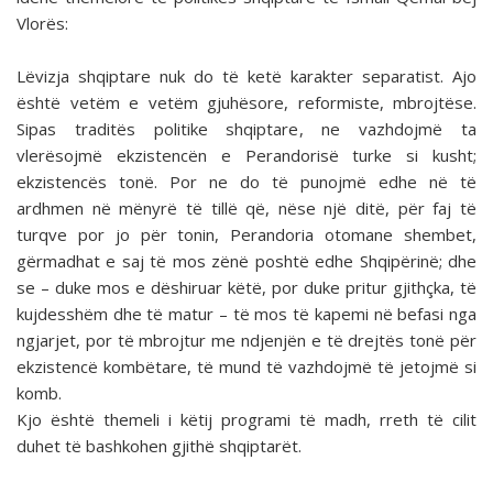
Vlorës:
Lëvizja shqiptare nuk do të ketë karakter separatist. Ajo
është vetëm e vetëm gjuhësore, reformiste, mbrojtëse.
Sipas traditës politike shqiptare, ne vazhdojmë ta
vlerësojmë ekzistencën e Perandorisë turke si kusht;
ekzistencës tonë. Por ne do të punojmë edhe në të
ardhmen në mënyrë të tillë që, nëse një ditë, për faj të
turqve por jo për tonin, Perandoria otomane shembet,
gërmadhat e saj të mos zënë poshtë edhe Shqipërinë; dhe
se – duke mos e dëshiruar këtë, por duke pritur gjithçka, të
kujdesshëm dhe të matur – të mos të kapemi në befasi nga
ngjarjet, por të mbrojtur me ndjenjën e të drejtës tonë për
ekzistencë kombëtare, të mund të vazhdojmë të jetojmë si
komb.
Kjo është themeli i këtij programi të madh, rreth të cilit
duhet të bashkohen gjithë shqiptarët.