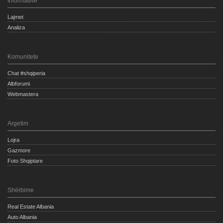
Informative
Lajmet
Analiza
Komunitete
Chat #shqiperia
Albforumi
Webmastera
Argetim
Lojra
Gazmore
Foto Shqiptare
Shërbime
Real Estate Albania
Auto Albania