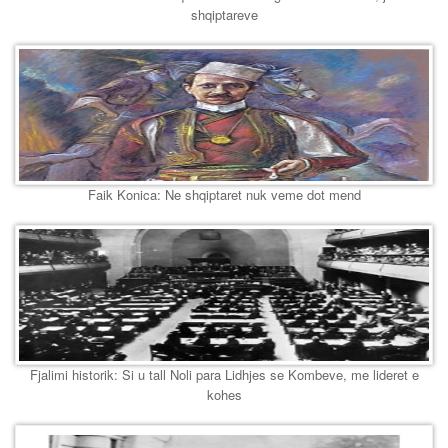
shqiptareve
Faik Konica: Ne shqiptaret nuk veme dot mend
Fjalimi historik: Si u tall Noli para Lidhjes se Kombeve, me lideret e
kohes