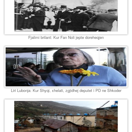
Fjalimi brilant: Kur Fan Noli jepte doreheqjen
Liri Lubonja: Kur Shyqi, xhelati, zgjidhej deputet i PD ne Shkoder