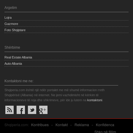
Argetim
Lojra
Gazmore
Foto Shqiptare
Shërbime
Real Estate Albania
Auto Albania
Kontaktoni me ne:
Shqiperia.com është një ndër portalet me më shumë informacion rreth
Shqipërisë (Albania) në internet. Ne jemi vazhdimisht në kërkim të
informacioneve të reja dhe shkrimeve, për ide ju lutem na
kontaktoni
.
Shqiperia.com:
Kontribues
»
Kontakt
»
Reklama
»
Konfidenca
Shko në fillim