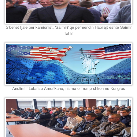
S'behet fjale per kamionist, 'Saimiri' qe permendin Habilajt eshte Saimir
Tahiri
Anulimi i Lotarise Amerikane, nisma e Trump shkon ne Kongres