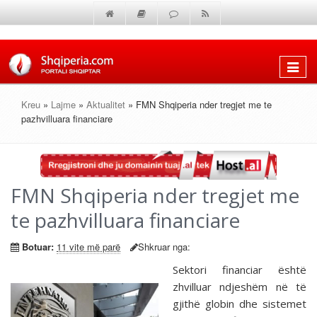
Shfaq
menun
Kreu
»
Lajme
»
Aktualitet
» FMN Shqiperia nder tregjet me te
pazhvilluara financiare
FMN Shqiperia nder tregjet me
te pazhvilluara financiare
Botuar:
11 vite më parë
Shkruar nga:
Sektori financiar është
zhvilluar ndjeshëm në të
gjithë globin dhe sistemet