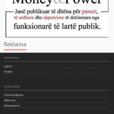
Reklama
Informative
Lajmet
Analiza
Komunitete
Chat #shqiperia
Albforumi
Webmastera