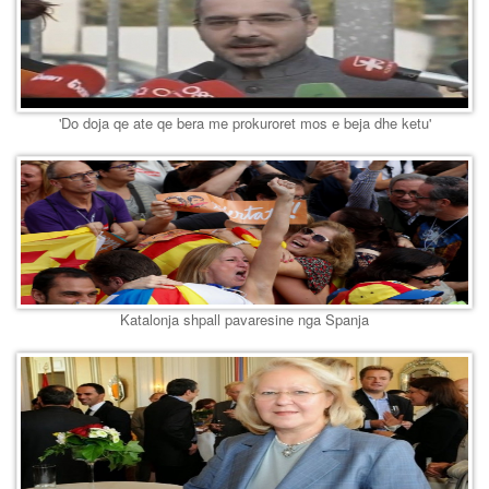
'Do doja qe ate qe bera me prokuroret mos e beja dhe ketu'
Katalonja shpall pavaresine nga Spanja