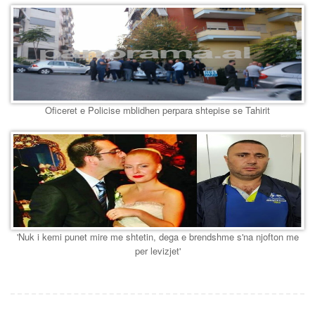
Oficeret e Policise mblidhen perpara shtepise se Tahirit
'Nuk i kemi punet mire me shtetin, dega e brendshme s'na njofton me
per levizjet'