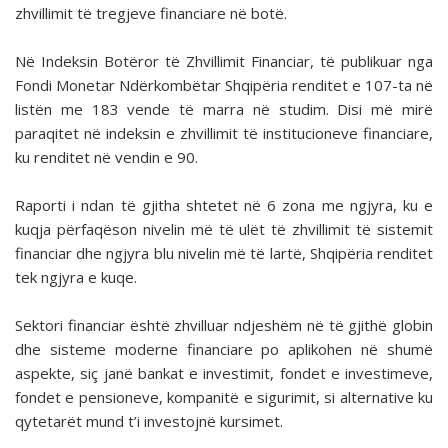
zhvillimit të tregjeve financiare në botë.
Në Indeksin Botëror të Zhvillimit Financiar, të publikuar nga
Fondi Monetar Ndërkombëtar Shqipëria renditet e 107-ta në
listën me 183 vende të marra në studim. Disi më mirë
paraqitet në indeksin e zhvillimit të institucioneve financiare,
ku renditet në vendin e 90.
Raporti i ndan të gjitha shtetet në 6 zona me ngjyra, ku e
kuqja përfaqëson nivelin më të ulët të zhvillimit të sistemit
financiar dhe ngjyra blu nivelin më të lartë, Shqipëria renditet
tek ngjyra e kuqe.
Sektori financiar është zhvilluar ndjeshëm në të gjithë globin
dhe sisteme moderne financiare po aplikohen në shumë
aspekte, siç janë bankat e investimit, fondet e investimeve,
fondet e pensioneve, kompanitë e sigurimit, si alternative ku
qytetarët mund t’i investojnë kursimet.