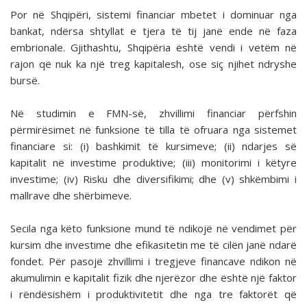
Por në Shqipëri, sistemi financiar mbetet i dominuar nga
bankat, ndërsa shtyllat e tjera të tij janë ende në faza
embrionale. Gjithashtu, Shqipëria është vendi i vetëm në
rajon që nuk ka një treg kapitalesh, ose siç njihet ndryshe
bursë.
Në studimin e FMN-së, zhvillimi financiar përfshin
përmirësimet në funksione të tilla të ofruara nga sistemet
financiare si: (i) bashkimit të kursimeve; (ii) ndarjes së
kapitalit në investime produktive; (iii) monitorimi i këtyre
investime; (iv) Risku dhe diversifikimi; dhe (v) shkëmbimi i
mallrave dhe shërbimeve.
Secila nga këto funksione mund të ndikojë në vendimet për
kursim dhe investime dhe efikasitetin me të cilën janë ndarë
fondet. Për pasojë zhvillimi i tregjeve financave ndikon në
akumulimin e kapitalit fizik dhe njerëzor dhe është një faktor
i rëndësishëm i produktivitetit dhe nga tre faktorët që