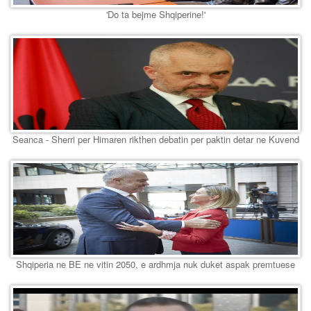
'Do ta bejme Shqiperine!'
Seanca - Sherri per Himaren rikthen debatin per paktin detar ne Kuvend
Shqiperia ne BE ne vitin 2050, e ardhmja nuk duket aspak premtuese