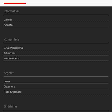
Informative
Lajmet
Analiza
Komunitete
Chat #shqiperia
Albforumi
Webmastera
Argetim
Lojra
Gazmore
Foto Shqiptare
Shërbime