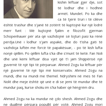
kishin lëftuar gjer dje, sot
të lodhur dhe i hodhnë
armët. Mundet. Po ka dhe
ca të tjerë truri i të cilëve
është trashur dhe s’janë të zotërit të kuptojnë kur një lodrë
merr funt : Më kujtojnë fjalën e filozofit gjerman
Schopenhauer për ata që vazhdojnë së lojturi pasi ka rënë
perdja.Unë i lodhur s’jam aspakë, dhe do t’isha gati të
vazhdoja luftën me forcë të papakësuar, - po të kish lufta
nonjë qëllim. Po qëllim lufta s’ka dhe s’munt të ketë. Fan Noli
dhe unë kemi lëftuar disa vjet që t’i jam Shqipërisë një
guvernë të një tipi të përparuar. Ahmed Zogu ka lëftuar për
një guvernë të një tipi më konservativ. Ahmed Zogu na
mundi, dhe na mundi me themel. Ndryshimi në mes të Fan
Nolit dhe meje është që unë e di se jemi të mundur dhe të
mundur paq, kurse shoku im s’ka haber që hëngrëm dru.
Ahmed Zogu na ka mundur në çdo shesh. Ahmed Zogu dhe
ne duallmë përpara popullit për votë. Ahmed Zogu mori