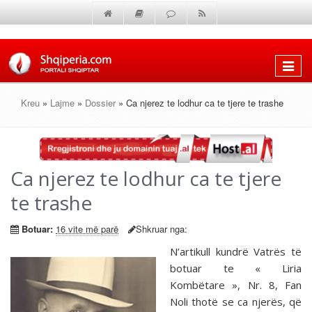
Shfaq
menun
Kreu
»
Lajme
»
Dossier
» Ca njerez te lodhur ca te tjere te trashe
Ca njerez te lodhur ca te tjere
te trashe
Botuar:
16 vite më parë
Shkruar nga:
N’artikull kundrë Vatrës të
botuar te « Liria
Kombëtare », Nr. 8, Fan
Noli thotë se ca njerës, që