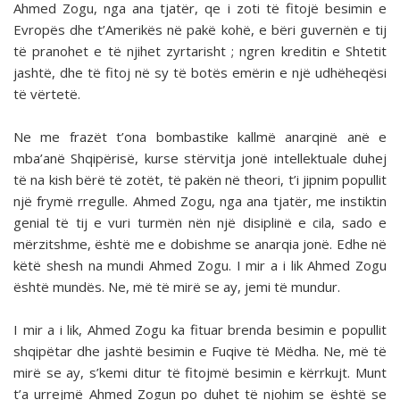
Ahmed Zogu, nga ana tjatër, qe i zoti të fitojë besimin e
Evropës dhe t’Amerikës në pakë kohë, e bëri guvernën e tij
të pranohet e të njihet zyrtarisht ; ngren kreditin e Shtetit
jashtë, dhe të fitoj në sy të botës emërin e një udhëheqësi
të vërtetë.
Ne me frazët t’ona bombastike kallmë anarqinë anë e
mba’anë Shqipërisë, kurse stërvitja jonë intellektuale duhej
të na kish bërë të zotët, të pakën në theori, t’i jipnim popullit
një frymë rregulle. Ahmed Zogu, nga ana tjatër, me instiktin
genial të tij e vuri turmën nën një disiplinë e cila, sado e
mërzitshme, është me e dobishme se anarqia jonë. Edhe në
këtë shesh na mundi Ahmed Zogu. I mir a i lik Ahmed Zogu
është mundës. Ne, më të mirë se ay, jemi të mundur.
I mir a i lik, Ahmed Zogu ka fituar brenda besimin e popullit
shqipëtar dhe jashtë besimin e Fuqive të Mëdha. Ne, më të
mirë se ay, s’kemi ditur të fitojmë besimin e kërrkujt. Munt
t’a urrejmë Ahmed Zogun po duhet të njohim se është se