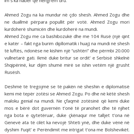
im s’ka haber që hëngrëm dru.
Ahmed Zogu na ka mundur në çdo shesh. Ahmed Zogu dhe
ne duallmë përpara popullit për votë. Ahmed Zogu mori
kurdoherë shumicën dhe kurdoherë na mundi.
Ahmed Zogu me ca bashibozukë dhe me 104 Rusë (një qint
e katër – fakt nga burim dipllomatik i huaj) na mundi në shesh
të luftës, ndonëse ne kishim një “ushtëri” dhe përmbi 20.000
vullnetarë gati. Ikmë duke britur se ordit’ e Serbisë shkelnë
Shqipërinë, kur dijim shumë mirë se ishin vetëm një grusht
Rusësh.
Deshmë të tregojmë se të pakën në sheshin e diplomatisë
kemi më tepër zotësi se Ahmed Zogu. Po dhe në këtë shesh
maloku genial na mundi. Ne çfaqmë zotësinë që kemi duke
mos e bërë dot guvernën t’onë të pranohet dhe të njihet
nga bota e qytetëruar, duke çkënaqur me talljet t’ona në
Genevë ata të cilët ka nevojë Shteti ynë, dhe duke vënë në
dyshim Fuqit’ e Perëndimit me intrigat t’ona me Bolshevikët.