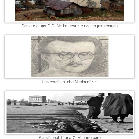
Dosja e gruas D.D: Ne hetuesi me ndalen jashteqitjen
Universalizmi dhe Nacionalizmi
Kur clirohej Tirana 71 vite me pare