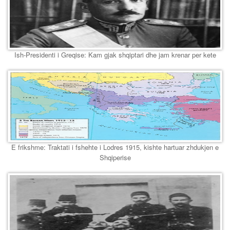
Ish-Presidenti i Greqise: Kam gjak shqiptari dhe jam krenar per kete
E frikshme: Traktati i fshehte i Lodres 1915, kishte hartuar zhdukjen e
Shqiperise