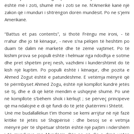
është më i zoti, shumë më i zoti se ne. N’Amerikë kanë një
zakon që i munduri i shtrëngon dorën mundësit. Po ne s’jemi
Amerikanë.
“Battus et pas contents”, si thotë Frëngu me ironi, - të
rrahur dhe jo të kënaqur, - neve s’na pëlqen të heshtim po
duam të dalim në marketë dhe të zëmë vajtimet. Po të
kishim prova se populli është i helmuar nga ndodhja e sotme
dhe pret shpëtim prej nesh, vazhdimi i kundërshtimit do të
kish një kuptim. Po populli është i kënaqur, dhe pozita e
Ahmed Zogut është e patundëshme. E vetëmja mënyrë që
të përmbyset Ahmed Zogu, është një kompllot kundrë jetës
së tij, dhe e di që këtë mendim e ushqejnë shumë. Po unë
në kompllote s’bëhem shok i kërkujt ; se përveç principeve
që ma ndalojnë e di që fundi do të jetë çkatërrimi i Shtetit.
Unë me budallallëkun t’im thomë se kemi arrijtur në një fazë
kritike të jetës së Shqipërisë : dhe besoj se e vetmja
mënyrë për të shpëtuar shtetin është një pajtim i ndershëm