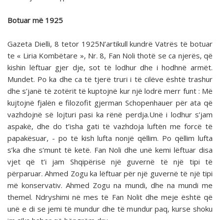
Botuar më 1925
Gazeta Dielli, 8 tetor 1925N’artikull kundrë Vatrës të botuar
te « Liria Kombëtare », Nr. 8, Fan Noli thotë se ca njerës, që
kishin lëftuar gjer dje, sot të lodhur dhe i hodhnë armët.
Mundet. Po ka dhe ca të tjerë truri i të cilëve është trashur
dhe s’janë të zotërit të kuptojnë kur një lodrë merr funt : Më
kujtojnë fjalën e filozofit gjerman Schopenhauer për ata që
vazhdojnë së lojturi pasi ka rënë perdja.Unë i lodhur s’jam
aspakë, dhe do t’isha gati të vazhdoja luftën me forcë të
papakësuar, - po të kish lufta nonjë qëllim. Po qëllim lufta
s’ka dhe s’munt të ketë. Fan Noli dhe unë kemi lëftuar disa
vjet që t’i jam Shqipërisë një guvernë të një tipi të
përparuar. Ahmed Zogu ka lëftuar për një guvernë të një tipi
më konservativ. Ahmed Zogu na mundi, dhe na mundi me
themel. Ndryshimi në mes të Fan Nolit dhe meje është që
unë e di se jemi të mundur dhe të mundur paq, kurse shoku