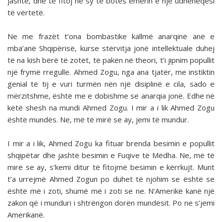
jashtë, dhe të fitoj në sy të botës emërin e një udhëheqësi
të vërtetë.
Ne me frazët t’ona bombastike kallmë anarqinë anë e
mba’anë Shqipërisë, kurse stërvitja jonë intellektuale duhej
të na kish bërë të zotët, të pakën në theori, t’i jipnim popullit
një frymë rregulle. Ahmed Zogu, nga ana tjatër, me instiktin
genial të tij e vuri turmën nën një disiplinë e cila, sado e
mërzitshme, është me e dobishme se anarqia jonë. Edhe në
këtë shesh na mundi Ahmed Zogu. I mir a i lik Ahmed Zogu
është mundës. Ne, më të mirë se ay, jemi të mundur.
I mir a i lik, Ahmed Zogu ka fituar brenda besimin e popullit
shqipëtar dhe jashtë besimin e Fuqive të Mëdha. Ne, më të
mirë se ay, s’kemi ditur të fitojmë besimin e kërrkujt. Munt
t’a urrejmë Ahmed Zogun po duhet të njohim se është se
është më i zoti, shumë më i zoti se ne. N’Amerikë kanë një
zakon që i munduri i shtrëngon dorën mundësit. Po ne s’jemi
Amerikanë.