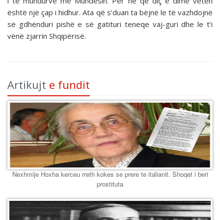
i të mundurve me Mundësin. Për ne që diç e dimë veten
është një çap i hidhur. Ata që s’duan ta bëjnë le të vazhdojnë
së gdhënduri pishë e së gatituri teneqe vaj-guri dhe le t’i
vënë zjarrin Shqipërisë.
Artikujt
e fundit
Nexhmije Hoxha kerceu rreth kokes se prere te italianit. Shoqet i beri
prostituta