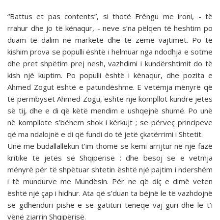
“Battus et pas contents”, si thotë Frëngu me ironi, - të
rrahur dhe jo të kënaqur, - neve s’na pëlqen të heshtim po
duam të dalim në marketë dhe të zëmë vajtimet. Po të
kishim prova se populli është i helmuar nga ndodhja e sotme
dhe pret shpëtim prej nesh, vazhdimi i kundërshtimit do të
kish një kuptim. Po populli është i kënaqur, dhe pozita e
Ahmed Zogut është e patundëshme. E vetëmja mënyrë që
të përmbyset Ahmed Zogu, është një kompllot kundrë jetës
së tij, dhe e di që këtë mendim e ushqejnë shumë. Po unë
në kompllote s’bëhem shok i kërkujt ; se përveç principeve
që ma ndalojnë e di që fundi do të jetë çkatërrimi i Shtetit.
Unë me budallallëkun t’im thomë se kemi arrijtur në një fazë
kritike të jetës së Shqipërisë : dhe besoj se e vetmja
mënyrë për të shpëtuar shtetin është një pajtim i ndershëm
i të mundurve me Mundësin. Për ne që diç e dimë veten
është një çap i hidhur. Ata që s’duan ta bëjnë le të vazhdojnë
së gdhënduri pishë e së gatituri teneqe vaj-guri dhe le t’i
vënë zjarrin Shqipërisë.