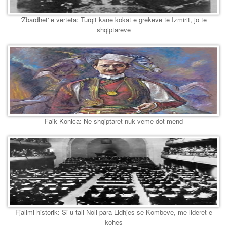
'Zbardhet' e verteta: Turqit kane kokat e grekeve te Izmirit, jo te
shqiptareve
Faik Konica: Ne shqiptaret nuk veme dot mend
Fjalimi historik: Si u tall Noli para Lidhjes se Kombeve, me lideret e
kohes