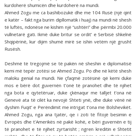
kurdoherë shumicën dhe kurdoherë na mundi.
Ahmed Zogu me ca bashibozukë dhe me 104 Rusë (një qint
e katër – fakt nga burim dipllomatik i huaj) na mundi në shesh
të luftës, ndonëse ne kishim një “ushtëri” dhe përmbi 20.000
vullnetarë gati. Ikmë duke britur se ordit’ e Serbisë shkelnë
Shqipërinë, kur dijim shumë mirë se ishin vetëm një grusht
Rusësh.
Deshmë të tregojmë se të pakën në sheshin e diplomatisë
kemi më tepër zotësi se Ahmed Zogu. Po dhe në këtë shesh
maloku genial na mundi. Ne çfaqmë zotësinë që kemi duke
mos e bërë dot guvernën t’onë të pranohet dhe të njihet
nga bota e qytetëruar, duke çkënaqur me talljet t’ona në
Genevë ata të cilët ka nevojë Shteti ynë, dhe duke vënë në
dyshim Fuqit’ e Perëndimit me intrigat t’ona me Bolshevikët.
Ahmed Zogu, nga ana tjatër, qe i zoti të fitojë besimin e
Evropës dhe t’Amerikës në pakë kohë, e bëri guvernën e tij
të pranohet e të njihet zyrtarisht ; ngren kreditin e Shtetit