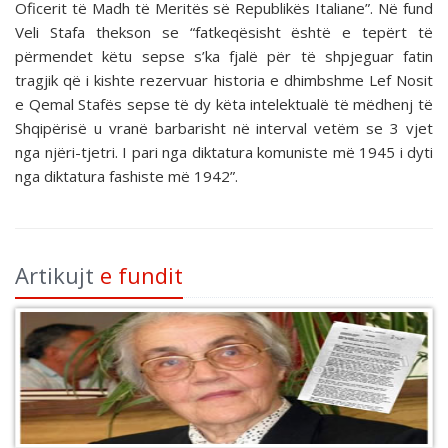
Oficerit të Madh të Meritës së Republikës Italiane”. Në fund
Veli Stafa thekson se “fatkeqësisht është e tepërt të
përmendet këtu sepse s’ka fjalë për të shpjeguar fatin
tragjik që i kishte rezervuar historia e dhimbshme Lef Nosit
e Qemal Stafës sepse të dy këta intelektualë të mëdhenj të
Shqipërisë u vranë barbarisht në interval vetëm se 3 vjet
nga njëri-tjetri. I pari nga diktatura komuniste më 1945 i dyti
nga diktatura fashiste më 1942”.
Artikujt
e fundit