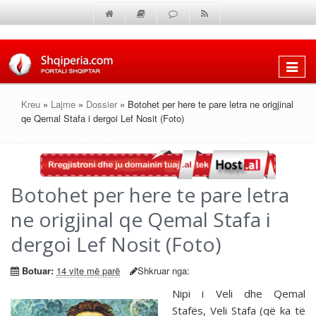
Shfaq
menun
Kreu
»
Lajme
»
Dossier
» Botohet per here te pare letra ne origjinal
qe Qemal Stafa i dergoi Lef Nosit (Foto)
Botohet per here te pare letra
ne origjinal qe Qemal Stafa i
dergoi Lef Nosit (Foto)
Botuar:
14 vite më parë
Shkruar nga:
Nipi i Veli dhe Qemal
Stafës, Veli Stafa (që ka të