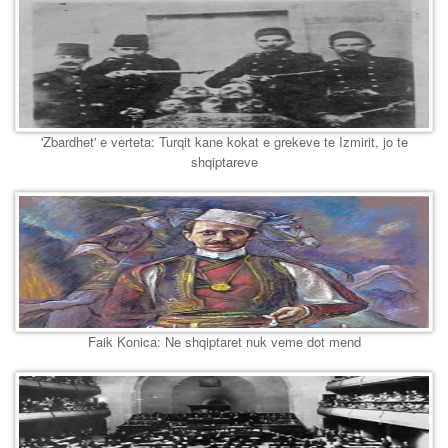
'Zbardhet' e verteta: Turqit kane kokat e grekeve te Izmirit, jo te
shqiptareve
Faik Konica: Ne shqiptaret nuk veme dot mend