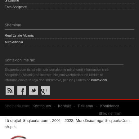
Gazmore
Foto Shqiptare
Shërbime
Real Estate Albania
Auto Albania
Kontaktoni me ne:
Shqiperia.com është një ndër portalet me më shumë informacion rreth
Shqipërisë (Albania) në internet. Ne jemi vazhdimisht në kërkim të
informacioneve të reja dhe shkrimeve, për ide ju lutem na
kontaktoni
.
Shqiperia.com:
Kontribues
»
Kontakt
»
Reklama
»
Konfidenca
Shko në fillim
Të drejtat Shqiperia.com . 2001 - 2022. Mundësuar nga
ShqiperiaCom
sh.p.k.