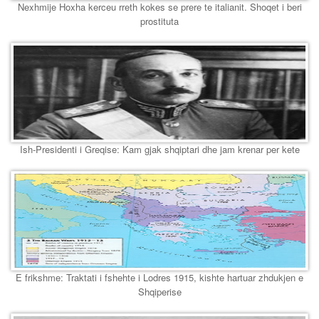
Nexhmije Hoxha kerceu rreth kokes se prere te italianit. Shoqet i beri
prostituta
Ish-Presidenti i Greqise: Kam gjak shqiptari dhe jam krenar per kete
E frikshme: Traktati i fshehte i Lodres 1915, kishte hartuar zhdukjen e
Shqiperise