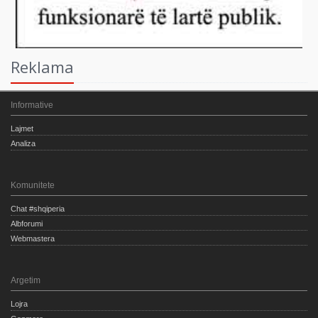
Reklama
Informative
Lajmet
Analiza
Komunitete
Chat #shqiperia
Albforumi
Webmastera
Argetim
Lojra