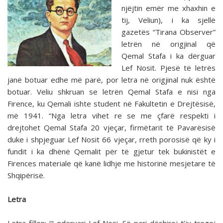
njëjtin emër me xhaxhin e
tij, Veliun), i ka sjellë
gazetës “Tirana Observer”
letrën në origjinal që
Qemal Stafa i ka dërguar
Lef Nosit. Pjesë të letrës
janë botuar edhe më parë, por letra në origjinal nuk është
botuar. Veliu shkruan se letrën Qemal Stafa e nisi nga
Firence, ku Qemali ishte student në Fakultetin e Drejtësisë,
më 1941. “Nga letra vihet re se me çfarë respekti i
drejtohet Qemal Stafa 20 vjeçar, firmëtarit të Pavarësisë
duke i shpjeguar Lef Nosit 66 vjeçar, rreth porosisë që ky i
fundit i ka dhënë Qemalit për të gjetur tek bukinistët e
Firences materiale që kanë lidhje me historinë mesjetare të
Shqipërisë.
Letra