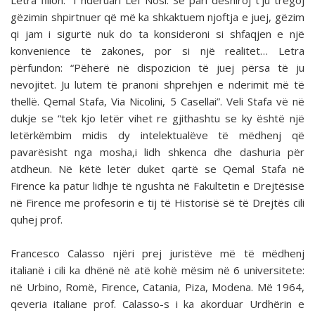
Letra fillon: “I nderuari Lef Nosi. Së pari dëshiroj t’ju tregoj
gëzimin shpirtnuer që më ka shkaktuem njoftja e juej, gëzim
qi jam i sigurtë nuk do ta konsideroni si shfaqjen e një
konvenience të zakones, por si një realitet… Letra
përfundon: “Pëherë në dispozicion të juej përsa të ju
nevojitet. Ju lutem të pranoni shprehjen e nderimit më të
thellë. Qemal Stafa, Via Nicolini, 5 Casellai”. Veli Stafa vë në
dukje se “tek kjo letër vihet re gjithashtu se ky është një
letërkëmbim midis dy intelektualëve të mëdhenj që
pavarësisht nga mosha,i lidh shkenca dhe dashuria për
atdheun. Në këtë letër duket qartë se Qemal Stafa në
Firence ka patur lidhje të ngushta në Fakultetin e Drejtësisë
në Firence me profesorin e tij të Historisë së të Drejtës cili
quhej prof.
Francesco Calasso njëri prej juristëve më të mëdhenj
italianë i cili ka dhënë në atë kohë mësim në 6 universitete:
në Urbino, Romë, Firence, Catania, Piza, Modena. Më 1964,
qeveria italiane prof. Calasso-s i ka akorduar Urdhërin e