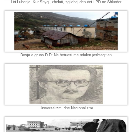
Liri Lubonja: Kur Shyqi, xhelati, zgjidhej deputet i PD ne Shkoder
Dosja e gruas D.D: Ne hetuesi me ndalen jashteqitjen
Universalizmi dhe Nacionalizmi