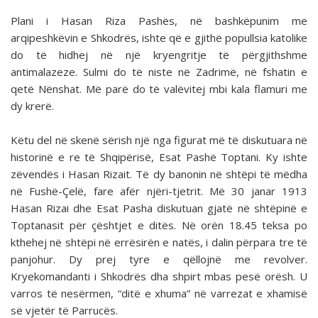
Plani i Hasan Riza Pashës, në bashkëpunim me
arqipeshkëvin e Shkodrës, ishte që e gjithë popullsia katolike
do të hidhej në një kryengritje të përgjithshme
antimalazeze. Sulmi do të niste në Zadrimë, në fshatin e
qetë Nënshat. Më parë do të valëvitej mbi kala flamuri me
dy krerë.
Këtu del në skenë sërish një nga figurat më të diskutuara në
historinë e re të Shqipërisë, Esat Pashë Toptani. Ky ishte
zëvendës i Hasan Rizait. Të dy banonin në shtëpi të mëdha
në Fushë-Çelë, fare afër njëri-tjetrit. Më 30 janar 1913
Hasan Rizai dhe Esat Pasha diskutuan gjatë në shtëpinë e
Toptanasit për çështjet e ditës. Në orën 18.45 teksa po
kthehej në shtëpi në errësirën e natës, i dalin përpara tre të
panjohur. Dy prej tyre e qëllojnë me revolver.
Kryekomandanti i Shkodrës dha shpirt mbas pesë orësh. U
varros të nesërmen, “ditë e xhuma” në varrezat e xhamisë
së vjetër të Parrucës.