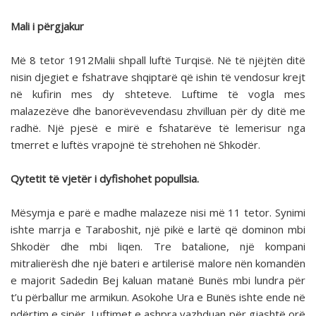
Mali i përgjakur
Më 8 tetor 1912Malii shpall luftë Turqisë. Në të njëjtën ditë
nisin djegiet e fshatrave shqiptarë që ishin të vendosur krejt
në kufirin mes dy shteteve. Luftime të vogla mes
malazezëve dhe banorëvevendasu zhvilluan për dy ditë me
radhë. Një pjesë e mirë e fshatarëve të lemerisur nga
tmerret e luftës vrapojnë të strehohen në Shkodër.
Qytetit të vjetër i dyfishohet popullsia.
Mësymja e parë e madhe malazeze nisi më 11 tetor. Synimi
ishte marrja e Taraboshit, një pikë e lartë që dominon mbi
Shkodër dhe mbi liqen. Tre batalione, një kompani
mitralierësh dhe një bateri e artilerisë malore nën komandën
e majorit Sadedin Bej kaluan matanë Bunës mbi lundra për
t’u përballur me armikun. Asokohe Ura e Bunës ishte ende në
ndërtim e sipër. Luftimet e ashpra vazhduan për gjashtë orë