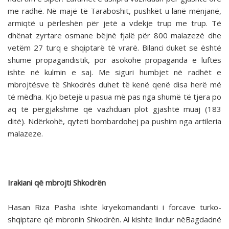
me radhë. Në majë të Taraboshit, pushkët u lanë mënjanë,
armiqtë u përleshën për jetë a vdekje trup me trup. Të
dhënat zyrtare osmane bëjnë fjalë për 800 malazezë dhe
vetëm 27 turq e shqiptarë të vrarë. Bilanci duket se është
shumë propagandistik, por asokohe propaganda e luftës
ishte në kulmin e saj. Me siguri humbjet në radhët e
mbrojtësve të Shkodrës duhet të kenë qenë disa herë më
të mëdha. Kjo betejë u pasua më pas nga shumë të tjera po
aq të përgjakshme që vazhduan plot gjashtë muaj (183
ditë). Ndërkohë, qyteti bombardohej pa pushim nga artileria
malazeze.
Irakiani që mbrojti Shkodrën
Hasan Riza Pasha ishte kryekomandanti i forcave turko-
shqiptare që mbronin Shkodrën. Ai kishte lindur nëBagdadnë