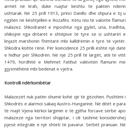
armët në krah, duke ruajtur kështu të paktën nderin
ushtarak. Në 25 prill 1913, princi Danillo dhe shpura e tij u
ngjitën në kështjellën e Rozafës. Këtu nisi të valonte flamuri
malazez. Shkodranët e mposhtur nga gjylet, uria, tradhtia,
shikojnë nga dritaret e shtëpive të tyre se si ushtarët e
knjazit marshonin fitimtarë mbi kalldrëmin e tyre të vjetër.
Shkodra kishte rënë. Për koincidencë 25 prilli është një datë
e hidhur për Shkodrën. Në një 25 prill të largët, atë të vitit
1479, hordhitë e Mehmet Fatihut valëvitën flamurin me
gjysmëhënë mbi bedenat e vjetra.
Kontrolli ndërkombëtar
Malazezët nuk patën shumë kohë që të gëzohen. Pushtimi i
Shkodrës e alarmoi sakaq Austro-Hungarinë. Në ditët e para
të majit Vjena kërkoi largimin e të gjitha forcave serbe apo
malazeze nga territori shqiptar, i cili tashmë konsiderohej
pjesë integrale e një shteti të pavarur. Serbët pranuan. Në