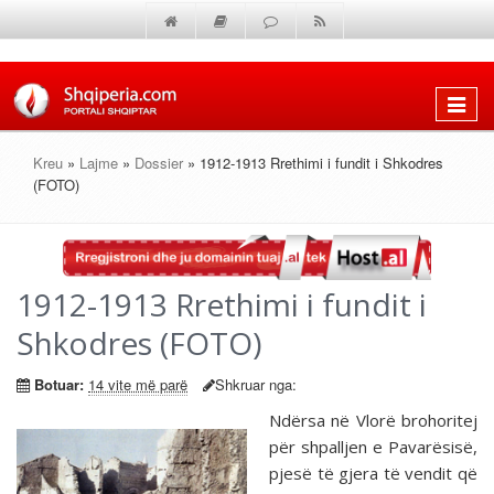
Shfaq
menun
Kreu
»
Lajme
»
Dossier
» 1912-1913 Rrethimi i fundit i Shkodres
(FOTO)
1912-1913 Rrethimi i fundit i
Shkodres (FOTO)
Botuar:
14 vite më parë
Shkruar nga:
Ndërsa në Vlorë brohoritej
për shpalljen e Pavarësisë,
pjesë të gjera të vendit që