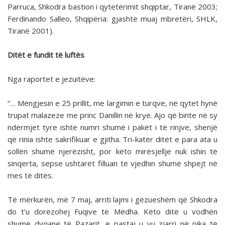
Parruca, Shkodra bastion i qytetërimit shqiptar, Tiranë 2003;
Ferdinando Salleo, Shqipëria: gjashtë muaj mbretëri, SHLK,
Tiranë 2001).
Ditët e fundit të luftës
Nga raportet e jezuitëve:
“… Mëngjesin e 25 prillit, me largimin e turqve, në qytet hynë
trupat malazeze me princ Danillin në krye. Ajo që binte në sy
ndërmjet tyre ishte numri shumë i pakët i të rinjve, shenjë
që rinia ishte sakrifikuar e gjitha. Tri-katër ditët e para ata u
sollën shumë njerëzisht, por këto mirësjellje nuk ishin të
sinqerta, sepse ushtarët filluan të vjedhin shumë shpejt në
mes të ditës.
Të mërkurën, më 7 maj, arriti lajmi i gëzueshëm që Shkodra
do t’u dorëzohej Fuqive të Mëdha. Këto ditë u vodhën
shumë dyqane të Pazarit, e pastaj u vu zjarri në pika të