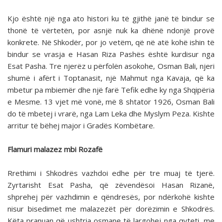
Kjo është një nga ato histori ku të gjithë janë të bindur se
thonë të vërtetën, por asnjë nuk ka dhënë ndonjë provë
konkrete. Në Shkodër, por jo vetëm, që në atë kohë ishin të
bindur se vrasja e Hasan Riza Pashës është kurdisur nga
Esat Pasha. Tre njerëz u përfolën asokohe, Osman Bali, njeri
shumë i afërt i Toptanasit, një Mahmut nga Kavaja, që ka
mbetur pa mbiemër dhe një farë Tefik edhe ky nga Shqipëria
e Mesme. 13 vjet më vonë, më 8 shtator 1926, Osman Bali
do të mbetej i vrarë, nga Lam Leka dhe Myslym Peza. Kishte
arritur të bëhej major i Gradës Kombëtare.
Flamuri malazez mbi Rozafë
Rrethimi i Shkodrës vazhdoi edhe për tre muaj të tjerë.
Zyrtarisht Esat Pasha, që zëvendësoi Hasan Rizanë,
shprehej për vazhdimin e qëndresës, por ndërkohë kishte
nisur bisedimet me malazezët për dorëzimin e Shkodrës.
Këta pranuan që ushtria osmane të largohej nga qyteti, me