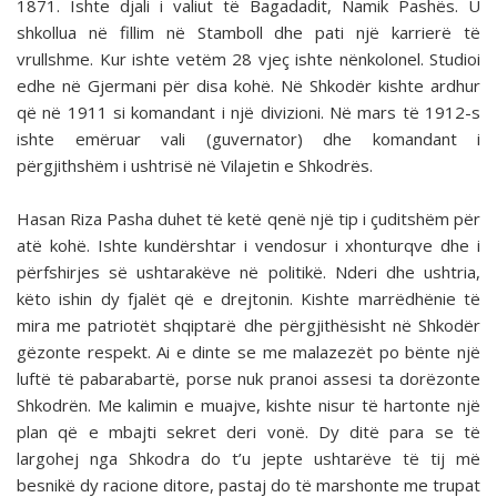
1871. Ishte djali i valiut të Bagadadit, Namik Pashës. U
shkollua në fillim në Stamboll dhe pati një karrierë të
vrullshme. Kur ishte vetëm 28 vjeç ishte nënkolonel. Studioi
edhe në Gjermani për disa kohë. Në Shkodër kishte ardhur
që në 1911 si komandant i një divizioni. Në mars të 1912-s
ishte emëruar vali (guvernator) dhe komandant i
përgjithshëm i ushtrisë në Vilajetin e Shkodrës.
Hasan Riza Pasha duhet të ketë qenë një tip i çuditshëm për
atë kohë. Ishte kundërshtar i vendosur i xhonturqve dhe i
përfshirjes së ushtarakëve në politikë. Nderi dhe ushtria,
këto ishin dy fjalët që e drejtonin. Kishte marrëdhënie të
mira me patriotët shqiptarë dhe përgjithësisht në Shkodër
gëzonte respekt. Ai e dinte se me malazezët po bënte një
luftë të pabarabartë, porse nuk pranoi assesi ta dorëzonte
Shkodrën. Me kalimin e muajve, kishte nisur të hartonte një
plan që e mbajti sekret deri vonë. Dy ditë para se të
largohej nga Shkodra do t’u jepte ushtarëve të tij më
besnikë dy racione ditore, pastaj do të marshonte me trupat