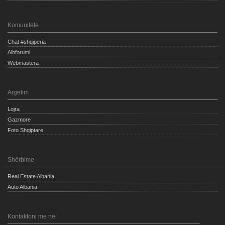
Komunitete
Chat #shqiperia
Albforumi
Webmastera
Argetim
Lojra
Gazmore
Foto Shqiptare
Shërbime
Real Estate Albania
Auto Albania
Kontaktoni me ne: