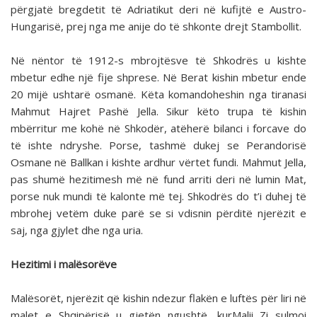
përgjatë bregdetit të Adriatikut deri në kufijtë e Austro-
Hungarisë, prej nga me anije do të shkonte drejt Stambollit.
Në nëntor të 1912-s mbrojtësve të Shkodrës u kishte
mbetur edhe një fije shprese. Në Berat kishin mbetur ende
20 mijë ushtarë osmanë. Këta komandoheshin nga tiranasi
Mahmut Hajret Pashë Jella. Sikur këto trupa të kishin
mbërritur me kohë në Shkodër, atëherë bilanci i forcave do
të ishte ndryshe. Porse, tashmë dukej se Perandorisë
Osmane në Ballkan i kishte ardhur vërtet fundi. Mahmut Jella,
pas shumë hezitimesh më në fund arriti deri në lumin Mat,
porse nuk mundi të kalonte më tej. Shkodrës do t’i duhej të
mbrohej vetëm duke parë se si vdisnin përditë njerëzit e
saj, nga gjylet dhe nga uria.
Hezitimi i malësorëve
Malësorët, njerëzit që kishin ndezur flakën e luftës për liri në
malet e Shqipërisë u gjetën ngushtë, kurMalii Zi sulmoi