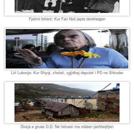
Fjalimi brilant: Kur Fan Noli jepte doreheqjen
Liri Lubonja: Kur Shyqi, xhelati, zgjidhej deputet i PD ne Shkoder
Dosja e gruas D.D: Ne hetuesi me ndalen jashteqitjen