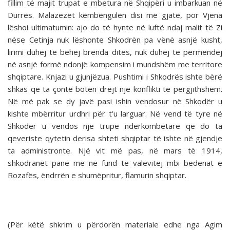
fillim të majit trupat e mbetura në Shqipëri u imbarkuan në
Durrës. Malazezët këmbëngulën disi më gjatë, por Vjena
lëshoi ultimatumin: ajo do të hynte në luftë ndaj malit të Zi
nëse Cetinja nuk lëshonte Shkodrën pa vënë asnjë kusht,
lirimi duhej të bëhej brenda ditës, nuk duhej të përmendej
në asnjë formë ndonjë kompensim i mundshëm me territore
shqiptare. Knjazi u gjunjëzua. Pushtimi i Shkodrës ishte bërë
shkas që ta çonte botën drejt një konflikti të përgjithshëm.
Në më pak se dy javë pasi ishin vendosur në Shkodër u
kishte mbërritur urdhri për t’u larguar. Në vend të tyre në
Shkodër u vendos një trupë ndërkombëtare që do ta
qeveriste qytetin derisa shteti shqiptar të ishte në gjendje
ta administronte. Një vit më pas, në mars të 1914,
shkodranët panë më në fund të valëvitej mbi bedenat e
Rozafës, ëndrrën e shumëpritur, flamurin shqiptar.
(Për këtë shkrim u përdorën materiale edhe nga Agim