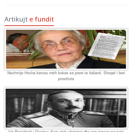
Artikujt
e fundit
Nexhmije Hoxha kerceu rreth kokes se prere te italianit. Shoqet i beri
prostituta
Ish-Presidenti i Greqise: Kam gjak shqiptari dhe jam krenar per kete