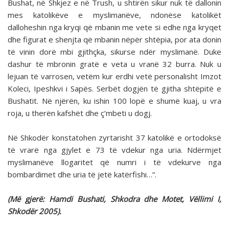
Bushat, në Shkjez e në Trush, u shtirën sikur nuk të dallonin
mes katolikëve e myslimanëve, ndonëse katolikët
dalloheshin nga kryqi që mbanin me vete si edhe nga kryqet
dhe figurat e shenjta që mbanin nëpër shtëpia, por ata donin
të vinin dorë mbi gjithçka, sikurse ndër myslimanë. Duke
dashur të mbronin gratë e veta u vranë 32 burra. Nuk u
lejuan të varrosen, vetëm kur erdhi vetë personalisht Imzot
Koleci, Ipeshkvi i Sapës. Serbët dogjën të gjitha shtëpitë e
Bushatit. Në njërën, ku ishin 100 lopë e shumë kuaj, u vra
roja, u therën kafshët dhe ç’mbeti u dogj.
Në Shkodër konstatohen zyrtarisht 37 katolikë e ortodoksë
të vrarë nga gjylet e 73 të vdekur nga uria. Ndërmjet
myslimanëve llogaritet që numri i të vdekurve nga
bombardimet dhe uria të jetë katërfishi…”.
(Më gjerë: Hamdi Bushati, Shkodra dhe Motet, Vëllimi I,
Shkodër 2005).