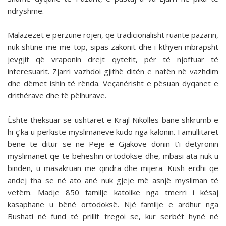
ndryshme.
Malazezët e përzunë rojën, që tradicionalisht ruante pazarin,
nuk shtinë më me top, sipas zakonit dhe i kthyen mbrapsht
jevgjit që vraponin drejt qytetit, për të njoftuar të
interesuarit. Zjarri vazhdoi gjithë ditën e natën në vazhdim
dhe dëmet ishin të rënda. Veçanërisht e pësuan dyqanet e
drithërave dhe të pëlhurave.
Është theksuar se ushtarët e Krajl Nikollës banë shkrumb e
hi ç’ka u përkiste myslimanëve kudo nga kalonin. Famullitarët
bënë të ditur se në Pejë e Gjakovë donin t’i detyronin
myslimanët që të bëheshin ortodoksë dhe, mbasi ata nuk u
bindën, u masakruan me qindra dhe mijëra. Kush erdhi që
andej tha se në ato anë nuk gjeje më asnjë mysliman të
vetëm. Madje 850 familje katolike nga tmerri i kësaj
kasaphane u bënë ortodoksë. Një familje e ardhur nga
Bushati në fund të prillit tregoi se, kur serbët hynë në