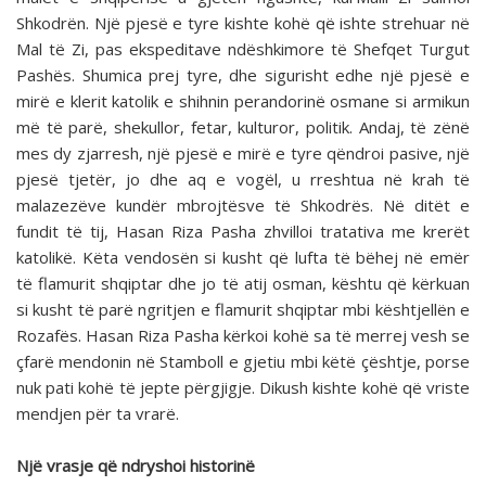
Shkodrën. Një pjesë e tyre kishte kohë që ishte strehuar në
Mal të Zi, pas ekspeditave ndëshkimore të Shefqet Turgut
Pashës. Shumica prej tyre, dhe sigurisht edhe një pjesë e
mirë e klerit katolik e shihnin perandorinë osmane si armikun
më të parë, shekullor, fetar, kulturor, politik. Andaj, të zënë
mes dy zjarresh, një pjesë e mirë e tyre qëndroi pasive, një
pjesë tjetër, jo dhe aq e vogël, u rreshtua në krah të
malazezëve kundër mbrojtësve të Shkodrës. Në ditët e
fundit të tij, Hasan Riza Pasha zhvilloi tratativa me krerët
katolikë. Këta vendosën si kusht që lufta të bëhej në emër
të flamurit shqiptar dhe jo të atij osman, kështu që kërkuan
si kusht të parë ngritjen e flamurit shqiptar mbi kështjellën e
Rozafës. Hasan Riza Pasha kërkoi kohë sa të merrej vesh se
çfarë mendonin në Stamboll e gjetiu mbi këtë çështje, porse
nuk pati kohë të jepte përgjigje. Dikush kishte kohë që vriste
mendjen për ta vrarë.
Një vrasje që ndryshoi historinë