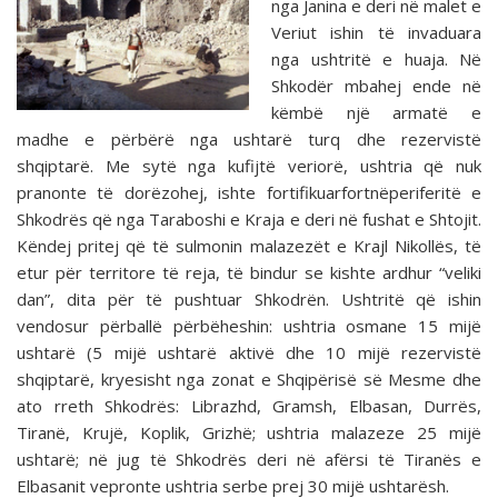
nga Janina e deri në malet e
Veriut ishin të invaduara
nga ushtritë e huaja. Në
Shkodër mbahej ende në
këmbë një armatë e
madhe e përbërë nga ushtarë turq dhe rezervistë
shqiptarë. Me sytë nga kufijtë veriorë, ushtria që nuk
pranonte të dorëzohej, ishte fortifikuarfortnëperiferitë e
Shkodrës që nga Taraboshi e Kraja e deri në fushat e Shtojit.
Këndej pritej që të sulmonin malazezët e Krajl Nikollës, të
etur për territore të reja, të bindur se kishte ardhur “veliki
dan”, dita për të pushtuar Shkodrën. Ushtritë që ishin
vendosur përballë përbëheshin: ushtria osmane 15 mijë
ushtarë (5 mijë ushtarë aktivë dhe 10 mijë rezervistë
shqiptarë, kryesisht nga zonat e Shqipërisë së Mesme dhe
ato rreth Shkodrës: Librazhd, Gramsh, Elbasan, Durrës,
Tiranë, Krujë, Koplik, Grizhë; ushtria malazeze 25 mijë
ushtarë; në jug të Shkodrës deri në afërsi të Tiranës e
Elbasanit vepronte ushtria serbe prej 30 mijë ushtarësh.